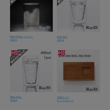
RDS-002bf フロスト
RDS-002
300ml
300ml
5位
6位
RDS-002L
天然チーク
400ml
ティープレート