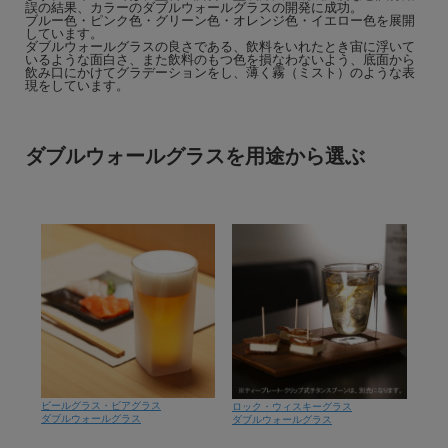
誤の結果、カラーのダブルウォールグラスの開発に成功。
ブルー色・ピンク色・グリーン色・オレンジ色・イエロー色を展開
しています。
ダブルウォールグラスの良さである、飲料をいれたとき宙に浮いて
いるような面白さ、また飲料のもつ色を損なわないよう、底面から
飲み口にかけてグラデーションをし、薄く霧（ミスト）のような表
現をしています。
ダブルウォールグラスを用途から選ぶ
ビールグラス・ビアグラス
ロック・ウィスキーグラス
ダブルウォールグラス
ダブルウォールグラス