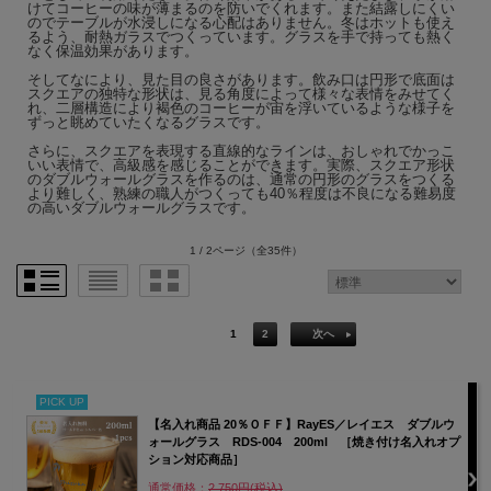
けてコーヒーの味が薄まるのを防いでくれます。また結露しにくい
のでテーブルが水浸しになる心配はありません。冬はホットも使え
るよう、耐熱ガラスでつくっています。グラスを手で持っても熱く
なく保温効果があります。
そしてなにより、見た目の良さがあります。飲み口は円形で底面は
スクエアの独特な形状は、見る角度によって様々な表情をみせてく
れ、二層構造により褐色のコーヒーが宙を浮いているような様子を
ずっと眺めていたくなるグラスです。
さらに、スクエアを表現する直線的なラインは、おしゃれでかっこ
いい表情で、高級感を感じることができます。実際、スクエア形状
のダブルウォールグラスを作るのは、通常の円形のグラスをつくる
より難しく、熟練の職人がつくっても40％程度は不良になる難易度
の高いダブルウォールグラスです。
1 / 2ページ
（全35件）
1
2
次へ
PICK UP
【名入れ商品 20％ＯＦＦ】RayES／レイエス ダブルウ
ォールグラス RDS-004 200ml ［焼き付け名入れオプ
ション対応商品］
通常価格：
2,750円(税込)