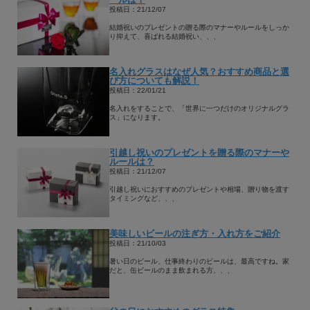
投稿日：21/12/07
結婚祝いのプレゼントの贈る際のマナーやルールをしっか
り抑えて、喜ばれる結婚祝い、、、
名入れグラスはなぜ人気？おすすめ商品と選
び方についても解説！
投稿日：22/01/21
名入れをすることで、「世界に一つだけのオリジナルグラ
ス」になります。
引越し祝いのプレゼントを贈る際のマナーや
ルールは？
投稿日：21/12/07
引越し祝いにおすすめのプレゼントや相場、贈り物を渡す
タイミングなど、、、
美味しいビールの注ぎ方・入れ方をご紹介
投稿日：21/10/03
暑い日のビール、仕事終わりのビールは、最高ですね。家
だと、缶ビールのまま飲まれる方、、、