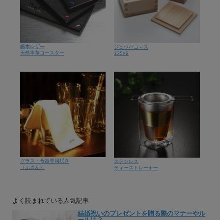
栃木レザー
ジュウバコマス
天然本革コースター
135×2
グラス・食器専用拭き
ステンレス
（ふきん）
ティーストレーナー
よく読まれている人気記事
結婚祝いのプレゼントを贈る際のマナーやル
ールは？