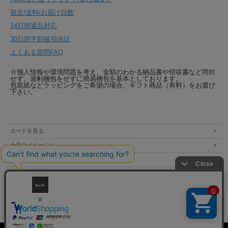
発送/送料/お届け日数
14日間返品対応
30日間半額破損保証
よくある質問FAQ
※個人情報や環境問題を考え、金額のわかる納品書や領収書など同封
せず、過剰梱包をせずに簡易梱包を基本としております。
包装紙などラッピングをご希望の場合、ギフト商品（有料）をお選び
下さい。
カートを見る
会員マイページへ
支払方法 / 送料 / 発送
特定商取引法表示
個人情報の取扱い
お問い合わせ（mail / tel）