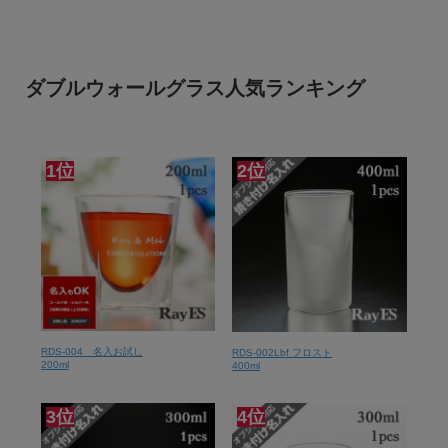
ダブルウォールグラス人気ランキング
1位
2位
RDS-004 名入お試し
RDS-002Lbf フロスト
200ml
400ml
3位
4位