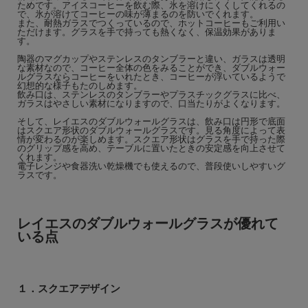
ためです。アイスコーヒーを飲む際、氷を溶けにくくしてくれるの
で、氷が溶けてコーヒーの味が薄まるのを防いでくれます。
また、耐熱ガラスでつくっているので、ホットコーヒーもご利用い
ただけます。グラスを手で持っても熱くなく、保温効果がありま
す。
陶器のマグカップやステンレスのタンブラーと違い、ガラスは透明
な素材なので、コーヒー全体の色をみることができ、ダブルウォー
ルグラスならコーヒーをいれたとき、コーヒーが浮いているようで
幻想的な様子もたのしめます。
飲み口は、ステンレスのタンブラーやプラスチックグラスに比べ、
ガラスはやさしい素材になりますので、口当たりがよくなります。
そして、レイエスのダブルウォールグラスは、飲み口は円形で底面
はスクエア形状のダブルウォールグラスです。見る角度によって表
情が変わるのが楽しめます。スクエア形状はグラスを手で持った際
のグリップ感を高め、テーブルに置いたときの安定感を向上させて
くれます。
電子レンジや食器洗い乾燥機でも使えるので、普段使いしやすいグ
ラスです。
レイエスのダブルウォールグラスが優れて
いる点
１．スクエアデザイン