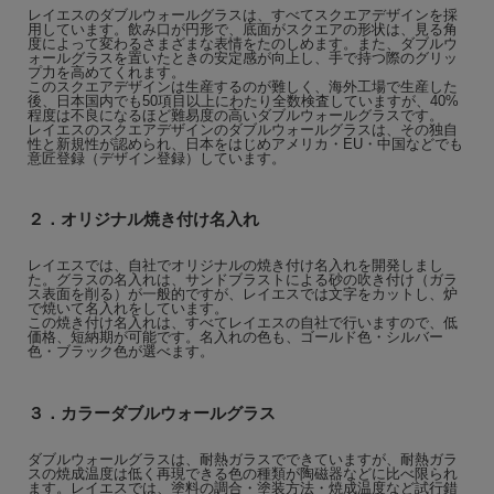
レイエスのダブルウォールグラスは、すべてスクエアデザインを採
用しています。飲み口が円形で、底面がスクエアの形状は、見る角
度によって変わるさまざまな表情をたのしめます。また、ダブルウ
ォールグラスを置いたときの安定感が向上し、手で持つ際のグリッ
プ力を高めてくれます。
このスクエアデザインは生産するのが難しく、海外工場で生産した
後、日本国内でも50項目以上にわたり全数検査していますが、40%
程度は不良になるほど難易度の高いダブルウォールグラスです。
レイエスのスクエアデザインのダブルウォールグラスは、その独自
性と新規性が認められ、日本をはじめアメリカ・EU・中国などでも
意匠登録（デザイン登録）しています。
２．オリジナル焼き付け名入れ
レイエスでは、自社でオリジナルの焼き付け名入れを開発しまし
た。グラスの名入れは、サンドブラストによる砂の吹き付け（ガラ
ス表面を削る）が一般的ですが、レイエスでは文字をカットし、炉
で焼いて名入れをしています。
この焼き付け名入れは、すべてレイエスの自社で行いますので、低
価格、短納期が可能です。名入れの色も、ゴールド色・シルバー
色・ブラック色が選べます。
３．カラーダブルウォールグラス
ダブルウォールグラスは、耐熱ガラスでできていますが、耐熱ガラ
スの焼成温度は低く再現できる色の種類が陶磁器などに比べ限られ
ます。レイエスでは、塗料の調合・塗装方法・焼成温度など試行錯