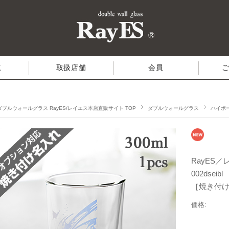
覧
取扱店舗
会員
ダブルウォールグラス RayES/レイエス本店直販サイト TOP
ダブルウォールグラス
ハイボ
RayES
002dse
［焼き付
価格: