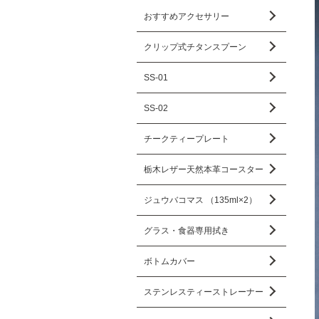
おすすめアクセサリー
クリップ式チタンスプーン
SS-01
SS-02
チークティープレート
栃木レザー天然本革コースター
ジュウバコマス （135ml×2）
グラス・食器専用拭き
ボトムカバー
ステンレスティーストレーナー