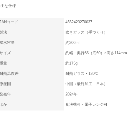
■主な仕様
JANコード
4562420270037
製法
吹きガラス（手づくり）
満水容量
約300ml
サイズ
約幅・奥行86（底60）×高さ114mm
重量
約175g
耐熱温度差
耐熱ガラス・120℃
原産国
中国（最終加工 日本）
発売年
2024年
ほか
食洗機可・電子レンジ可