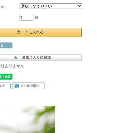
意:
個
ーはありません