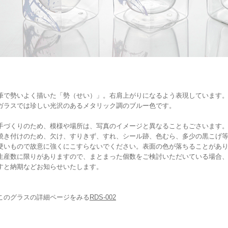
筆で勢いよく描いた「勢（せい）」。右肩上がりになるよう表現しています
ガラスでは珍しい光沢のあるメタリック調のブルー色です。
手づくりのため、模様や場所は、写真のイメージと異なることもごさいます
焼き付けのため、欠け、すりきず、すれ、シール跡、色むら、多少の黒こげ
硬いもので故意に強くにこすらないでください。表面の色が落ちることがあ
生産数に限りがありますので、まとまった個数をご検討いただいている場合
すと納期などお知らせいたします。
このグラスの詳細ページをみる
RDS-002