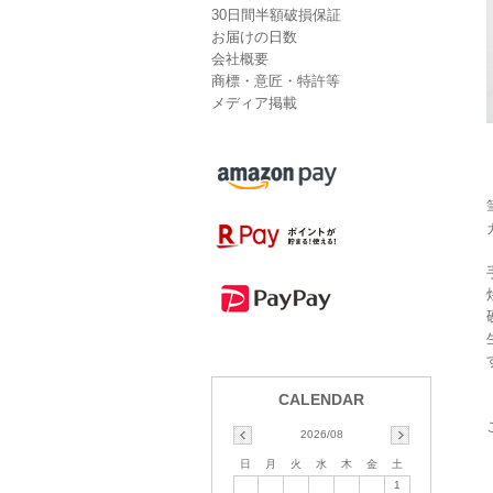
30日間半額破損保証
お届けの日数
会社概要
商標・意匠・特許等
メディア掲載
2026/08
日
月
火
水
木
金
土
1