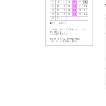
2
3
4
5
6
7
8
9
10
11
12
13
14
15
16
17
18
19
20
21
22
23
24
25
26
27
28
29
30
31
■
■
今日
定休日
13時迄のご注文は即日発送します。（土・
日・祝も発送）
主に木曜日定休です。
焼き付け名入れは、5営業日で発送
（注文後、約1週間後のお届け）