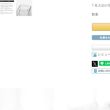
7.名入ほか注
数量:
レビュ