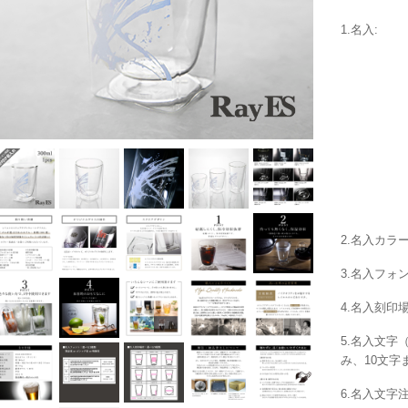
1.名入:
2.名入カラー
3.名入フォン
4.名入刻印場
5.名入文字
み、10文字
6.名入文字注