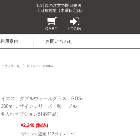
13時迄の注文で即日発送
土日祝営業（木曜日定休）
ご利用案内
お問い合わせ
ールグラス一覧
RDS-002 （300ml）
／レイエス ダブルウォールグラス RDS-
ibl 300ml デザインシリーズ 勢 ブルー
け名入れオプション対応商品］
¥2,240
(税込)
[ポイント還元 112ポイント〜]