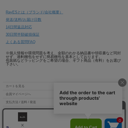
RayESとは（ブランド/会社概要）
発送/送料/お届け日数
14日間返品対応
30日間半額破損保証
よくある質問FAQ
※個人情報や環境問題を考え、金額のわかる納品書や領収書など同封
せず、過剰梱包をせずに簡易梱包を基本としております。
包装紙などラッピングをご希望の場合、ギフト商品（有料）をお選び
下さい。
カートを見る
会員マイページへ
支払方法 / 送料 / 発送
特定商取引法表示
個人情報の取扱い
お問い合わせ（mail / tel）