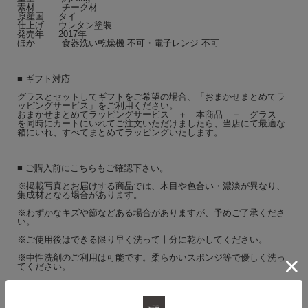
素材 チーク材
原産国 タイ
仕上げ ウレタン塗装
発売年 2017年
ほか 食器洗い乾燥機 不可・電子レンジ 不可
■ ギフト対応
グラスとセットしてギフトをご希望の場合、「おまかせまとめてラ
ッピングサービス」をご利用ください。
おまかせまとめてラッピングサービス ＋ 本商品 ＋ グラス
を同時にカートにいれてご注文いただけましたら、当店にて最適な
箱にいれ、すべてまとめてラッピングいたします。
■ ご購入前にこちらもご確認下さい。
※掲載写真とお届けする商品では、木目や色合い・濃淡が異なり、
集成材となる場合があります。
※わずかなキズや節などある場合がありますが、予めご了承くださ
い。
※ご使用後はできる限り早く洗って十分に乾かしてください。
※中性洗剤のご利用は可能です。柔らかいスポンジ等で優しく洗っ
てください。
※水に長時間浸け置かないようにしてください。
※直射日光の当たる場所での保管はお避けください。