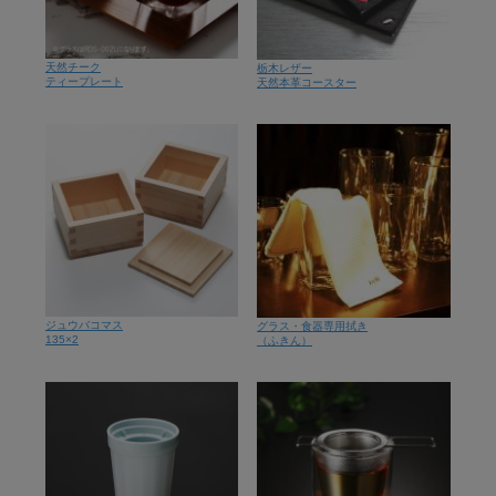
天然チーク
栃木レザー
ティープレート
天然本革コースター
ジュウバコマス
グラス・食器専用拭き
135×2
（ふきん）