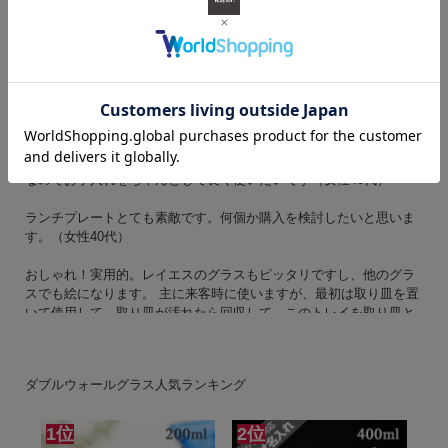
※電子レンジ、食器洗い乾燥機ではご使用できません。
■お客様の声
ランチプレートが欲しくて探し回った結果こちらの商品を見つけま
した コップを置く溝が四角い所が珍しく、とても気に入っています
（ついコップもセットで購入してしまいました） しっかりした作り
なのでお手入れをちゃんとして長く使いたいです（女性40代）
ランチプレートとても素敵です。何個か購入を検討したいと思いま
す。（女性40代）
おしゃれ！実用的。レイエスのグラスもピッタリですし、他のグラ
スでも絵になります。 主に来客時に使いますが、最初は取り皿を置
いて使用して、取り皿が汚れたら回収して、このトレイを取り皿と
して使えるので一石何鳥も使えます。 レイエスシリーズは本当にお
しゃれで実用的です。 揃えたくなりました。（男性40代）
ダブルウォールグラス人気ランキング
ひとつずつ木目が違ってとても素敵です 一緒に購入した200のグラ
スがピッタリです。前菜や軽食いろいろ使えそうでうれしいです。
（女性40代）
1位
2位