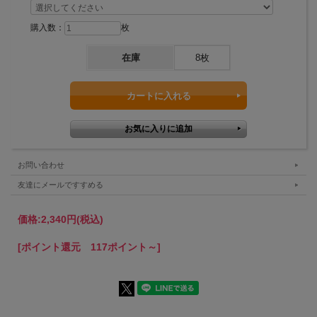
お手入れは簡単。
レイエスの複数のグラスやボトムカバーやジュウ
購入数：
枚
バコマスが設置でき、直径60mmまでの紙コップ
やペットボトルも設置が可能です。
在庫
8枚
お問い合わせ
友達にメールですすめる
価格:
2,340円
(税込)
[ポイント還元 117ポイント～]