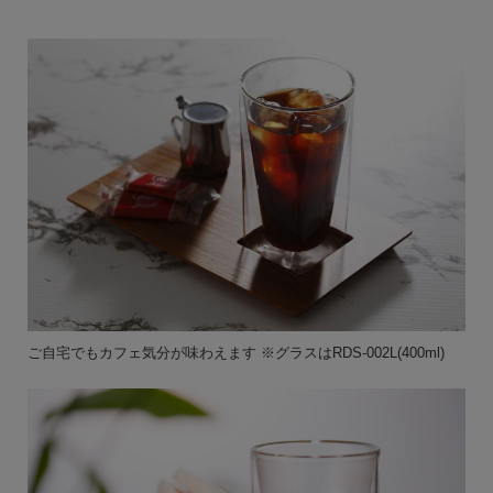
ご自宅でもカフェ気分が味わえます ※グラスはRDS-002L(400ml)