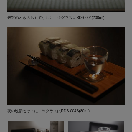
来客のときのおもてなしに ※グラスはRDS-004(200ml)
夜の晩酌セットに ※グラスはRDS-004S(80ml)