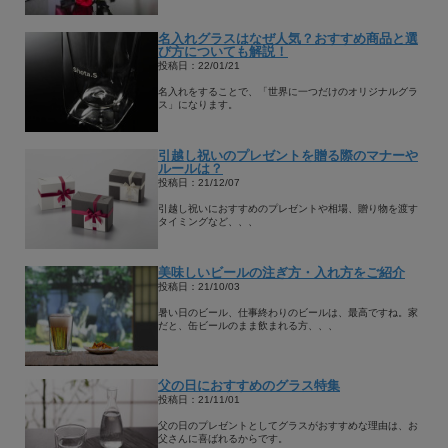
名入れグラスはなぜ人気？おすすめ商品と選
び方についても解説！
投稿日：22/01/21
名入れをすることで、「世界に一つだけのオリジナルグラ
ス」になります。
引越し祝いのプレゼントを贈る際のマナーや
ルールは？
投稿日：21/12/07
引越し祝いにおすすめのプレゼントや相場、贈り物を渡す
タイミングなど、、、
美味しいビールの注ぎ方・入れ方をご紹介
投稿日：21/10/03
暑い日のビール、仕事終わりのビールは、最高ですね。家
だと、缶ビールのまま飲まれる方、、、
父の日におすすめのグラス特集
投稿日：21/11/01
父の日のプレゼントとしてグラスがおすすめな理由は、お
父さんに喜ばれるからです。