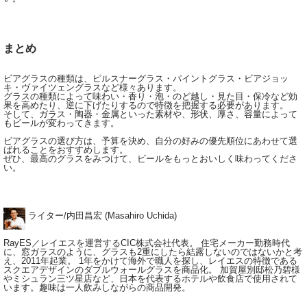
まとめ
ビアグラスの種類は、ピルスナーグラス・パイントグラス・ビアジョッ
キ・ヴァイツェングラスなど様々あります。
グラスの種類によって味わい・香り・泡・のど越し・見た目・保冷など効
果を高めたり、逆に下げたりするので特徴を把握する必要があります。
そして、ガラス・陶器・金属といった素材や、形状、厚さ、容量によって
もビールが変わってきます。
ビアグラスの選び方は、予算を決め、自分の好みの優先順位にあわせて選
ばれることをおすすめします。
ぜひ、最高のグラスをみつけて、ビールをもっとおいしく味わってくださ
い。
ライター/内田昌宏 (Masahiro Uchida)
RayES／レイエスを運営するCIC株式会社代表。 住宅メーカー勤務時代
に、窓ガラスのように、グラスも2重にしたら結露しないのではないかと考
え、2011年起業。 1年をかけて海外で職人を探し、レイエスの特徴である
スクエアデザインのダブルウォールグラスを商品化。 加賀屋別邸松乃碧様
やミシュラン三ツ星店など、日本を代表するホテルや飲食店で使用されて
います。趣味は一人飲みしながらの商品開発。