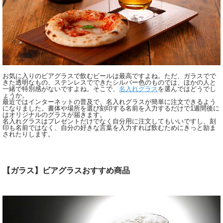
お気に入りのビアグラスで飲むビールは最高ですよね。ただ、ガラスでで
きた透明なもの、ステンレスでできたシルバー色のものでは、ほかの人と
一緒で特別感がないですよね。そこで、
名入れグラス
を選んではどうでし
ょうか。
最近ではインターネットの普及で、名入れグラスが簡単に注文できるよう
になりました。書体や場所を選び刻印する名前を入力するだけで1週間後に
はオリジナルのグラスが届きます。
名入れグラスはプレゼントだけでなく自分用に注文してもいいですし、刻
印も名前ではなく、自分の好きな言葉を入力すれば飲むためにきっと励ま
されたりします。
【ガラス】ビアグラスおすすめ商品