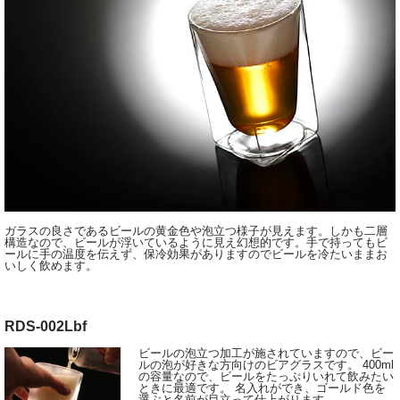
ガラスの良さであるビールの黄金色や泡立つ様子が見えます。しかも二層
構造なので、ビールが浮いているように見え幻想的です。手で持ってもビ
ールに手の温度を伝えず、保冷効果がありますのでビールを冷たいままお
いしく飲めます。
RDS-002Lbf
ビールの泡立つ加工が施されていますので、ビー
ルの泡が好きな方向けのビアグラスです。 400ml
の容量なので、ビールをたっぷりいれて飲みたい
ときに最適です。 名入れができ、ゴールド色を
選ぶと名前が目立って仕上がります。