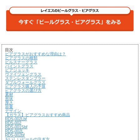
目次
ビアグラスがおすすめな理由は？
ビアグラスの種類
ピルスナーグラス
パイントグラス
ビアジョッキ
ヴァイツェングラス
ステンレスタンブラー
ダブルウォールグラス
ビアグラス購入の予算
ビアグラスの選び方
素材
形状
厚さ
容量
デザイン
【ガラス】ビアグラスおすすめ商品
RDS-002Lbf
RDS-002
RDS-001Sbf
RDS-002L
RDS-002bf
おいしいビールの注ぎ方