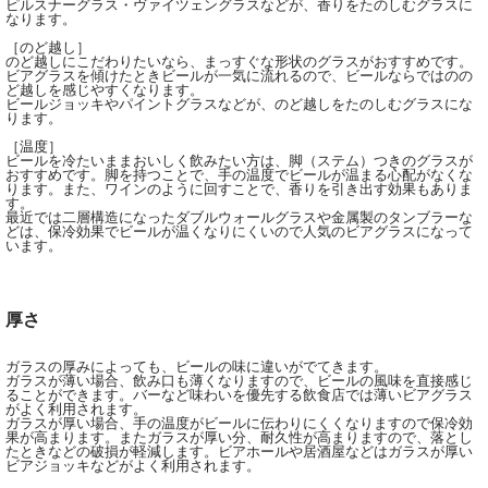
ピルスナーグラス・ヴァイツェングラスなどが、香りをたのしむグラスに
なります。
［のど越し］
のど越しにこだわりたいなら、まっすぐな形状のグラスがおすすめです。
ビアグラスを傾けたときビールが一気に流れるので、ビールならではのの
ど越しを感じやすくなります。
ビールジョッキやパイントグラスなどが、のど越しをたのしむグラスにな
ります。
［温度］
ビールを冷たいままおいしく飲みたい方は、脚（ステム）つきのグラスが
おすすめです。脚を持つことで、手の温度でビールが温まる心配がなくな
ります。また、ワインのように回すことで、香りを引き出す効果もありま
す。
最近では二層構造になったダブルウォールグラスや金属製のタンブラーな
どは、保冷効果でビールが温くなりにくいので人気のビアグラスになって
います。
厚さ
ガラスの厚みによっても、ビールの味に違いがでてきます。
ガラスが薄い場合、飲み口も薄くなりますので、ビールの風味を直接感じ
ることができます。バーなど味わいを優先する飲食店では薄いビアグラス
がよく利用されます。
ガラスが厚い場合、手の温度がビールに伝わりにくくなりますので保冷効
果が高まります。またガラスが厚い分、耐久性が高まりますので、落とし
たときなどの破損が軽減します。ビアホールや居酒屋などはガラスが厚い
ビアジョッキなどがよく利用されます。