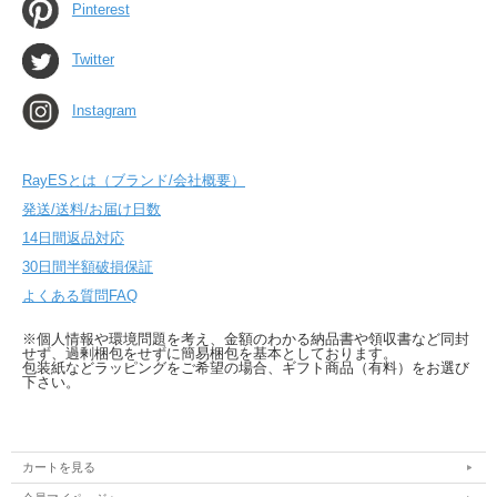
Pinterest
Twitter
Instagram
RayESとは（ブランド/会社概要）
発送/送料/お届け日数
14日間返品対応
30日間半額破損保証
よくある質問FAQ
※個人情報や環境問題を考え、金額のわかる納品書や領収書など同封
せず、過剰梱包をせずに簡易梱包を基本としております。
包装紙などラッピングをご希望の場合、ギフト商品（有料）をお選び
下さい。
カートを見る