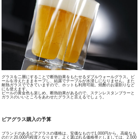
グラスを二層にすることで断熱効果をもたせるダブルウォールグラス。ビ
ールを冷えたままキープし、結露でテーブルが水浸しになりません。また
耐熱ガラスでできていますので、ホットも利用可能。焼酎のお湯割りなど
にも使えます。
ビールの黄金色も楽しめ、断熱効果があるので、ステンレスタンブラーと
ガラスのいいところをあわせたグラスと言えるでしょう。
ビアグラス購入の予算
ブランドのあるビアグラスの価格は、安価なもので1,000円から、高級なも
のだと20,000円程度となります。よく選ばれる価格帯としましては、2,000