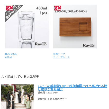
5位
6位
RDS-002L
天然チーク
400ml
ティープレート
よく読まれている人気記事
いとこの結婚祝いのご祝儀相場とは？喜ばれる贈
り物や予算も紹介
投稿日：22/11/10
結婚祝いを贈る際のマナー