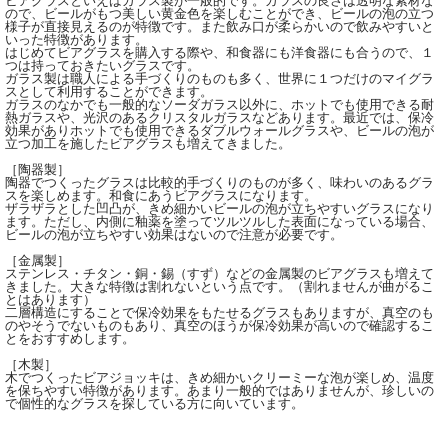
ビアグラスといえばガラス製が一般的です。ガラスの良さは透明な素材な
ので、ビールがもつ美しい黄金色を楽しむことができ、ビールの泡の立つ
様子が直接見えるのが特徴です。また飲み口が柔らかいので飲みやすいと
いった特徴があります。
はじめてビアグラスを購入する際や、和食器にも洋食器にも合うので、１
つは持っておきたいグラスです。
ガラス製は職人による手づくりのものも多く、世界に１つだけのマイグラ
スとして利用することができます。
ガラスのなかでも一般的なソーダガラス以外に、ホットでも使用できる耐
熱ガラスや、光沢のあるクリスタルガラスなどあります。最近では、保冷
効果がありホットでも使用できるダブルウォールグラスや、ビールの泡が
立つ加工を施したビアグラスも増えてきました。
［陶器製］
陶器でつくったグラスは比較的手づくりのものが多く、味わいのあるグラ
スを楽しめます。和食にあうビアグラスになります。
ザラザラとした凹凸が、きめ細かいビールの泡が立ちやすいグラスになり
ます。ただし、内側に釉薬を塗ってツルツルした表面になっている場合、
ビールの泡が立ちやすい効果はないので注意が必要です。
［金属製］
ステンレス・チタン・銅・錫（すず）などの金属製のビアグラスも増えて
きました。大きな特徴は割れないという点です。（割れませんが曲がるこ
とはあります）
二層構造にすることで保冷効果をもたせるグラスもありますが、真空のも
のやそうでないものもあり、真空のほうが保冷効果が高いので確認するこ
とをおすすめします。
［木製］
木でつくったビアジョッキは、きめ細かいクリーミーな泡が楽しめ、温度
を保ちやすい特徴があります。あまり一般的ではありませんが、珍しいの
で個性的なグラスを探している方に向いています。