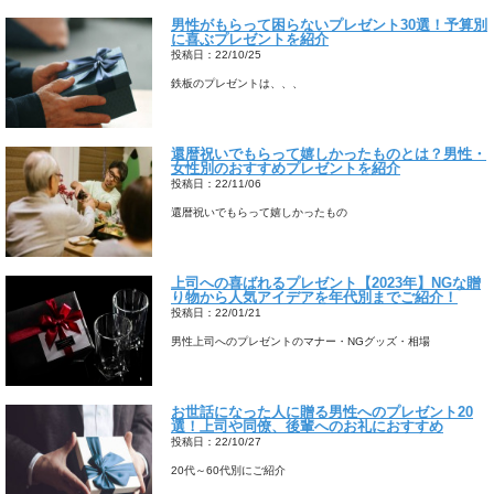
男性がもらって困らないプレゼント30選！予算別
に喜ぶプレゼントを紹介
投稿日：22/10/25
鉄板のプレゼントは、、、
還暦祝いでもらって嬉しかったものとは？男性・
女性別のおすすめプレゼントを紹介
投稿日：22/11/06
還暦祝いでもらって嬉しかったもの
上司への喜ばれるプレゼント【2023年】NGな贈
り物から人気アイデアを年代別までご紹介！
投稿日：22/01/21
男性上司へのプレゼントのマナー・NGグッズ・相場
お世話になった人に贈る男性へのプレゼント20
選！上司や同僚、後輩へのお礼におすすめ
投稿日：22/10/27
20代～60代別にご紹介