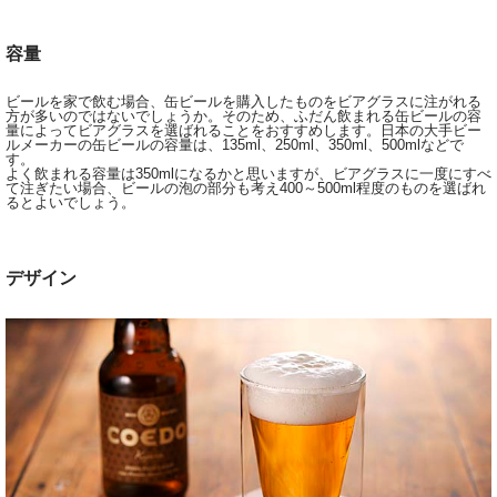
容量
ビールを家で飲む場合、缶ビールを購入したものをビアグラスに注がれる
方が多いのではないでしょうか。そのため、ふだん飲まれる缶ビールの容
量によってビアグラスを選ばれることをおすすめします。日本の大手ビー
ルメーカーの缶ビールの容量は、135ml、250ml、350ml、500mlなどで
す。
よく飲まれる容量は350mlになるかと思いますが、ビアグラスに一度にすべ
て注ぎたい場合、ビールの泡の部分も考え400～500ml程度のものを選ばれ
るとよいでしょう。
デザイン