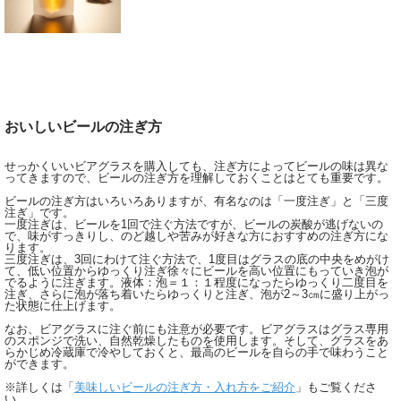
おいしいビールの注ぎ方
せっかくいいビアグラスを購入しても、注ぎ方によってビールの味は異な
ってきますので、ビールの注ぎ方を理解しておくことはとても重要です。
ビールの注ぎ方はいろいろありますが、有名なのは「一度注ぎ」と「三度
注ぎ」です。
一度注ぎは、ビールを1回で注ぐ方法ですが、ビールの炭酸が逃げないの
で、味がすっきりし、のど越しや苦みが好きな方におすすめの注ぎ方にな
ります。
三度注ぎは、3回にわけて注ぐ方法で、1度目はグラスの底の中央をめがけ
て、低い位置からゆっくり注ぎ徐々にビールを高い位置にもっていき泡が
でるように注ぎます。液体：泡＝１：１程度になったらゆっくり二度目を
注ぎ、さらに泡が落ち着いたらゆっくりと注ぎ、泡が2～3㎝に盛り上がっ
た状態に仕上げます。
なお、ビアグラスに注ぐ前にも注意が必要です。ビアグラスはグラス専用
のスポンジで洗い、自然乾燥したものを使用します。そして、グラスをあ
らかじめ冷蔵庫で冷やしておくと、最高のビールを自らの手で味わうこと
ができます。
※詳しくは「
美味しいビールの注ぎ方・入れ方をご紹介
」もご覧くださ
い。