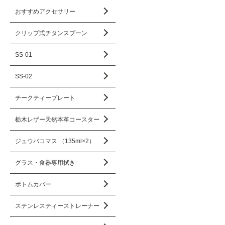
おすすめアクセサリー
クリップ式チタンスプーン
SS-01
SS-02
チークティープレート
栃木レザー天然本革コースター
ジュウバコマス （135ml×2）
グラス・食器専用拭き
ボトムカバー
ステンレスティーストレーナー