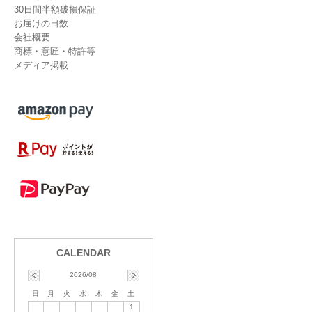
30日間半額破損保証
お届けの日数
会社概要
商標・意匠・特許等
メディア掲載
2026/08
日
月
火
水
木
金
土
1