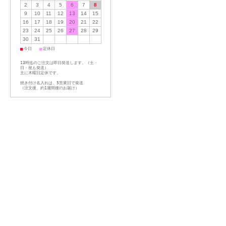
2
3
4
5
6
7
8
9
10
11
12
13
14
15
16
17
18
19
20
21
22
23
24
25
26
27
28
29
30
31
■
■
今日
定休日
13時迄のご注文は即日発送します。（土・
日・祝も発送）
主に木曜日定休です。
焼き付け名入れは、5営業日で発送
（注文後、約1週間後のお届け）