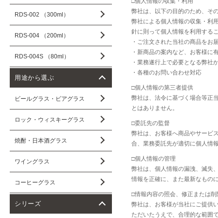
□個人情報の収集・利用
弊社は、以下の目的のため、そ
RDS-002 （300ml）
弊社による個人情報の収集・利
針に則って個人情報を利用する
RDS-004 （200ml）
・ご注文された当社の商品をお
・新商品の案内など、お客様に
RDS-004S （80ml）
・業務遂行上で必要となる弊社
・各種のお問い合わせ対応
用途から選ぶ
□個人情報の第三者提供
弊社は、法令に基づく場合等正
ビールグラス・ビアグラス
とはありません。
ロック・ウィスキーグラス
□委託先の監督
弊社は、お客様へ商品やサービ
焼酎・日本酒グラス
合、業務委託先が適切に個人情
□個人情報の管理
ワイングラス
弊社は、個人情報の漏洩、滅失
情報を正確に、また最新なもの
コーヒーグラス
□情報内容の照会、修正または削
シリーズ
弊社は、お客様が当社にご提供
ただいたうえで、合理的な範囲