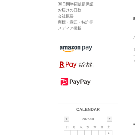
30日間半額破損保証
お届けの日数
会社概要
商標・意匠・特許等
メディア掲載
2026/08
日
月
火
水
木
金
土
1