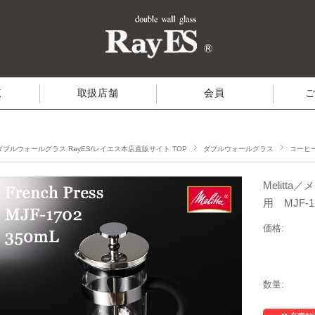
覧
取扱店舗
会員
ダブルウォールグラス RayES/レイエス本店直販サイト TOP
ダブルウォールグラス
コーヒ
Melitt
用 MJF-1
価格:
数量: