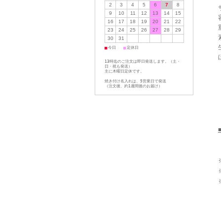
2
3
4
5
6
7
8
9
10
11
12
13
14
15
16
17
18
19
20
21
22
23
24
25
26
27
28
29
30
31
■
■
今日
定休日
13時迄のご注文は即日発送します。（土・
日・祝も発送）
主に木曜日定休です。
焼き付け名入れは、5営業日で発送
（注文後、約1週間後のお届け）