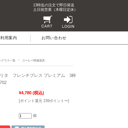
13時迄の注文で即日発送
土日祝営業（木曜日定休）
ご利用案内
お問い合わせ
ーグラス一覧
コーヒー関連器具
a／メリタ フレンチプレス プレミアム 3杯
702
¥4,780
(税込)
[ポイント還元 239ポイント〜]
個