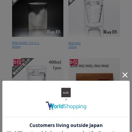
RDS-002bf フロスト
RDS-002
300ml
300ml
5位
6位
RDS-002L
天然チーク
400ml
ティープレート