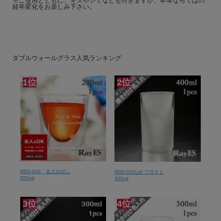
※ご使用とともに、キズやシミなども付きますが、本革ならではの
経年変化をお楽しみ下さい。
ダブルウォールグラス人気ランキング
1位
2位
RDS-004 名入お試し
RDS-002Lbf フロスト
200ml
400ml
3位
4位