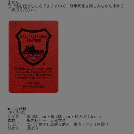
ません。
使い込むほどなじんできますので、経年変化を楽しみながら末永く
ご愛用ください。
■ 主な仕様
[主な仕様]
サイズ 縦 100 mm × 横 100 mm × 厚み 約1.5 mm
素材 栃木レザー 天然本革
仕上げ コバ：艶消し黒塗り磨き 裏面：フノリ厚塗り
発売年 2015年