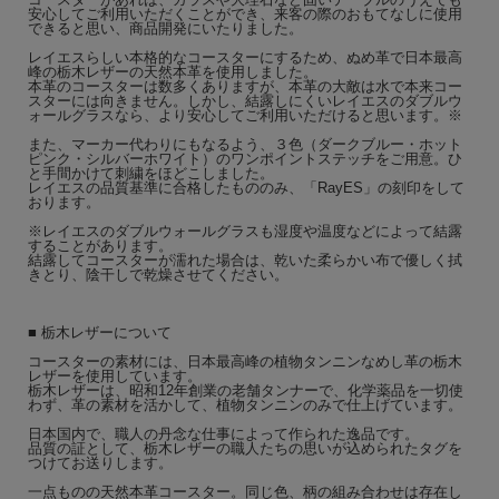
安心してご利用いただくことができ、来客の際のおもてなしに使用
できると思い、商品開発にいたりました。
レイエスらしい本格的なコースターにするため、ぬめ革で日本最高
峰の栃木レザーの天然本革を使用しました。
本革のコースターは数多くありますが、本革の大敵は水で本来コー
スターには向きません。しかし、結露しにくいレイエスのダブルウ
ォールグラスなら、より安心してご利用いただけると思います。※
また、マーカー代わりにもなるよう、３色（ダークブルー・ホット
ピンク・シルバーホワイト）のワンポイントステッチをご用意。ひ
と手間かけて刺繍をほどこしました。
レイエスの品質基準に合格したもののみ、「RayES」の刻印をして
おります。
※レイエスのダブルウォールグラスも湿度や温度などによって結露
することがあります。
結露してコースターが濡れた場合は、乾いた柔らかい布で優しく拭
きとり、陰干しで乾燥させてください。
■ 栃木レザーについて
コースターの素材には、日本最高峰の植物タンニンなめし革の栃木
レザーを使用しています。
栃木レザーは、昭和12年創業の老舗タンナーで、化学薬品を一切使
わず、革の素材を活かして、植物タンニンのみで仕上げています。
日本国内で、職人の丹念な仕事によって作られた逸品です。
品質の証として、栃木レザーの職人たちの思いが込められたタグを
つけてお送りします。
一点ものの天然本革コースター。同じ色、柄の組み合わせは存在し