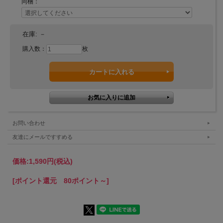
同梱：
きます。
固いテーブルでグラスを使用する際の緩衝材とし
て、接客用のおもてなしとしてご利用ください。
在庫:
－
また、マーカー代わりにもなるよう、ワンポイン
購入数：
枚
トステッチを３色ご用意しました。
お問い合わせ
友達にメールですすめる
価格:
1,590円
(税込)
[ポイント還元 80ポイント～]