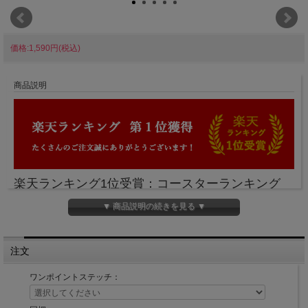
価格:1,590円(税込)
商品説明
楽天ランキング1位受賞：コースターランキング
（2025/03/04）
▼ 商品説明の続きを見る ▼
レイエスダブルウォールグラスにマッチする本格
注文
的なコースター。
ぬめ革で有名な栃木レザーの天然本革を使用。結
ワンポイントステッチ：
露しにくいグラスだからこそ、本物の革を使用で