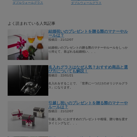
ダブルウォールグラス
ダブルウォールグラス
よく読まれている人気記事
結婚祝いのプレゼントを贈る際のマナーやル
ールは？
投稿日：21/12/07
結婚祝いのプレゼントの贈る際のマナーやルールをしっか
り抑えて、喜ばれる結婚祝い、、、
名入れグラスはなぜ人気？おすすめ商品と選
び方についても解説！
投稿日：22/01/21
名入れをすることで、「世界に一つだけのオリジナルグラ
ス」になります。
引越し祝いのプレゼントを贈る際のマナーや
ルールは？
投稿日：21/12/07
引越し祝いにおすすめのプレゼントや相場、贈り物を渡す
タイミングなど、、、