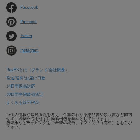
Facebook
Pinterest
Twitter
Instagram
RayESとは（ブランド/会社概要）
発送/送料/お届け日数
14日間返品対応
30日間半額破損保証
よくある質問FAQ
※個人情報や環境問題を考え、金額のわかる納品書や領収書など同封
せず、過剰梱包をせずに簡易梱包を基本としております。
包装紙などラッピングをご希望の場合、ギフト商品（有料）をお選び
下さい。