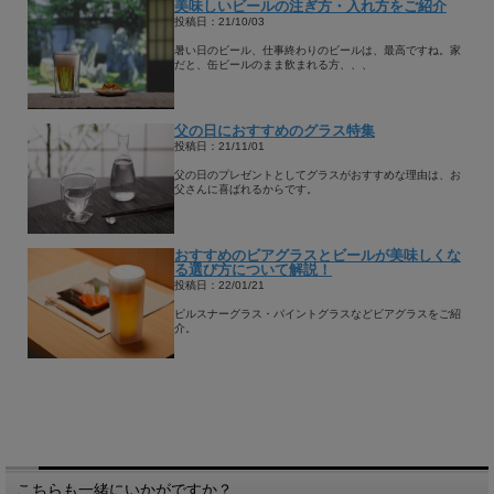
美味しいビールの注ぎ方・入れ方をご紹介
投稿日：21/10/03
暑い日のビール、仕事終わりのビールは、最高ですね。家
だと、缶ビールのまま飲まれる方、、、
父の日におすすめのグラス特集
投稿日：21/11/01
父の日のプレゼントとしてグラスがおすすめな理由は、お
父さんに喜ばれるからです。
おすすめのビアグラスとビールが美味しくな
る選び方について解説！
投稿日：22/01/21
ピルスナーグラス・パイントグラスなどビアグラスをご紹
介。
こちらも一緒にいかがですか？