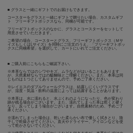
■ グラスと一緒にギフトでのお届けもできます。
コースターをグラスと一緒にギフトで贈りたい場合、カスタムギフ
ト フリーギフトボックスなら、同梱が可能です。
フリーギフトボックスのなかに、グラスとコースターをセットして
用意させていただきます。
ご希望の場合、コースターとグラス、フリーギフトボックス（Ｍサ
イズもしくはLサイズ）を同時にご注文のうえ、「フリーギフトボッ
クスに同梱希望」を選択して、カートにいれてご注文ください。
■ ご購入前にこちらもご確認下さい。
※本革ならではのシワやキズ、ムラなどがはいることもあります
が、天然素材ならではの醍醐味とご理解ください。また、本革は同
じものは１つとしてありませんので、予めご了承ください。
※レイエスのダブルウォールグラスは、結露しにくいグラスです
が、湿度・気温・飲料の温度によっては結露することがあります。
※本革は、水に濡れると、水ぶくれのようになったり、色が変わり
跡が残る場合がございます。また、濡れてしまった革は乾くと硬く
なり、反ってしまう場合がございます。自然素材のため、予めご了
承ください。
※濡れてしまった場合は、乾いた柔らかい布で優しく拭きとり、陰
干しで乾燥させてください。直火やドライヤー、アイロンなどを使
って乾かさないでください。