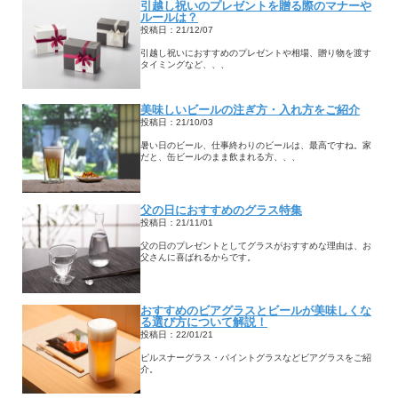
引越し祝いのプレゼントを贈る際のマナーや
ルールは？
投稿日：21/12/07
引越し祝いにおすすめのプレゼントや相場、贈り物を渡す
タイミングなど、、、
美味しいビールの注ぎ方・入れ方をご紹介
投稿日：21/10/03
暑い日のビール、仕事終わりのビールは、最高ですね。家
だと、缶ビールのまま飲まれる方、、、
父の日におすすめのグラス特集
投稿日：21/11/01
父の日のプレゼントとしてグラスがおすすめな理由は、お
父さんに喜ばれるからです。
おすすめのビアグラスとビールが美味しくな
る選び方について解説！
投稿日：22/01/21
ピルスナーグラス・パイントグラスなどビアグラスをご紹
介。