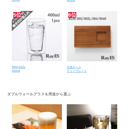
300ml
5位
6位
RDS-002L
天然チーク
400ml
ティープレート
ダブルウォールグラスを用途から選ぶ