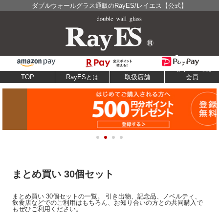
ダブルウォールグラス通販のRayES/レイエス【公式】
TOP
RayESとは
取扱店舗
会員
まとめ買い 30個セット
まとめ買い 30個セットの一覧。 引き出物、記念品、ノベルティ、
飲食店などでのご利用はもちろん、お知り合いの方との共同購入で
もぜひご利用ください。