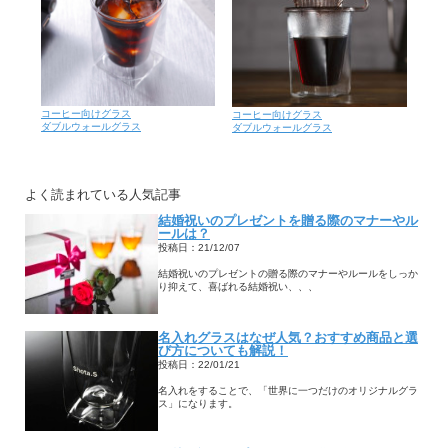
コーヒー向けグラス
コーヒー向けグラス
ダブルウォールグラス
ダブルウォールグラス
よく読まれている人気記事
結婚祝いのプレゼントを贈る際のマナーやル
ールは？
投稿日：21/12/07
結婚祝いのプレゼントの贈る際のマナーやルールをしっか
り抑えて、喜ばれる結婚祝い、、、
名入れグラスはなぜ人気？おすすめ商品と選
び方についても解説！
投稿日：22/01/21
名入れをすることで、「世界に一つだけのオリジナルグラ
ス」になります。