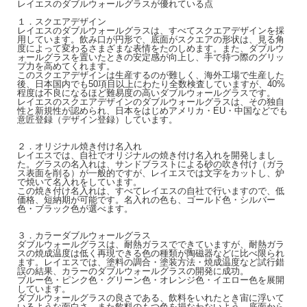
レイエスのダブルウォールグラスが優れている点
１．スクエアデザイン
レイエスのダブルウォールグラスは、すべてスクエアデザインを採
用しています。飲み口が円形で、底面がスクエアの形状は、見る角
度によって変わるさまざまな表情をたのしめます。また、ダブルウ
ォールグラスを置いたときの安定感が向上し、手で持つ際のグリッ
プ力を高めてくれます。
このスクエアデザインは生産するのが難しく、海外工場で生産した
後、日本国内でも50項目以上にわたり全数検査していますが、40%
程度は不良になるほど難易度の高いダブルウォールグラスです。
レイエスのスクエアデザインのダブルウォールグラスは、その独自
性と新規性が認められ、日本をはじめアメリカ・EU・中国などでも
意匠登録（デザイン登録）しています。
２．オリジナル焼き付け名入れ
レイエスでは、自社でオリジナルの焼き付け名入れを開発しまし
た。グラスの名入れは、サンドブラストによる砂の吹き付け（ガラ
ス表面を削る）が一般的ですが、レイエスでは文字をカットし、炉
で焼いて名入れをしています。
この焼き付け名入れは、すべてレイエスの自社で行いますので、低
価格、短納期が可能です。名入れの色も、ゴールド色・シルバー
色・ブラック色が選べます。
３．カラーダブルウォールグラス
ダブルウォールグラスは、耐熱ガラスでできていますが、耐熱ガラ
スの焼成温度は低く再現できる色の種類が陶磁器などに比べ限られ
ます。レイエスでは、塗料の調合・塗装方法・焼成温度など試行錯
誤の結果、カラーのダブルウォールグラスの開発に成功。
ブルー色・ピンク色・グリーン色・オレンジ色・イエロー色を展開
しています。
ダブルウォールグラスの良さである、飲料をいれたとき宙に浮いて
いるような面白さ、また飲料のもつ色を損なわないよう、底面から