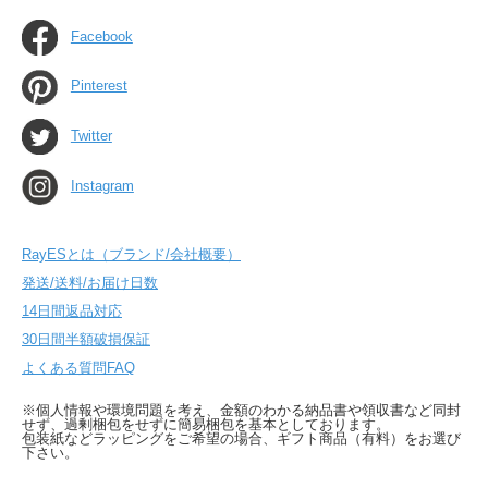
Facebook
Pinterest
Twitter
Instagram
RayESとは（ブランド/会社概要）
発送/送料/お届け日数
14日間返品対応
30日間半額破損保証
よくある質問FAQ
※個人情報や環境問題を考え、金額のわかる納品書や領収書など同封
せず、過剰梱包をせずに簡易梱包を基本としております。
包装紙などラッピングをご希望の場合、ギフト商品（有料）をお選び
下さい。