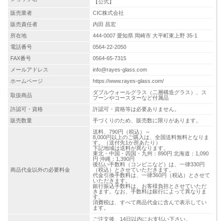
【公式】
販売業者
CIC株式会社
販売責任者
内田 昌宏
所在地
444-0007 愛知県 岡崎市 大平町東上野 35-1
電話番号
0564-22-2050
FAX番号
0564-65-7315
メールアドレス
info@rayes-glass.com
ホームページ
https://www.rayes-glass.com/
ダブルウォールグラス（二層構造グラス）、ス
取扱商品
プーンやコースターなど付属品
許認可・資格
許認可・資格等は必要ありません。
販売数量
手づくりのため、販売数に限りがあります。
送料、790円（税込）～
8,000円以上のご購入は、全国送料無料となりま
す。（送付先1か所あたり）
下記地域は送料が異なります。
東北・中国・四国・九州：890円 北海道：1,090
円 沖縄：1,390円
後払い手数料（コンビニなど）は、一律330円
商品代金以外の必要料金
（税込）とさせていただきます。
代金引換手数料は、一律360円（税込）とさせて
いただきます。
銀行振込手数料は、お客様負担とさせていただ
きます。なお、手数料は銀行によって異なりま
す。
消費税は、すべて商品代金に含んで表示してい
ます。
ご注文後、14日以内にお支払い下さい。