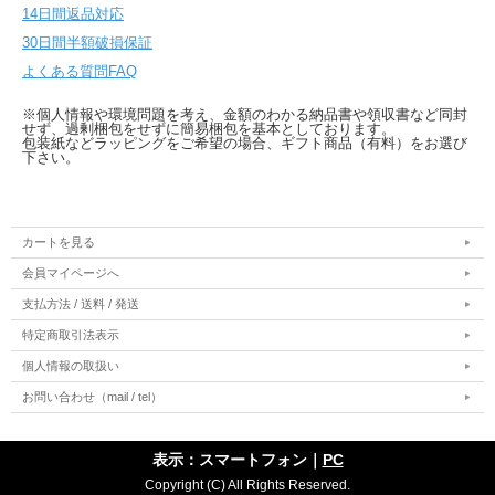
14日間返品対応
30日間半額破損保証
よくある質問FAQ
※個人情報や環境問題を考え、金額のわかる納品書や領収書など同封
せず、過剰梱包をせずに簡易梱包を基本としております。
包装紙などラッピングをご希望の場合、ギフト商品（有料）をお選び
下さい。
カートを見る
会員マイページへ
支払方法 / 送料 / 発送
特定商取引法表示
個人情報の取扱い
お問い合わせ（mail / tel）
表示：スマートフォン｜
PC
Copyright (C) All Rights Reserved.