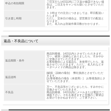
ご注文から14日以内にご入金が確認できない場
申込の有効期限
合は、ご注文をキャンセル扱いとさせていただ
きます。
１３時までの注文につきましては、即日配送い
たします。
引き渡し時期
ただし、定休日の場合は、翌営業日での配送と
なります。
また、名入れは別途作業日数がかかります。
返品・不良品について
商品到着後、14日以内とさせていただきます。
万一、破損・誤納などありましたら、すみやか
に交換させていただきます。
返品期限・条件
お客様都合による返品も、未使用でしたら、返
金させていただきます。ただし、名入れなどオ
ーダーメイドの商品は除きます。
[破損・誤納の場合] 弊社負担とさせていただ
きます。
返品送料
[お客様都合の場合（未使用）] お客様負担とさ
せていただきます。
万一、不良品等がございましたら、すみやかに
交換させていただきます。
不良品
商品到着後、14日以内にメールまたは電話でご
連絡下さい。それを過ぎますと交換のご要望は
お受けできかねますので、ご了承下さい。