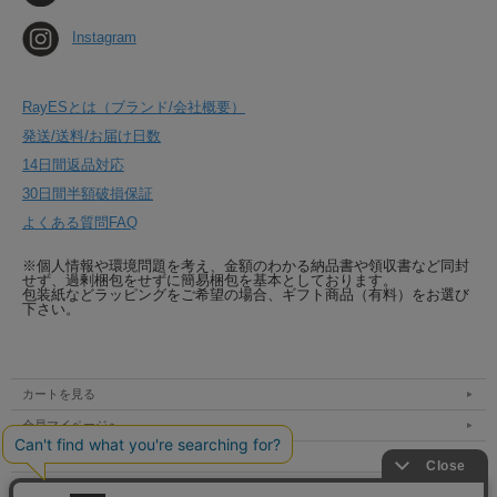
Instagram
RayESとは（ブランド/会社概要）
発送/送料/お届け日数
14日間返品対応
30日間半額破損保証
よくある質問FAQ
※個人情報や環境問題を考え、金額のわかる納品書や領収書など同封
せず、過剰梱包をせずに簡易梱包を基本としております。
包装紙などラッピングをご希望の場合、ギフト商品（有料）をお選び
下さい。
カートを見る
会員マイページへ
支払方法 / 送料 / 発送
特定商取引法表示