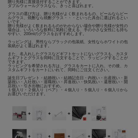
贈り先様に直接送付することができます。
ダブルウォールグラスなら、きっと喜ばれます。
グラスの選び方は、贈り先様がよく飲まれるもの、ビールならビー
ルグラス、焼酎なら焼酎グラス・・・といった具合に選ばれるとい
いです。
贈り先様がよく飲まれるものがわからない場合や贈り先様が女性の
場合は、いろいろな飲料に気軽に使える、手の小さな女性にも持ち
やすい、200mlのグラスをおすすめします。
ラッピングは、男性ならブラックの包装紙、女性ならホワイトの包
装紙がよく選ばれます。
また、名入れしたグラスなどギフトセットにないグラスも、カスタ
ムギフトとグラスを同時に注文することで、ラッピングすることが
できます。
ラッピングを希望される方は、グラスをカートに入れ、その後、カ
スタムギフトをカートにいれて、同時にご注文ください。
誕生日プレゼント・結婚祝い・結婚記念日・内祝い・出産祝い・新
築祝い・入社祝い・退職祝い・昇進祝い・快気祝い・還暦祝い・開
店祝い・引き出物におすすめ。
１個入り・２個入り（ペア）・４個入り・５個入り・６個入りから
お選びいただけます。