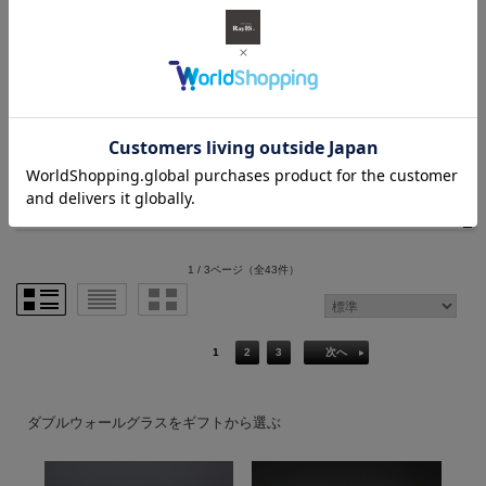
[スプーン・コースター付ギフト] RayES/レイエス ダ
ブルウォールグラス RDS-002 １個入り with SS-
01 SC-01 ラッピング・メッセージカード付 SCGS-
01200
価格： 5,920円(税込)
1 / 3ページ
（全43件）
1
2
3
次へ
ダブルウォールグラスをギフトから選ぶ