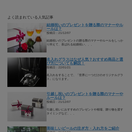
よく読まれている人気記事
結婚祝いのプレゼントを贈る際のマナーやル
ールは？
投稿日：21/12/07
結婚祝いのプレゼントの贈る際のマナーやルールをしっか
り抑えて、喜ばれる結婚祝い、、、
名入れグラスはなぜ人気？おすすめ商品と選
び方についても解説！
投稿日：22/01/21
名入れをすることで、「世界に一つだけのオリジナルグラ
ス」になります。
引越し祝いのプレゼントを贈る際のマナーや
ルールは？
投稿日：21/12/07
引越し祝いにおすすめのプレゼントや相場、贈り物を渡す
タイミングなど、、、
美味しいビールの注ぎ方・入れ方をご紹介