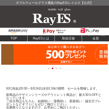
ダブルウォールグラス通販のRayES/レイエス【公式】
TOP
RayESとは
取扱店舗
会員
9月19(金)20:00～9月24日(水)01:59の期間
セールを開催します。
新商品のデザインシリーズやアウトレット商品が、最大30％OFFと
なっています。
ご自分用はもちろん、
結婚祝い・退職祝い、新築祝い・誕生日プレ
ゼント
など
ギフトにもぜひご検討ください。
在庫限りとなりますので、お早めにご検討ください。