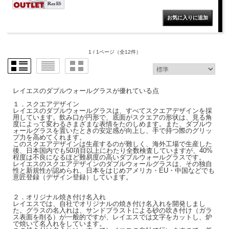
1 / 1ページ
（全12件）
レイエスのダブルウォールグラスが優れている点
１．スクエアデザイン
レイエスのダブルウォールグラスは、すべてスクエアデザインを採
用しています。飲み口が円形で、底面がスクエアの形状は、見る角
度によって変わるさまざまな表情をたのしめます。また、ダブルウ
ォールグラスを置いたときの安定感が向上し、手で持つ際のグリッ
プ力を高めてくれます。
このスクエアデザインは生産するのが難しく、海外工場で生産した
後、日本国内でも50項目以上にわたり全数検査していますが、40%
程度は不良になるほど難易度の高いダブルウォールグラスです。
レイエスのスクエアデザインのダブルウォールグラスは、その独自
性と新規性が認められ、日本をはじめアメリカ・EU・中国などでも
意匠登録（デザイン登録）しています。
２．オリジナル焼き付け名入れ
レイエスでは、自社でオリジナルの焼き付け名入れを開発しまし
た。グラスの名入れは、サンドブラストによる砂の吹き付け（ガラ
ス表面を削る）が一般的ですが、レイエスでは文字をカットし、炉
で焼いて名入れをしています。