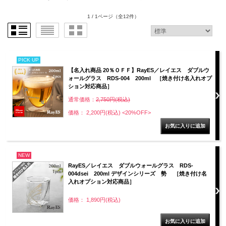
1 / 1ページ
（全12件）
PICK UP
【名入れ商品 20％ＯＦＦ】RayES／レイエス ダブルウ
ォールグラス RDS-004 200ml ［焼き付け名入れオプ
ション対応商品］
通常価格：
2,750円(税込)
価格： 2,200円(税込)
<20%OFF>
NEW
RayES／レイエス ダブルウォールグラス RDS-
004dsei 200ml デザインシリーズ 勢 ［焼き付け名
入れオプション対応商品］
価格： 1,890円(税込)