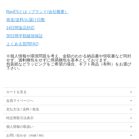
RayESとは（ブランド/会社概要）
発送/送料/お届け日数
14日間返品対応
30日間半額破損保証
よくある質問FAQ
※個人情報や環境問題を考え、金額のわかる納品書や領収書など同封
せず、過剰梱包をせずに簡易梱包を基本としております。
包装紙などラッピングをご希望の場合、ギフト商品（有料）をお選び
下さい。
カートを見る
会員マイページへ
支払方法 / 送料 / 発送
特定商取引法表示
個人情報の取扱い
お問い合わせ（mail / tel）