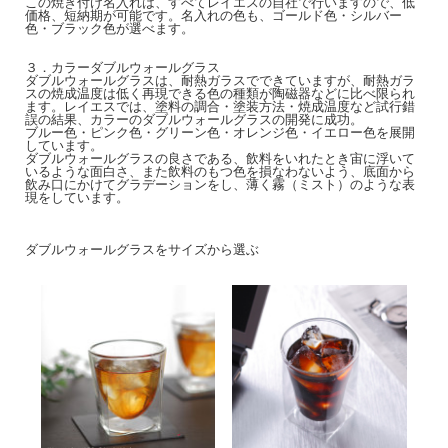
この焼き付け名入れは、すべてレイエスの自社で行いますので、低
価格、短納期が可能です。名入れの色も、ゴールド色・シルバー
色・ブラック色が選べます。
３．カラーダブルウォールグラス
ダブルウォールグラスは、耐熱ガラスでできていますが、耐熱ガラ
スの焼成温度は低く再現できる色の種類が陶磁器などに比べ限られ
ます。レイエスでは、塗料の調合・塗装方法・焼成温度など試行錯
誤の結果、カラーのダブルウォールグラスの開発に成功。
ブルー色・ピンク色・グリーン色・オレンジ色・イエロー色を展開
しています。
ダブルウォールグラスの良さである、飲料をいれたとき宙に浮いて
いるような面白さ、また飲料のもつ色を損なわないよう、底面から
飲み口にかけてグラデーションをし、薄く霧（ミスト）のような表
現をしています。
ダブルウォールグラスをサイズから選ぶ