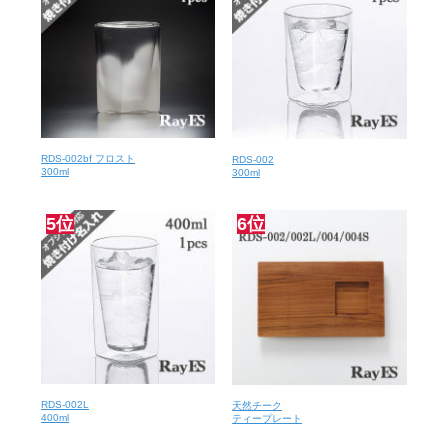
RDS-002bf フロスト
RDS-002
300ml
300ml
5位
6位
RDS-002L
天然チーク
400ml
ティープレート