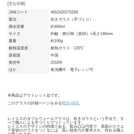
[主な仕様]
JANコード
4562420270259
製法
吹きガラス（手づくり）
満水容量
約400ml
サイズ
約幅・奥行86（底60）×高さ148mm
重量
約190g
耐熱温度差
耐熱ガラス・120℃
原産国
中国
発売年
2016年
ほか
食洗機可・電子レンジ可
本商品はアウトレット品です。
このグラスの詳細ページをみる
RDS-002L
レイエスのダブルウォールグラスは、吹きガラスという手法で、す
べて職人による手づくりでつくっています。
レイエスのデザインの特徴である、飲み口は円形で、底面がスクエ
ア形状のグラスをつくるには、高い技術力が要求され、作れる職人