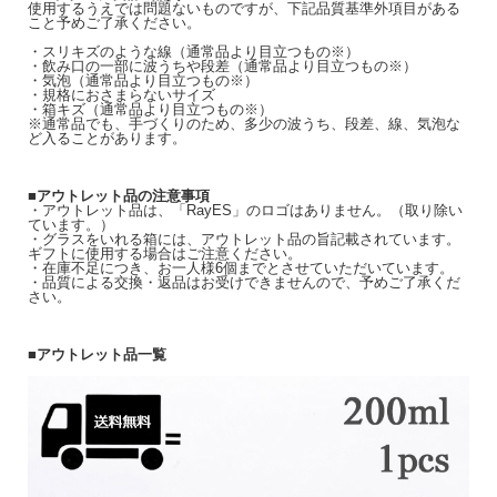
使用するうえでは問題ないものですが、下記品質基準外項目がある
こと予めご了承ください。
・スリキズのような線（通常品より目立つもの※）
・飲み口の一部に波うちや段差（通常品より目立つもの※）
・気泡（通常品より目立つもの※）
・規格におさまらないサイズ
・箱キズ（通常品より目立つもの※）
※通常品でも、手づくりのため、多少の波うち、段差、線、気泡な
ど入ることがあります。
■アウトレット品の注意事項
・アウトレット品は、「RayES」のロゴはありません。（取り除い
ています。）
・グラスをいれる箱には、アウトレット品の旨記載されています。
ギフトに使用する場合はご注意ください。
・在庫不足につき、お一人様6個までとさせていただいています。
・品質による交換・返品はお受けできませんので、予めご了承くだ
さい。
■アウトレット品一覧