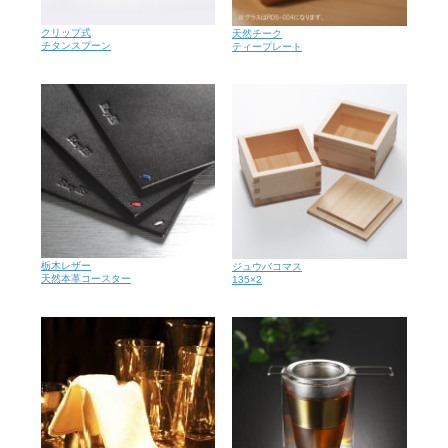
クリップ式
天然チーク
チタンスプーン
ティープレート
栃木レザー
ジュウバコマス
天然本革コースター
135×2