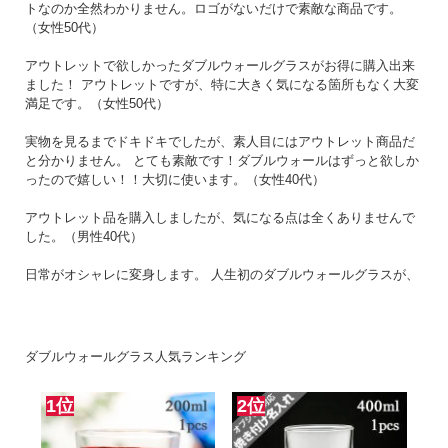
トなのか全然わかりません。ロゴがないだけで素敵な商品です。
（女性50代）
アウトレットで欲しかったダブルウォールグラスがお得に購入出来
ました！ アウトレットですが、特に大きく気になる箇所もなく大変
満足です。（女性50代）
実物を見るまでドキドキでしたが、素人目にはアウトレット商品だ
と分かりません。 とても素敵です！ダブルウォールはずっと欲しか
ったので嬉しい！！大切に使います。（女性40代）
アウトレット品を購入しましたが、気になる点は全くありませんで
した。（男性40代）
日常がオシャレに変身します。 人生初のダブルウォールグラスが、
こちらのレイエスさんでした。 憧れだったんですよね。 スーパーセ
ール待ってたんですよ！ 届いてみて、かっこよさに感動したと同時
に、 わたしみたいな平民が触れてよいのだろうかと葛藤しました。
グラスの紙箱の開封部が切り取れるようになっていて、 それがコー
ダブルウォールグラス人気ランキング
スターとして使えると書いていました。 使わせて頂いてます。 黒色
で、紙だけどしっかりめです。 コースターまでオシャレなのか…。
1位
2位
まずはじめにどの飲み物を注ぐか、購入時に考えて用意していまし
た。 それはビールです。 キンキンに冷やしておきました。 レイエ
スさまレイエスさま、失礼いたします。と唱えながら注いだビール