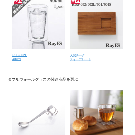
5位
6位
用に購入しましたが、買ってすぐ寒くなってしまい、まだあまり使
用していませんが、素敵です。女性の手には少し大きめですが、四
角いので手が滑りにくそうです。（女性40代）
以前、正規品を友人にプレゼントしたのですが、我が家用に今回は
アウトレットを購入。 が、とても良い感じです。 次回は300mlを購
入しようかと思ってます。（男性50代）
RDS-002L
天然チーク
400ml
ティープレート
ダブルウォールグラスの関連商品を選ぶ