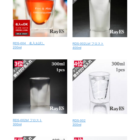
は、いつもよりもずっとずっと美味しかったです。 次の日はアイス
コーヒー、カフェオレを入れてみました。 何回みてもカッコイイで
す。 グラス上部のシール、かっこよくてはがせません。 自然にはが
れるまではがしたくありません。 あと、 検品、梱包、発送の担当者
さんと責任者さんの捺印つきの30日間半額破損保証書、 製品がどの
ように作られているのかの説明、 どんな種類があるのか、 長く使う
ためのコツの説明も同梱されていまして、大変丁寧で格調高いお店
RDS-004 名入お試し
RDS-002Lbf フロスト
だとおもいました。 特に私が日頃やりがちな、 「先に氷を入れる」
200ml
400ml
はNGなのを教えてくださりありがとうございます。 氷を勢いよく
先に入れると割れてしまうことがあるそうです。 特に、丸氷など大
3位
4位
き目な氷は要注意だそうです。 末永く、たいせつに使わせていただ
きますね。 写真撮影がニガテなので、画像載せたくても載せられな
いのが悔やまれます。 せっかくのかっこよさを引き出せない画像を
貼るくらいなら、貼らないで、 せめて精一杯文章で魅力を伝えよう
とおもいました。 伝わるとうれしいです。（女性40代）
ダブルウォールグラスが欲しくて探していました。 アウトレット品
とありますが、全くわかりません。 アイスコーヒーをたっぷり飲み
たいのでこちらのグラスを購入しました、楽しみです。（女性50
代）
RDS-002bf フロスト
RDS-002
300ml
300ml
素敵(^^) アウトレット品でしたが、全く問題ありませんでした。素
人目には言われないとわからない程度でした。 夫のアイスコーヒー