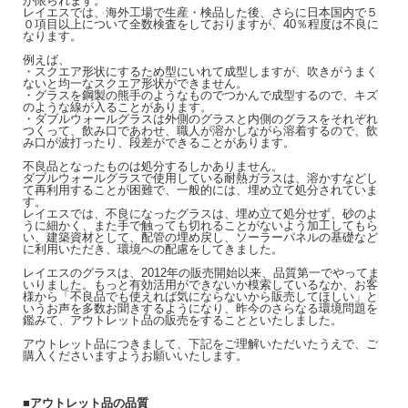
が限られます。
レイエスでは、海外工場で生産・検品した後、さらに日本国内で５
０項目以上について全数検査をしておりますが、40％程度は不良に
なります。
例えば、
・スクエア形状にするため型にいれて成型しますが、吹きがうまく
ないと均一なスクエア形状ができません。
・グラスを鋼製の熊手のようなものでつかんで成型するので、キズ
のような線が入ることがあります。
・ダブルウォールグラスは外側のグラスと内側のグラスをそれぞれ
つくって、飲み口であわせ、職人が溶かしながら溶着するので、飲
み口が波打ったり、段差ができることがあります。
不良品となったものは処分するしかありません。
ダブルウォールグラスで使用している耐熱ガラスは、溶かすなどし
て再利用することが困難で、一般的には、埋め立て処分されていま
す。
レイエスでは、不良になったグラスは、埋め立て処分せず、砂のよ
うに細かく、また手で触っても切れることがないよう加工してもら
い、建築資材として、配管の埋め戻し、ソーラーパネルの基礎など
に利用いただき、環境への配慮をしてきました。
レイエスのグラスは、2012年の販売開始以来、品質第一でやってま
いりました。もっと有効活用ができないか模索しているなか、お客
様から「不良品でも使えれば気にならないから販売してほしい」と
いうお声を多数お聞きするようになり、昨今のさらなる環境問題を
鑑みて、アウトレット品の販売をすることといたしました。
アウトレット品につきまして、下記をご理解いただいたうえで、ご
購入くださいますようお願いいたします。
■アウトレット品の品質