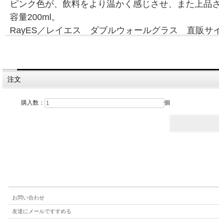
ピンク色が、飲料をより温かく感じさせ、また上品
容量200ml。
RayES／レイエス ダブルウォールグラス 直販サ
注文
購入数：
個
お問い合わせ
友達にメールですすめる