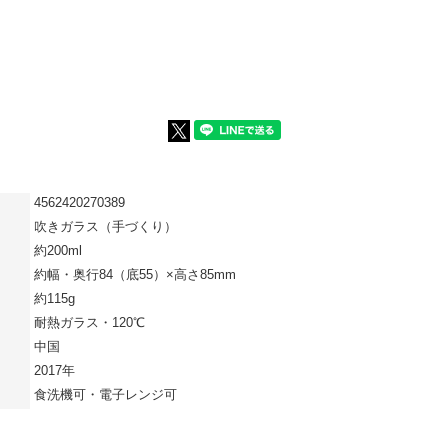
4562420270389
吹きガラス（手づくり）
約200ml
約幅・奥行84（底55）×高さ85mm
約115g
耐熱ガラス・120℃
中国
2017年
食洗機可・電子レンジ可