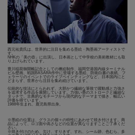
西元祐貴氏は、世界的に注目を集める墨絵・陶墨画アーティストで
す。
NHKの「美の壺」に出演し、日本画として中学校の美術教材にも取
り上げられています。
豊川稲荷御開帳記念としての襖絵制作、福岡空港国内線ターミナル
ビル壁画、戦国BASARA作中に登場する墨絵、防衛白書の表紙、フ
ェラーリのイベントでのライブペインティングなど、日本国内にと
どまらず、世界から注目を集め続けています。
伝統的な技法にとらわれず、大胆かつ繊細な筆致で躍動感と力強さ
を追求する作品を展開しています。力強い墨のストロークと繊細な
タッチで、古典的なモチーフから現代的なテーマまで描き、幅広い
評価を得ています。
1988年生まれ、鹿児島県出身。
※墨絵の位置は、グラスの個々の特性にあわせて焼き付けます。商
品によって、ロゴ面や高さなどの位置が異なりますことご了承くだ
さい。
※焼き付けのため、欠け、すりきず、すれ、シール跡、色むら、多