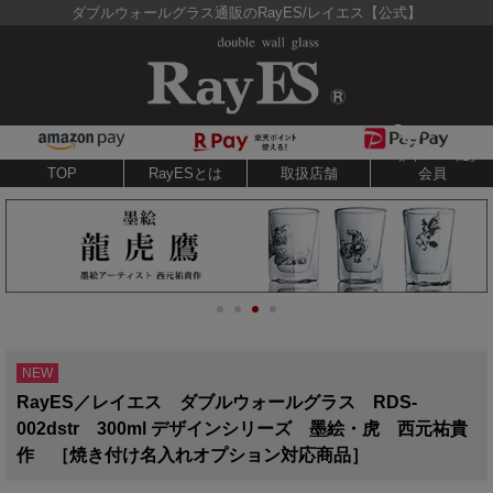
ダブルウォールグラス通販のRayES/レイエス【公式】
TOP
RayESとは
取扱店舗
会員
NEW
RayES／レイエス ダブルウォールグラス RDS-
002dstr 300ml デザインシリーズ 墨絵・虎 西元祐貴
作 ［焼き付け名入れオプション対応商品］