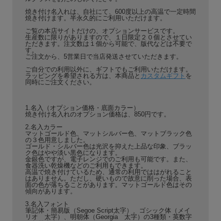
焼き付け名入れは、自社にて、600度以上の高温で一定時間
焼き付けます。半永久的にご利用いただけます。
ご覧の本店サイトだけの、オプションサービスです。
生産数に限りがありますので、１日限定２０個とさせてい
ただきます。注文数は１個から可能で、版代などは不要で
す。
ご注文から、5営業日で当店発送させていただきます。
ご自分での利用以外に、ギフトでもご利用いただけます。
ラッピングを希望される方は、本商品と
カスタムギフト
を
同時にご注文ください。
1.名入（オプション価格・底面カラー）
焼き付け名入れのオプション価格は、850円です。
2.名入カラー
マットゴールド色、マットシルバー色、マットブラック色
の３色用意しました。
ゴールド・シルバー色は光沢を抑えた上品な印象、ブラッ
ク色はやや淡い黒色になります。
金銀色ですが、電子レンジでのご利用も可能です。また、
食器洗い乾燥機などのご利用もできます。
高温で焼き付けているため、通常の利用でははがれること
はありません。ただし、硬いもので故意に削った場合、表
面の色が落ちることがあります。マットゴールド色はその
傾向があります。
3.名入フォント
筆記体・簡易版（Segoe Script太字）、ゴシック体（メイ
リオ 太字）、明朝体（Georgia 太字）の3種類・英数字