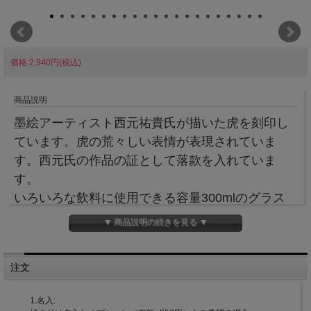
価格:2,940円(税込)
商品説明
墨絵アーティスト西元祐貴氏が描いた虎を刻印し
ています。虎の荒々しい表情が表現されていま
す。西元氏の作品の証として落款を入れていま
す。
いろいろな飲料に使用できる容量300mlのグラス
ですが、色のある飲料などいれると、虎の墨絵が
▼ 商品説明の続きを見る ▼
より際立ちます。
RayES／レイエス ダブルウォールグラス 直販
注文
サイト
1.名入: