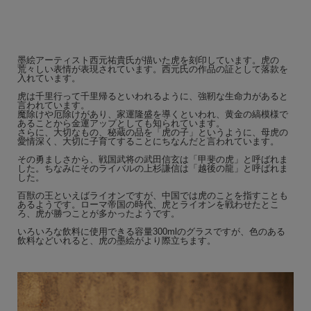
墨絵アーティスト西元祐貴氏が描いた虎を刻印しています。虎の
荒々しい表情が表現されています。西元氏の作品の証として落款を
入れています。
虎は千里行って千里帰るといわれるように、強靭な生命力があると
言われています。
魔除けや厄除けがあり、家運隆盛を導くといわれ、黄金の縞模様で
あることから金運アップとしても知られています。
さらに、大切なもの、秘蔵の品を「虎の子」というように、母虎の
愛情深く、大切に子育てすることにちなんだと言われています。
その勇ましさから、戦国武将の武田信玄は「甲斐の虎」と呼ばれま
した。ちなみにそのライバルの上杉謙信は「越後の龍」と呼ばれま
した。
百獣の王といえばライオンですが、中国では虎のことを指すことも
あるようです。ローマ帝国の時代、虎とライオンを戦わせたとこ
ろ、虎が勝つことが多かったようです。
いろいろな飲料に使用できる容量300mlのグラスですが、色のある
飲料などいれると、虎の墨絵がより際立ちます。