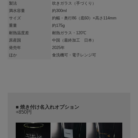
製法
吹きガラス（手づくり）
満水容量
約300ml
サイズ
約幅・奥行86（底60）×高さ114mm
重量
約175g
耐熱温度差
耐熱ガラス・120℃
原産国
中国
（最終加工 日本）
発売年
2025年
ほか
食洗機可・電子レンジ可
■
焼き付け名入れオプション
+850円