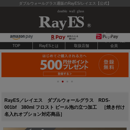
ダブルウォールグラス通販のRayES/レイエス【公式】
TOP
RayESとは
取扱店舗
会員
RayES／レイエス ダブルウォールグラス RDS-
001bf 380ml フロスト ビール泡の立つ加工 ［焼き付け
名入れオプション対応商品］