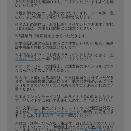
下記注意事項を確認のうえ、ご注文くださいますようお願
いいたします。
※焼き付けのため、文字が欠けたり、すれ、シール跡、色
むら、多少の黒こげ等が入る場合があります。
※名入れの制作は、お支払後とさせていただきます。前払
（銀行振込）の場合は納期にご注意ください。
※5営業日で当店発送させていただきます。
※本商品以外の商品も同時にご注文いただいた場合、発送
は本商品と同梱での発送となります。
※本商品をギフトでお考えでラッピングしたいときは、
カ
スタムギフト
と一緒に同時にご注文ください。
※オーダーメイドの性質上、ご注文後のキャンセルはでき
ませんので予めご了承ください。
※入力に不備がある場合は、注文は保留とさせていただき
ます。販売個数限定商品につき、他のお客様のためにキャ
ンセルさせていただくこともありますことあらかじめご了
承ください。
※本オプションサービスは、本サイトのみの対応となりま
す。他サイトでは対応できませんので、ご了承ください。
※11文字以上、他のフォント、レイアウトの変更は対応で
きません。
名入れイージーオーダー
でご希望にお応えでき
ることもありますので、一度ご確認ください。
※ロゴ・漢字・ひらがな・筆記体・2行以上などのオリジナ
ルデザインについて、30個以上のまとまった数があります
と、生産できることがありますので、
お問い合わせ
くださ