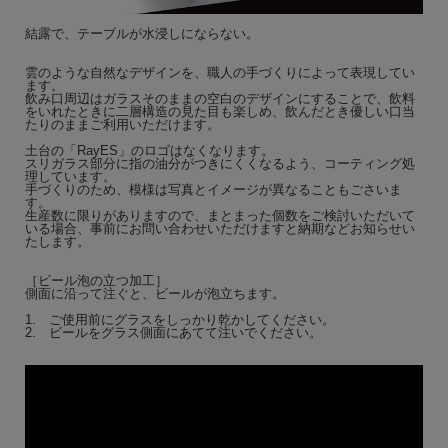
結露で、テーブルが水浸しにならない。
雲のような自然なデザインを、職人の手づくりによって表現してい
ます。
飲み口周辺はガラスそのままの空白のデザインにすることで、飲料
をいれたときに二層構造の見た目も楽しめ、飲んだとき優しい口当
たりのままご利用いただけます。
土台の「RayES」のロゴはなくなります。
スリガラス部分に指の油分がつきにくくなるよう、コーティング処
理しています。
手づくりのため、模様は写真とイメージが異なることもごさいま
す。
生産数に限りがありますので、まとまった個数をご検討いただいて
いる場合、事前にお問い合わせいただけますと納期などお知らせい
たします。
［ビール泡の立つ加工］
側面に沿って注ぐと、ビールが泡立ちます。
1. ご使用前にグラスをしっかり乾かしてください。
2. ビールをグラス側面にあてて注いでください。