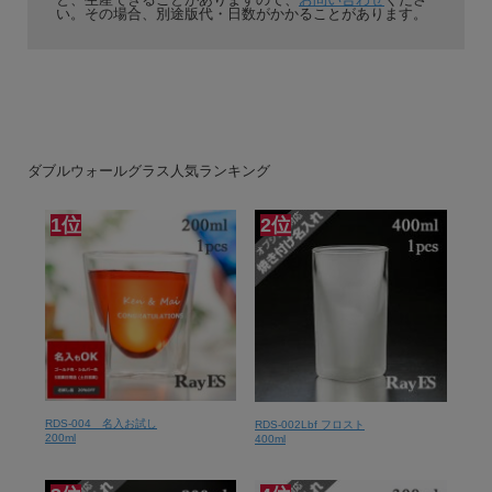
い。その場合、別途版代・日数がかかることがあります。
ダブルウォールグラス人気ランキング
1位
2位
RDS-004 名入お試し
RDS-002Lbf フロスト
200ml
400ml