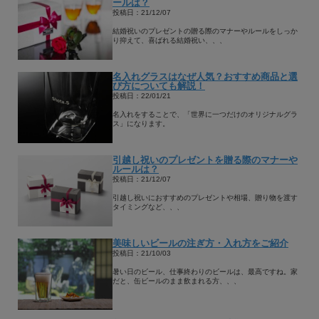
ールは？
投稿日：21/12/07
結婚祝いのプレゼントの贈る際のマナーやルールをしっか
り抑えて、喜ばれる結婚祝い、、、
名入れグラスはなぜ人気？おすすめ商品と選
び方についても解説！
投稿日：22/01/21
名入れをすることで、「世界に一つだけのオリジナルグラ
ス」になります。
引越し祝いのプレゼントを贈る際のマナーや
ルールは？
投稿日：21/12/07
引越し祝いにおすすめのプレゼントや相場、贈り物を渡す
タイミングなど、、、
美味しいビールの注ぎ方・入れ方をご紹介
投稿日：21/10/03
暑い日のビール、仕事終わりのビールは、最高ですね。家
だと、缶ビールのまま飲まれる方、、、