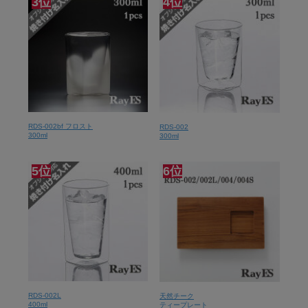
3位
4位
RDS-002bf フロスト
RDS-002
300ml
300ml
5位
6位
RDS-002L
天然チーク
400ml
ティープレート