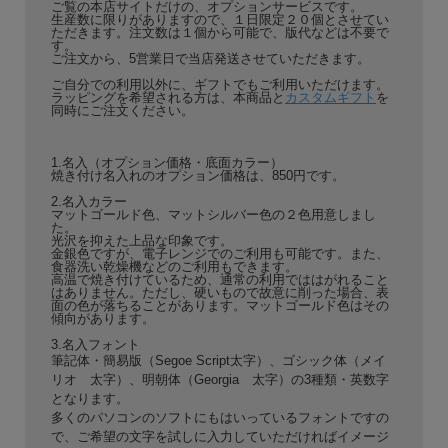
ご覧の本店サイトだけの、オプションサービスです。
生産数に限りがありますので、１日限定２０個とさせてい
ただきます。注文数は１個から可能で、版代などは不要で
す。
ご注文から、5営業日で当店発送させていただきます。
ご自分での利用以外に、ギフトでもご利用いただけます。
ラッピングを希望される方は、本商品と
カスタムギフト
を
同時にご注文ください。
1.名入（オプション価格・底面カラー）
焼き付け名入れのオプション価格は、850円です。
2.名入カラー
マットゴールド色、マットシルバー色の２色用意しまし
た。
光沢を抑えた上品な印象です。
金銀色ですが、電子レンジでのご利用も可能です。また、
食器洗い乾燥機などのご利用もできます。
高温で焼き付けているため、通常の利用でははがれること
はありません。ただし、硬いもので故意に削った場合、表
面の色が落ちることがあります。マットゴールド色はその
傾向があります。
3.名入フォント
筆記体・簡易版（Segoe Script太字）、ゴシック体（メイ
リオ 太字）、明朝体（Georgia 太字）の3種類・英数字
となります。
多くのパソコンのソフトにもはいっているフォントですの
で、ご希望の文字を試しに入力していただければイメージ