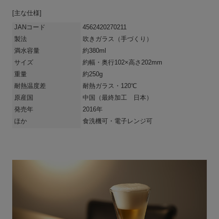
[主な仕様]
JANコード
4562420270211
製法
吹きガラス（手づくり）
満水容量
約380ml
サイズ
約幅・奥行102×高さ202mm
重量
約250g
耐熱温度差
耐熱ガラス・120℃
原産国
中国
（最終加工 日本）
発売年
2016年
ほか
食洗機可・電子レンジ可