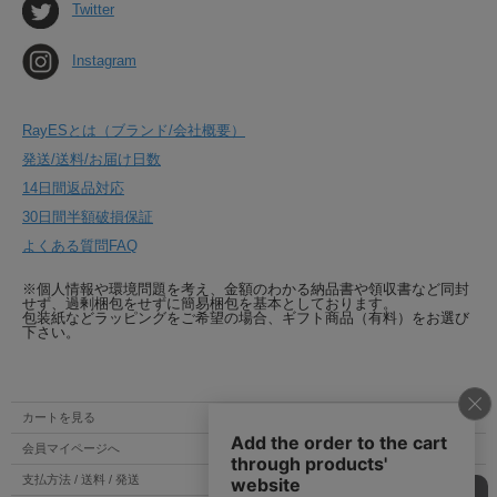
Twitter
Instagram
RayESとは（ブランド/会社概要）
発送/送料/お届け日数
14日間返品対応
30日間半額破損保証
よくある質問FAQ
※個人情報や環境問題を考え、金額のわかる納品書や領収書など同封
せず、過剰梱包をせずに簡易梱包を基本としております。
包装紙などラッピングをご希望の場合、ギフト商品（有料）をお選び
下さい。
カートを見る
会員マイページへ
支払方法 / 送料 / 発送