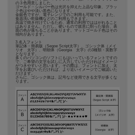
の３色用意しました。
ゴールド・シルバー色は光沢を抑えた上品な印象、ブラッ
ク色はやや淡い黒色になります。
金銀色ですが、電子レンジでのご利用も可能です。また、
食器洗い乾燥機などのご利用もできます。
高温で焼き付けているため、通常の利用でははがれること
はありません。ただし、硬いもので故意に削った場合、表
面の色が落ちることがあります。マットゴールド色はその
傾向があります。
3.名入フォント
筆記体・簡易版（Segoe Script太字）、ゴシック体（メイ
リオ 太字）、明朝体（Georgia 太字）の3種類・英数字
となります。
多くのパソコンのソフトにもはいっているフォントですの
で、ご希望の文字を試しに入力していただければイメージ
がつきやすいと思います。その際は、フォントに加え、太
字をお選びいただければ、より近いイメージでご確認いた
だけます。
さらに、ゴシック体は、記号など使用できる文字が多くな
ります。