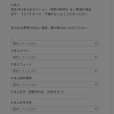
RayES／レイエス ダブルウォールグラス 直販
1.名入:
サイト
焼き付け名入れオプション（有料+850円）をご希望の場合、
以下、【 1-7 】すべて、不備のないようご入力ください。
名入れを希望されない場合、購入数のみご入力ください。
_
2.名入カラー:
3.名入フォント:
4.名入刻印場所:
5.名入文字（英数字のみ、10文字まで）:
6.名入文字注意: