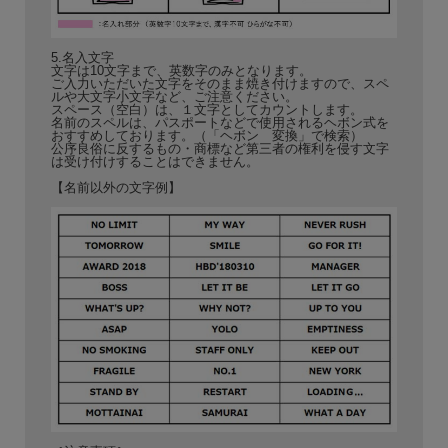
5.名入文字
文字は10文字まで、英数字のみとなります。
ご入力いただいた文字をそのまま焼き付けますので、スペ
ルや大文字小文字など、ご注意ください。
スペース（空白）は、１文字としてカウントします。
名前のスペルは、パスポートなどで使用されるヘボン式を
おすすめしております。（「ヘボン 変換」で検索）
公序良俗に反するもの・商標など第三者の権利を侵す文字
は受け付けすることはできません。
【名前以外の文字例】