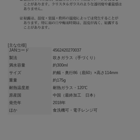
[主な仕様]
JANコード
4562420270037
製法
吹きガラス（手づくり）
満水容量
約300ml
サイズ
約幅・奥行86（底60）×高さ114mm
重量
約175g
耐熱温度差
耐熱ガラス・120℃
原産国
中国
（最終加工 日本）
発売年
2018年
ほか
食洗機可・電子レンジ可