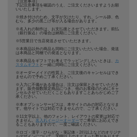
［注意事項］
下記注意事項を確認のうえ、ご注文くださいますようお願
いいたします。
※焼き付けのため、文字が欠けたり、すれ、シール跡、色
むら、多少の黒こげ等が入る場合があります。
※名入れの制作は、お支払後とさせていただきます。前払
（銀行振込）の場合は納期にご注意ください。
※5営業日で当店発送させていただきます。
※本商品以外の商品も同時にご注文いただいた場合、発送
は本商品と同梱での発送となります。
※本商品をギフトでお考えでラッピングしたいときは、
カ
スタムギフト
と一緒に同時にご注文ください。
※オーダーメイドの性質上、ご注文後のキャンセルはでき
ませんので予めご了承ください。
※入力に不備がある場合は、注文は保留とさせていただき
ます。販売個数限定商品につき、他のお客様のためにキャ
ンセルさせていただくこともありますことあらかじめご了
承ください。
※本オプションサービスは、本サイトのみの対応となりま
す。他サイトでは対応できませんので、ご了承ください。
※11文字以上、他のフォント、レイアウトの変更は対応で
きません。
名入れイージーオーダー
でご希望にお応えでき
ることもありますので、一度ご確認ください。
※ロゴ・漢字・ひらがな・筆記体・2行以上などのオリジナ
ルデザインについて、30個以上のまとまった数があります