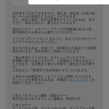
10文字まで入力できますので、個人名・会社名・お店の名
前・チームの名前など入れることができます。
また、好きな単語、好きな言葉をグラスに入れれば、見る
たびに、励まされたり、癒されたりされます。
色はゴールド・シルバー・ブラックの高級感のある３色。
刻印場所は９か所からお選びいただけます。
オリジナルTシャツをつくるように、あなただけのオリジナ
ルグラスをおたのしみください。
焼き付け名入れは、自社にて、600度以上の高温で一定時間
焼き付けます。半永久的にご利用いただけます。
ご覧の本店サイトだけの、オプションサービスです。
生産数に限りがありますので、１日限定２０個とさせてい
ただきます。注文数は１個から可能で、版代などは不要で
す。
ご注文から、5営業日で当店発送させていただきます。
ご自分での利用以外に、ギフトでもご利用いただけます。
ラッピングを希望される方は、本商品と
カスタムギフト
を
同時にご注文ください。
1.名入（オプション価格・底面カラー）
焼き付け名入れのオプション価格は、850円です。
2.名入カラー
マットゴールド色、マットシルバー色、マットブラック色