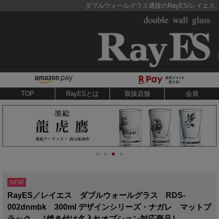
ダブルウォールグラス通販のRayES/レイエス
TOP
RayESとは
取扱店舗
会員
NEW
RayES／レイエス ダブルウォールグラス RDS-
002dnmbk 300ml デザインシリーズ・ナガレ マットブ
ラック ［焼き付け名入れオプション対応商品］