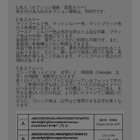
1.名入（オプション価格・底面カラー）
焼き付け名入れのオプション価格は、650円です。
2.名入カラー
マットゴールド色、マットシルバー色、マットブラック色
の３色用意しました。
ゴールド・シルバー色は光沢を抑えた上品な印象、ブラッ
ク色はやや淡い黒色になります。
金銀色ですが、電子レンジでのご利用も可能です。また、
食器洗い乾燥機などのご利用もできます。
高温で焼き付けているため、通常の利用でははがれること
はありません。ただし、硬いもので故意に削った場合、表
面の色が落ちることがあります。マットゴールド色はその
傾向があります。
3.名入フォント
ゴシック体（メイリオ 太字）と、明朝体（Georgia 太
字）の2種類・英数字となります。
多くのパソコンのソフトにもはいっているフォントですの
で、ご希望の文字を試しに入力していただければイメージ
がつきやすいと思います。その際は、フォントに加え、太
字をお選びいただければ、より近いイメージでご確認いた
だけます。
さらに、ゴシック体は、記号など使用できる文字が多くな
ります。