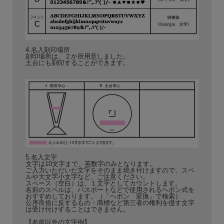
4.名入刻印場所
刻印場所は、２か所用意しました。
土台にも刻印することができます。
5.名入文字
文字は10文字まで、英数字のみとなります。
ご入力いただいた文字をそのまま焼き付けますので、スペ
ルや大文字小文字など、ご注意ください。
スペース（空白）は、１文字としてカウントします。
名前のスペルは、パスポートなどで使用されるヘボン式を
おすすめしております。（「ヘボン 変換」で検索）
公序良俗に反するもの・商標など第三者の権利を侵す文字
は受け付けすることはできません。
【名前以外の文字例】