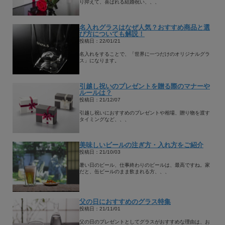
り抑えて、喜ばれる結婚祝い、、、
名入れグラスはなぜ人気？おすすめ商品と選
び方についても解説！
投稿日：22/01/21
名入れをすることで、「世界に一つだけのオリジナルグラ
ス」になります。
引越し祝いのプレゼントを贈る際のマナーや
ルールは？
投稿日：21/12/07
引越し祝いにおすすめのプレゼントや相場、贈り物を渡す
タイミングなど、、、
美味しいビールの注ぎ方・入れ方をご紹介
投稿日：21/10/03
暑い日のビール、仕事終わりのビールは、最高ですね。家
だと、缶ビールのまま飲まれる方、、、
父の日におすすめのグラス特集
投稿日：21/11/01
父の日のプレゼントとしてグラスがおすすめな理由は、お