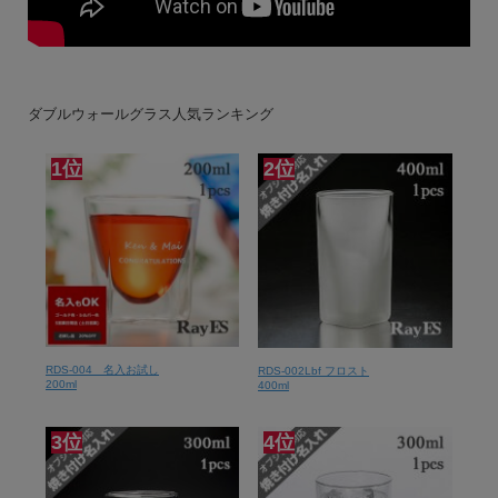
ダブルウォールグラス人気ランキング
1位
2位
RDS-004 名入お試し
RDS-002Lbf フロスト
200ml
400ml
3位
4位