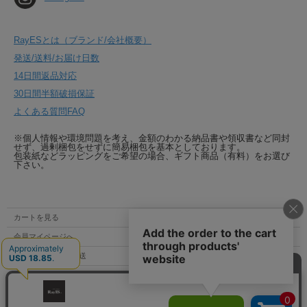
RayESとは（ブランド/会社概要）
発送/送料/お届け日数
14日間返品対応
30日間半額破損保証
よくある質問FAQ
※個人情報や環境問題を考え、金額のわかる納品書や領収書など同封
せず、過剰梱包をせずに簡易梱包を基本としております。
包装紙などラッピングをご希望の場合、ギフト商品（有料）をお選び
下さい。
カートを見る
会員マイページへ
支払方法 / 送料 / 発送
特定商取引法表示
個人情報の取扱い