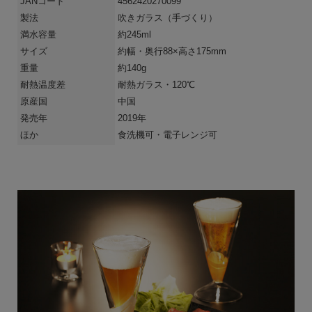
JANコード
4562420270099
製法
吹きガラス（手づくり）
満水容量
約245ml
サイズ
約幅・奥行88×高さ175mm
重量
約140g
耐熱温度差
耐熱ガラス・120℃
原産国
中国
発売年
2019年
ほか
食洗機可・電子レンジ可