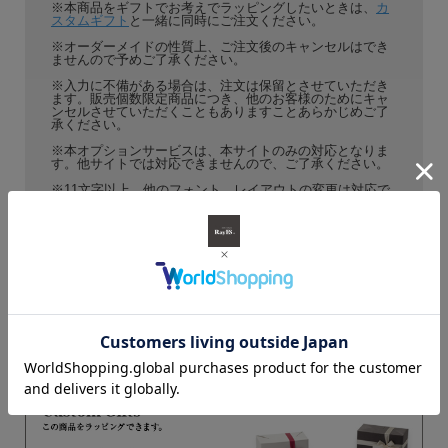
※本商品をギフトでお考えでラッピングしたいときは、
カ
スタムギフト
と一緒に同時にご注文ください。
※オーダーメイドの性質上、ご注文後のキャンセルはでき
ませんので予めご了承ください。
※入力に不備がある場合は、注文は保留とさせていただき
ます。販売個数限定商品につき、他のお客様のためにキャ
ンセルさせていただくこともありますことあらかじめご了
承ください。
※本オプションサービスは、本サイトのみの対応となりま
す。他サイトでは対応できませんので、ご了承ください。
※11文字以上、他のフォント、レイアウトの変更は対応で
きません。
名入れイージーオーダー
でご希望にお応えでき
ることもありますので、一度ご確認ください。
※ロゴ・漢字・ひらがな・筆記体・2行以上などのオリジナ
ルデザインについて、30個以上のまとまった数があります
と、生産できることがありますので、
お問い合わせ
くださ
い。その場合、別途版代・日数がかかることがあります。