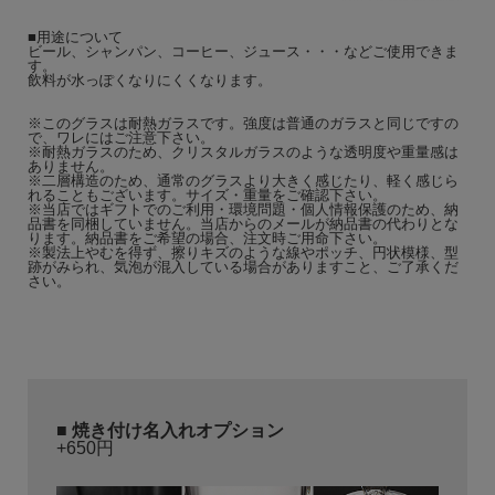
■用途について
ビール、シャンパン、コーヒー、ジュース・・・などご使用できま
す。
飲料が水っぽくなりにくくなります。
※このグラスは耐熱ガラスです。強度は普通のガラスと同じですの
で、ワレにはご注意下さい。
※耐熱ガラスのため、クリスタルガラスのような透明度や重量感は
ありません。
※二層構造のため、通常のグラスより大きく感じたり、軽く感じら
れることもございます。サイズ・重量をご確認下さい。
※当店ではギフトでのご利用・環境問題・個人情報保護のため、納
品書を同梱していません。当店からのメールが納品書の代わりとな
ります。納品書をご希望の場合、注文時ご用命下さい。
※製法上やむを得ず、擦りキズのような線やポッチ、円状模様、型
跡がみられ、気泡が混入している場合がありますこと、ご了承くだ
さい。
■
焼き付け名入れオプション
+650円