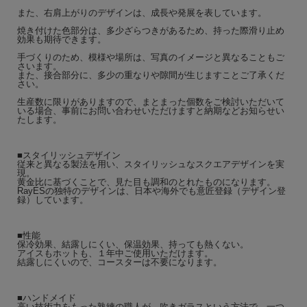
また、右肩上がりのデザインは、成長や発展を表しています。
焼き付けた色部分は、多少ざらつきがあるため、持った際滑り止め
効果も期待できます。
手づくりのため、模様や場所は、写真のイメージと異なることもご
さいます。
また、接合部分に、多少の重なりや隙間が生じますことご了承くだ
さい。
生産数に限りがありますので、まとまった個数をご検討いただいて
いる場合、事前にお問い合わせいただけますと納期などお知らせい
たします。
■スタイリッシュデザイン
従来と異なる製法を用い、スタイリッシュなスクエアデザインを実
現。
黄金比に基づくことで、見た目も調和のとれたものになります。
RayESの独特のデザインは、日本や海外でも意匠登録（デザイン登
録）しています。
■性能
保冷効果、結露しにくい、保温効果、持っても熱くない。
アイスもホットも、１年中ご使用いただけます。
結露しにくいので、コースターは不要になります。
■ハンドメイド
高い技術力をもった熟練の職人が、吹きガラスという方法で、一つ