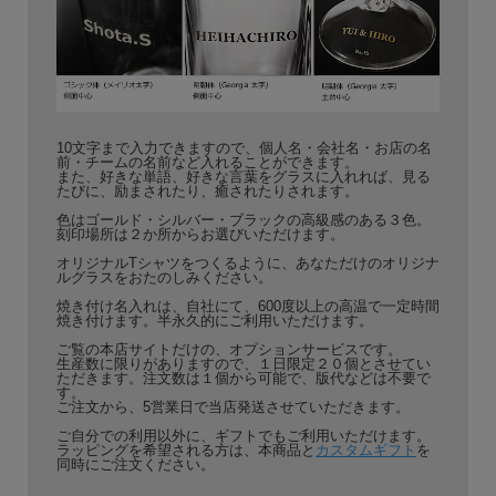
10文字まで入力できますので、個人名・会社名・お店の名
前・チームの名前など入れることができます。
また、好きな単語、好きな言葉をグラスに入れれば、見る
たびに、励まされたり、癒されたりされます。
色はゴールド・シルバー・ブラックの高級感のある３色。
刻印場所は２か所からお選びいただけます。
オリジナルTシャツをつくるように、あなただけのオリジナ
ルグラスをおたのしみください。
焼き付け名入れは、自社にて、600度以上の高温で一定時間
焼き付けます。半永久的にご利用いただけます。
ご覧の本店サイトだけの、オプションサービスです。
生産数に限りがありますので、１日限定２０個とさせてい
ただきます。注文数は１個から可能で、版代などは不要で
す。
ご注文から、5営業日で当店発送させていただきます。
ご自分での利用以外に、ギフトでもご利用いただけます。
ラッピングを希望される方は、本商品と
カスタムギフト
を
同時にご注文ください。