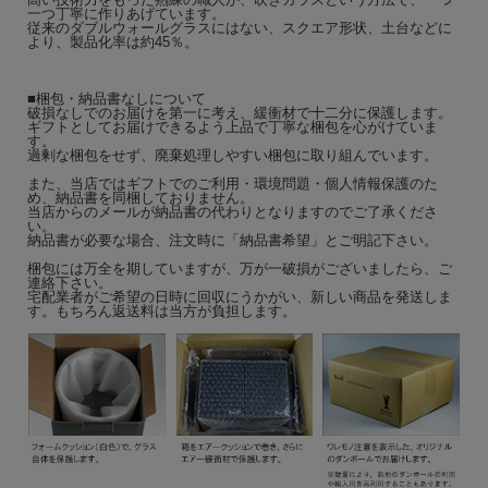
一つ丁寧に作りあげています。
従来のダブルウォールグラスにはない、スクエア形状、土台などに
より、製品化率は約45％。
■梱包・納品書なしについて
破損なしでのお届けを第一に考え、緩衝材で十二分に保護します。
ギフトとしてお届けできるよう上品で丁寧な梱包を心がけていま
す。
過剰な梱包をせず、廃棄処理しやすい梱包に取り組んでいます。
また、当店ではギフトでのご利用・環境問題・個人情報保護のた
め、納品書を同梱しておりません。
当店からのメールが納品書の代わりとなりますのでご了承くださ
い。
納品書が必要な場合、注文時に「納品書希望」とご明記下さい。
梱包には万全を期していますが、万が一破損がございましたら、ご
連絡下さい。
宅配業者がご希望の日時に回収にうかがい、新しい商品を発送しま
す。もちろん返送料は当方が負担します。