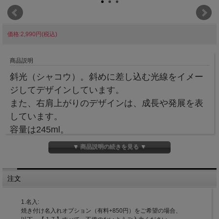
価格:2,990円(税込)
商品説明
斜光（シャコウ）。斜めに差し込む光線をイメー
ジしてデザインしています。
また、右肩上がりのデザインは、成長や発展を表
しています。
容量は245ml。
ビールグラス・シャンパングラスとしてのご利用
▼ 商品説明の続きを見る ▼
にどうぞ。
家飲みやホームパーティーなど、上質なひととき
注文
をお過ごしください。
また、ビールが好きな方へのワンランク上のプレ
1.名入:
ゼントとしてもおすすめです。
焼き付け名入れオプション（有料+850円）をご希望の場合、