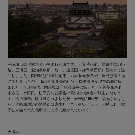
岡崎城は徳川家康公が生まれた城です。人質時代前と桶狭間の戦い
後、三河国（愛知県東部）統一。遠江国（静岡県西部）領有まで過
ごしました。岡崎城は15世紀前半。西郷頼嗣が築城。当時は別の地
にありましたが、1531年家康公の祖父・松平清康が現在の地に移し
ました。 江戸時代、岡崎城は「神君出生の城」として神聖視され、
本多氏、水野氏、松平氏など家格の高い譜代大名が城主となりま
す。明治時代に取り壊されましたが、天守は1959年に復元されまし
た。岡崎城周辺の繁華街は康生町（こうせいちょう）と呼ばれ、家
康公が生まれた場所として今に継がれています。
大樹寺