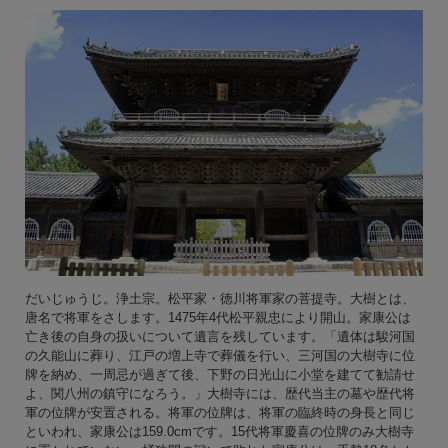
だいじゅうじ。浄土宗。松平家・徳川将軍家の菩提寺。大樹とは、
唐名で将軍をさします。1475年4代松平親忠により開山。家康公は
亡き後の自身の扱いについて遺言を残しています。「遺体は駿河国
の久能山に葬り、江戸の増上寺で葬儀を行い、三河国の大樹寺に位
牌を納め、一周忌が過ぎて後、下野の日光山に小堂を建てて勧請せ
よ、関八州の鎮守になろう。」大樹寺には、歴代当主の墓や歴代将
軍の位牌が安置される。将軍の位牌は、将軍の臨終時の身長と同じ
といわれ、家康公は159.0cmです。15代将軍慶喜の位牌のみ大樹寺