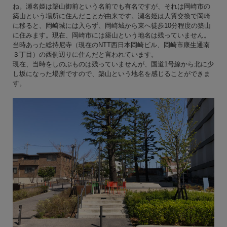
ね。瀬名姫は築山御前という名前でも有名ですが、それは岡崎市の
築山という場所に住んだことが由来です。瀬名姫は人質交換で岡崎
に移ると、岡崎城には入らず、岡崎城から東へ徒歩10分程度の築山
に住みます。現在、岡崎市には築山という地名は残っていません。
当時あった総持尼寺（現在のNTT西日本岡崎ビル、岡崎市康生通南
３丁目）の西側辺りに住んだと言われています。
現在、当時をしのぶものは残っていませんが、国道1号線から北に少
し坂になった場所ですので、築山という地名を感じることができま
す。