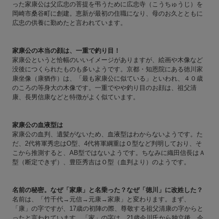
った家康公は父広忠の菩提を弔うために広忠寺（こうちゅうじ）を
岡崎市桑谷町に創建。恵新が最初の住職になり、母のお久とともに
広忠の供養に勤めたと言われています。
家康公の本当の顔は、一重で釣り目！
家康公というと恰幅のいいイメージがありますが、絵画や木像など
没後につくられたものも多いようです。京都・知恩院にある徳川家
康坐像（康猶作）は、「最も家康公に似ている」といわれ、４０歳
のころの等身大の木像です。一重でやや釣り目のお顔は、祖父清
康、長男信康などと特徴がよく似ています。
家康公の血液型は
家康公の血判、遺髪がないため、血液型はわからないようです。た
だ、2代将軍秀忠はO型、4代将軍綱重はＯ型など判明しており、そ
こから推測すると、AB型ではないようです。ちなみに織田信長はＡ
型（断定できず）、豊臣秀吉はＯ型（血判より）のようです。
名前の秘密。なぜ「家康」と名乗った？なぜ「徳川」に改姓した？
名前は、「竹千代→元信→元康→家康」と変わります。まず、
「康」の字ですが、17歳の初陣の際、尊敬する祖父清康の字からと
ったと言われています。「家」の字は、21歳今川氏から独立後、今