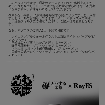
このグラスの生産は、通常のグラスより工程が2倍以上あるた
め、不良も発生し、1日に生産できる数量が限られます。不定期
になりますが、在庫をいれさせていただきます。
在庫がない場合、[入荷連絡を希望する]をクリックすると、入荷
するとメールでお知らせできます。メールアドレス入力間違
い、迷惑フォルダにご注意ください。ご購入は先着順となりま
す。
なお、本グラスのご購入は、下記で可能です。
・レイエスダブルウォールグラス本店直販サイト（パープル/ピ
ンク/ブルー）
・岡崎城みやげ店「おかざき屋」（パープル）
・静岡浅間神社 ギフトショップ（パープル）
・さとふる ふるさと納税岡崎市お礼品（パープル）
・岡崎市公式セレクトショップ「おかふる」（パープル&ピンク
のセット）