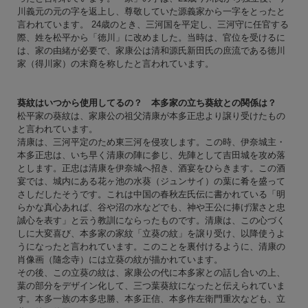
川義元の元の字を返上し、尊敬していた源義家から一字をとったと
言われています。 24歳のとき、三河国を平定し、三河守に任官する
際、姓を松平から「徳川」に改めました。当時は、官位を受けるに
は、家の由緒が必要で、家康公は清和源氏新田氏の庶流である徳川
家（得川家）の末裔を称したと言われています。
葵紋はいつから使用してるの？ 本多家の立ち葵紋との関係は？
松平家の葵紋は、家康公の祖父清康が本多正忠より譲り受けたもの
と言われています。
清康は、三河平定のため東三河を侵攻します。この時、伊奈城主・
本多正忠は、いち早く清康の陣に参じ、先陣として吉田城を攻め落
とします。正忠は清康を伊奈城へ招き、酒宴をひらきます。この酒
宴では、城内にある花ヶ池の水葵（ジュンサイ）の葉に肴を盛って
さしだしたそうです。これは中国の春秋左氏伝に書かれている「明
らかな真心あれば、谷や沼の水などでも、神や王公に捧げ潔さと忠
誠心を表す」と云う教訓にならったものです。清康は、この心づく
しに大変喜び、本多家の家紋「立葵の紋」を譲り受け、以降使うよ
うになったと言われています。このことを裏付けるように、清康の
肖像画（隨念寺）には立葵の紋が描かれています。
その後、この立葵の紋は、家康公の代に本多家との話し合いの上、
葉の部分をデザイン化して、三つ葉葵紋になったと伝えられていま
す。本多一族の本多忠勝、本多正信、本多作左衛門重次なども、立