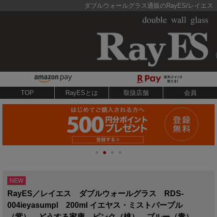
ダブルウォールグラス通販のRayES/レイエス
TOP
RayESとは
取扱店舗
会員
NEW
RayES／レイエス ダブルウォールグラス RDS-
004ieyasumpl 200ml イエヤス・ミストパープル
（紫） どうする家康 ピンク（桃） ブルー（青）