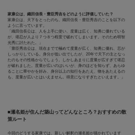
家康公は、織田信長・豊臣秀吉をどのように評価していた？
家康公は、天下をとったのち、織田信長・豊臣秀吉のことを以下の
ように言っています。
「織田信長公は、人を上手に使い、度量は広く、知勇に優れている
が、堪忍が人より７つ８つ程度で破れてしまいます。そのため明智
光秀に討たれた。」
「豊臣秀吉公は、現在までで極めて度量が広く、知勇に優れ、芯が
しっかりしている。身分が低い出でしたが、20年で天下の主となっ
たのもその性格からでしょう。しかしあまりに度量が広すぎて堪忍
が破れました。度量が広いのはいいが、身のほどを知らず、あらゆ
ることに華やかを好み、身分以上の知行をあたえ、物をあたえるの
も、度量が広いとはいえません。得意になりすぎたといえます。」
■瀬名姫が住んだ築山ってどんなところ？おすすめの散
策ルート
今回のどうする家康では、新しい解釈の瀬名姫が描かれています