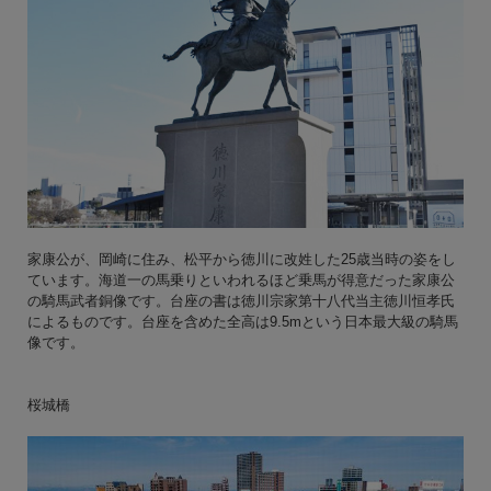
家康公が、岡崎に住み、松平から徳川に改姓した25歳当時の姿をし
ています。海道一の馬乗りといわれるほど乗馬が得意だった家康公
の騎馬武者銅像です。台座の書は徳川宗家第十八代当主徳川恒孝氏
によるものです。台座を含めた全高は9.5mという日本最大級の騎馬
像です。
桜城橋