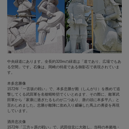
中央緑道にあります。全長約320mの緑道は「道であり、広場でもあ
る空間」です。石像は、岡崎の特産である御影石で表現されていま
す。
本多忠勝像
1572年「一言坂の戦い」で、本多忠勝が殿（しんがり）を務めて追
撃してくる武田軍を名槍蜻蛉切でくいとめます、その際に、敵軍武
田軍から「家康に過ぎたるものが二つあり、唐の頭に本多平八」と
言わしめました。忠勝が敵陣に攻め入り威嚇した馬上の勇姿を再現
しています。
酒井忠次像
1572年「三方ヶ原の戦い」で、武田信玄に大敗し、当時の本拠地・