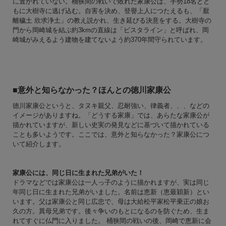
に置かれていない。桶狭間の戦いで敗れた家康公は、手勢18名とと
もに大樹寺に逃げ込む。自害を決め、登譽上人につたえるも、「厭
離穢土 欣求浄土」の教え説かれ、生き延びる決意をする。大樹寺の
門から岡崎城を結ぶ約3kmの直線は「ビスタライン」と呼ばれ、岡
崎城がみえるよう建物を建てないよう約370年間守られています。
■意外と知らなかった？ほんとの徳川家康公
徳川家康公というと、タヌキ親父、忍耐強い、律義者、、、などの
イメージがありますね。「どうする家康」では、あらたな家康公が
描かれていますが、新しい史実の発見などに基づいて描かれている
ことも多いようです。ここでは、意外と知らなかった？家康公につ
いて紹介します。
家康公には、同じ日に生まれた兄弟がいた！
ドラマなどでは家康公は一人っ子のように描かれますが、実は同じ
年同じ日に生まれた兄弟がいました。名前は恵新（恵最穎新）とい
います。父は家康公と同じ広忠で、母は大給松平家松平乗正の娘お
久の方。異母兄弟です。後々争いのもとになるのを防ぐため、生ま
れてすぐに仏門に入りました。 桶狭間の戦いの後、岡崎で恵新に会