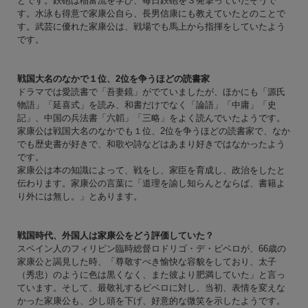
とです。鉄砲は稲富流を学び、毎日鉄砲を３発撃っていたそうで
す。水泳も得意で家康公自ら、長男信康にも教えていたとのことで
す。武芸に優れた家康公は、戦場でも馬上から指揮をしていたよう
です。
戦国大名のなかで１位、2位を争うほどの読書家
ドラマでは愛読書で「吾妻鏡」がでていましたが、ほかにも「源氏
物語」「延喜式」を読み、和書だけでなく「論語」「中庸」「史
記」、中国の兵法書「六韜」「三略」をよく読んでいたようです。
家康公は戦国大名のなかでも１位、2位を争うほどの読書家で、なか
でも歴史書が好きで、和歌や詩などはあまり好きではなかったよう
です。
家康公は本の知識によって、戦をし、家臣を育成し、政治をしたと
伝わります。家康公の言葉に「道理を諭し知らんとならば、書籍よ
り外には無し。」とあります。
戦国時代、外国人は家康公をどう評価していた？
スペイン人のフィリピン臨時総督ロドリゴ・デ・ビベロが、66歳の
家康公と謁見した時、「尊敬すべき愉快な容貌をしており、太子
（秀忠）のように色は黒くなく、また彼より肥満していた」と言っ
ています。そして、最敬礼するビベロに対し、当初、表情を変えな
かった家康公も、少し頭を下げ、好意的な微笑を示したようです。