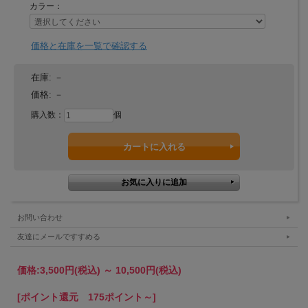
本商品は、1月8日（日）岡崎市で行われた大河ド
カラー：
ラマ「どうする家康」東海プレミアリレーin岡崎
（パブリックビューイング）にて、岡崎市のお土
価格と在庫を一覧で確認する
産として、 松本潤さん、有村架純さん、山田裕貴
さん、杉野遥亮さん、大森南朋さん、キャイ～
在庫:
－
価格:
－
ン・天野ひろゆきさん(MC 岡崎市出身)の6名にプ
レゼントされました。
購入数：
個
お問い合わせ
友達にメールですすめる
価格:
3,500円
(税込)
～
10,500円
(税込)
[ポイント還元 175ポイント～]