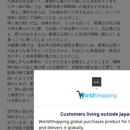
た鳥居元忠を怒って、縁側から庭にけり落したと言われています。
三方ヶ原の戦いでは、織田信長が岡崎城への退去をすすめるも、
「我もし濱松を去らば、刀を踏み折りて武士を止むべし」といって
信長に反抗して浜松にとどまったとのこと。
関ヶ原の戦いでは、自軍の兵が、うっかり誤って、家康公の目の前
で馬を乗りかけた際、刀を抜いて兵を斬りつけたそう。兵は逃げる
も、怒りのおさまらない家康公は側にいた近習の指物（旗など）を
真っ二つに斬ってしまったとのこと。
大阪夏の陣では、攻め手の諸将が損害を重ねたため、家康公は怒り
のあまりな長刀をとって立ち上がり、そばにいた鳥居忠政（鳥居元
忠の子）と永井直勝が逃げ出したとのこと。
切腹しがちな家康公、ピンチになると切腹をしようとします。桶狭
間の戦いのあと逃げ帰った大樹寺で、本能寺の変を知って堺で、大
阪夏の陣で真田幸村に攻め込まれて。切腹癖は若い時から晩年まで
続いたようです。
戦のときの、家康公は味方がピンチになると指を噛む癖があるよう
で、関ヶ原の戦いでも指を噛んでいたようです。愛用の軍配も噛ん
だ歯形でいっぱいだったとのこと。激高すると馬の鞍を拳で殴りつ
ける癖もあり、拳が血だらけになったと言われています。
保守的と思われがちの家康公ですが、好奇心が旺盛のようです。当
時めずらしいスペインの洋時計、砂時計、日時計を所有したといわ
れています。また、日本へもたらされたばかりの眼鏡を愛用し、日
本で初めて鉛筆を使ったのも家康公です。