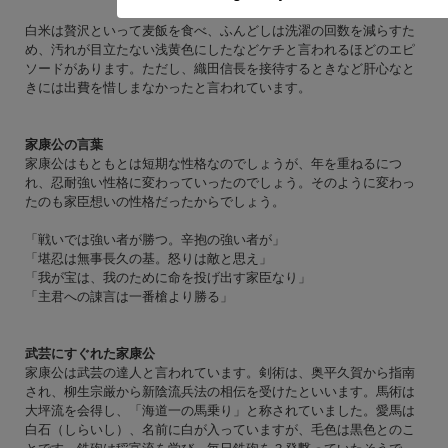
白米は贅沢といって麦飯を食べ、ふんどしは洗濯の回数を減らすた
め、汚れが目立たない浅黄色にしたなどケチと言われるほどのエピ
ソードがあります。ただし、織田信長を接待するときなど肝心なと
きには出費を惜しまなかったと言われています。
家康公の言葉
家康公はもともとは短期な性格なのでしょうが、年を重ねるにつ
れ、忍耐強い性格に変わっていったのでしょう。そのように変わっ
たのも家臣想いの性格だったからでしょう。
「戦いでは強い者が勝つ。辛抱の強い者が」
「堪忍は無事長久の基。怒りは敵と思え」
「我が宝は、我のために命を投げ出す家臣なり」
「主君への諌言は一番槍より勝る」
武芸にすぐれた家康公
家康公は武芸の達人と言われています。剣術は、奥平久賀から指南
され、柳生宗厳から新陰流兵法の相伝を受けたといいます。馬術は
大坪流を会得し、「海道一の馬乗り」と称されていました。愛馬は
白石（しらいし）、名前に白が入っていますが、毛色は黒色とのこ