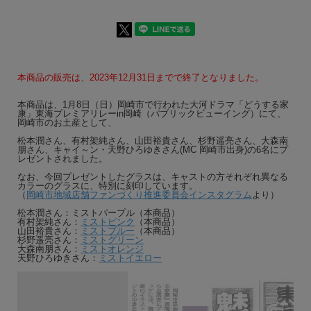
本商品の販売は、2023年12月31日までで終了となりました。
本商品は、1月8日（日）岡崎市で行われた大河ドラマ「どうする家
康」東海プレミアリレーin岡崎（パブリックビューイング）にて、
岡崎市のお土産として、
松本潤さん、有村架純さん、山田裕貴さん、杉野遥亮さん、大森南
朋さん、キャイ～ン・天野ひろゆきさん(MC 岡崎市出身)の6名にプ
レゼントされました。
なお、今回プレゼントしたグラスは、キャストの方それぞれ異なる
カラーのグラスに、特別に刻印しています。
（
岡崎市地域店舗ファンづくり推進委員会インスタグラム
より）
松本潤さん：ミストパープル（本商品）
有村架純さん：
ミストピンク
（本商品）
山田裕貴さん：
ミストブルー
（本商品）
杉野遥亮さん：
ミストグリーン
大森南朋さん：
ミストオレンジ
天野ひろゆきさん：
ミストイエロー