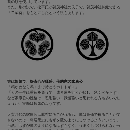
葵の紋を使用しています。
また、別の説で、松平氏が賀茂神社の氏子で、賀茂神社神紋である
「二葉葵」をもとにしたという説もあります。
実は短気で、好奇心が旺盛、倹約家の家康公
「鳴かぬなら鳴くまで待とうホトトギス」
「人の一生は重荷を負うて 遠き道を行くが如し 急ぐべからず」
など家康公の性格は、忍耐強い、我慢強いと思われる方も多いでし
ょうが、実際は短気のようです。
人質時代の家康公は鷹狩にあこがれるも、鷹は高価で得ることがで
きないので、鳥居元忠にもずを鷹のようにしつけるよういいます。
当然、もずが鷹のようになるはずもなく、うまくしつけられなかっ