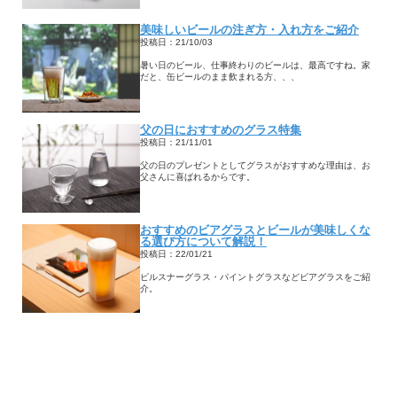
美味しいビールの注ぎ方・入れ方をご紹介
投稿日：21/10/03
暑い日のビール、仕事終わりのビールは、最高ですね。家
だと、缶ビールのまま飲まれる方、、、
父の日におすすめのグラス特集
投稿日：21/11/01
父の日のプレゼントとしてグラスがおすすめな理由は、お
父さんに喜ばれるからです。
おすすめのビアグラスとビールが美味しくな
る選び方について解説！
投稿日：22/01/21
ピルスナーグラス・パイントグラスなどビアグラスをご紹
介。