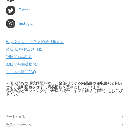
Twitter
Instagram
RayESとは（ブランド/会社概要）
発送/送料/お届け日数
14日間返品対応
30日間半額破損保証
よくある質問FAQ
※個人情報や環境問題を考え、金額のわかる納品書や領収書など同封
せず、過剰梱包をせずに簡易梱包を基本としております。
包装紙などラッピングをご希望の場合、ギフト商品（有料）をお選び
下さい。
カートを見る
会員マイページへ