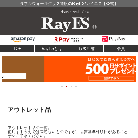
ダブルウォールグラス通販のRayES/レイエス【公式】
TOP
RayESとは
取扱店舗
会員
アウトレット品
アウトレット品の一覧。
使用するうえでは問題ないものですが、品質基準外項目があること
予めご了承ください。