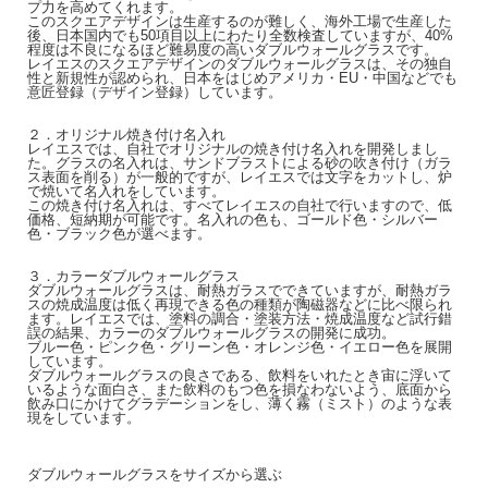
プ力を高めてくれます。
このスクエアデザインは生産するのが難しく、海外工場で生産した
後、日本国内でも50項目以上にわたり全数検査していますが、40%
程度は不良になるほど難易度の高いダブルウォールグラスです。
レイエスのスクエアデザインのダブルウォールグラスは、その独自
性と新規性が認められ、日本をはじめアメリカ・EU・中国などでも
意匠登録（デザイン登録）しています。
２．オリジナル焼き付け名入れ
レイエスでは、自社でオリジナルの焼き付け名入れを開発しまし
た。グラスの名入れは、サンドブラストによる砂の吹き付け（ガラ
ス表面を削る）が一般的ですが、レイエスでは文字をカットし、炉
で焼いて名入れをしています。
この焼き付け名入れは、すべてレイエスの自社で行いますので、低
価格、短納期が可能です。名入れの色も、ゴールド色・シルバー
色・ブラック色が選べます。
３．カラーダブルウォールグラス
ダブルウォールグラスは、耐熱ガラスでできていますが、耐熱ガラ
スの焼成温度は低く再現できる色の種類が陶磁器などに比べ限られ
ます。レイエスでは、塗料の調合・塗装方法・焼成温度など試行錯
誤の結果、カラーのダブルウォールグラスの開発に成功。
ブルー色・ピンク色・グリーン色・オレンジ色・イエロー色を展開
しています。
ダブルウォールグラスの良さである、飲料をいれたとき宙に浮いて
いるような面白さ、また飲料のもつ色を損なわないよう、底面から
飲み口にかけてグラデーションをし、薄く霧（ミスト）のような表
現をしています。
ダブルウォールグラスをサイズから選ぶ