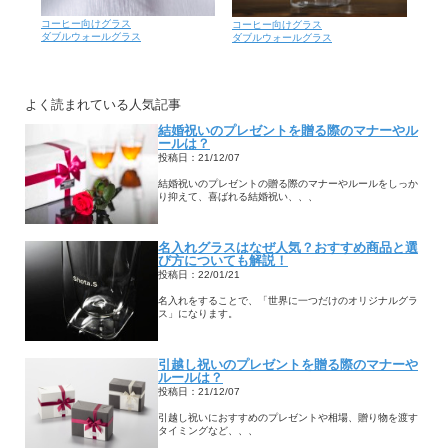
コーヒー向けグラス
コーヒー向けグラス
ダブルウォールグラス
ダブルウォールグラス
よく読まれている人気記事
結婚祝いのプレゼントを贈る際のマナーやル
ールは？
投稿日：21/12/07
結婚祝いのプレゼントの贈る際のマナーやルールをしっか
り抑えて、喜ばれる結婚祝い、、、
名入れグラスはなぜ人気？おすすめ商品と選
び方についても解説！
投稿日：22/01/21
名入れをすることで、「世界に一つだけのオリジナルグラ
ス」になります。
引越し祝いのプレゼントを贈る際のマナーや
ルールは？
投稿日：21/12/07
引越し祝いにおすすめのプレゼントや相場、贈り物を渡す
タイミングなど、、、