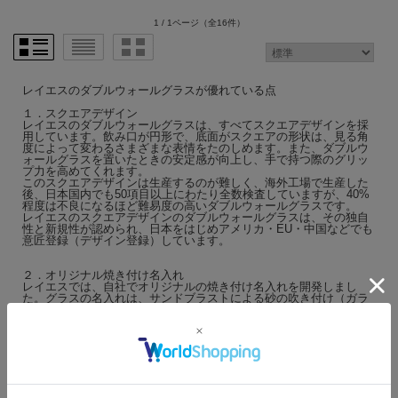
1 / 1ページ
（全16件）
レイエスのダブルウォールグラスが優れている点
１．スクエアデザイン
レイエスのダブルウォールグラスは、すべてスクエアデザインを採
用しています。飲み口が円形で、底面がスクエアの形状は、見る角
度によって変わるさまざまな表情をたのしめます。また、ダブルウ
ォールグラスを置いたときの安定感が向上し、手で持つ際のグリッ
プ力を高めてくれます。
このスクエアデザインは生産するのが難しく、海外工場で生産した
後、日本国内でも50項目以上にわたり全数検査していますが、40%
程度は不良になるほど難易度の高いダブルウォールグラスです。
レイエスのスクエアデザインのダブルウォールグラスは、その独自
性と新規性が認められ、日本をはじめアメリカ・EU・中国などでも
意匠登録（デザイン登録）しています。
２．オリジナル焼き付け名入れ
レイエスでは、自社でオリジナルの焼き付け名入れを開発しまし
た。グラスの名入れは、サンドブラストによる砂の吹き付け（ガラ
ス表面を削る）が一般的ですが、レイエスでは文字をカットし、炉
で焼いて名入れをしています。
この焼き付け名入れは、すべてレイエスの自社で行いますので、低
価格、短納期が可能です。名入れの色も、ゴールド色・シルバー
色・ブラック色が選べます。
３．カラーダブルウォールグラス