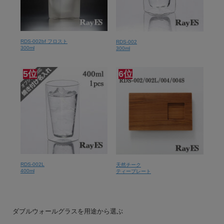
RDS-002bf フロスト
RDS-002
300ml
300ml
5位
6位
RDS-002L
天然チーク
400ml
ティープレート
ダブルウォールグラスを用途から選ぶ