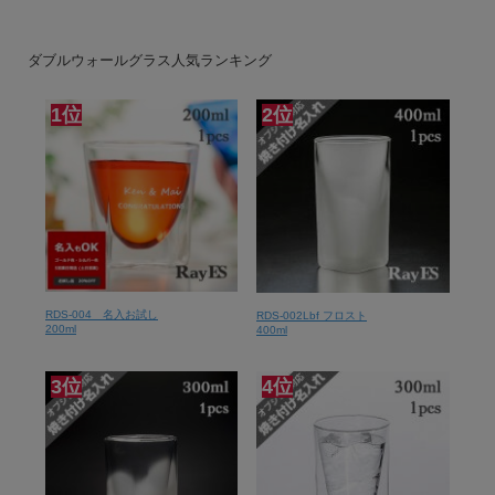
ダブルウォールグラス人気ランキング
1位
2位
RDS-004 名入お試し
RDS-002Lbf フロスト
200ml
400ml
3位
4位