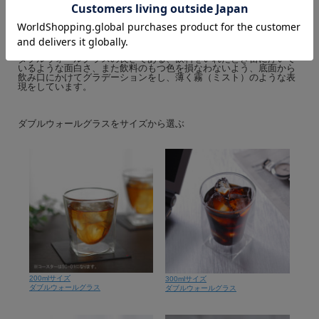
ダブルウォールグラスは、耐熱ガラスでできていますが、耐熱ガラ
スの焼成温度は低く再現できる色の種類が陶磁器などに比べ限られ
ます。レイエスでは、塗料の調合・塗装方法・焼成温度など試行錯
誤の結果、カラーのダブルウォールグラスの開発に成功。
ブルー色・ピンク色・グリーン色・オレンジ色・イエロー色を展開
しています。
ダブルウォールグラスの良さである、飲料をいれたとき宙に浮いて
いるような面白さ、また飲料のもつ色を損なわないよう、底面から
飲み口にかけてグラデーションをし、薄く霧（ミスト）のような表
現をしています。
ダブルウォールグラスをサイズから選ぶ
200mlサイズ
300mlサイズ
ダブルウォールグラス
ダブルウォールグラス