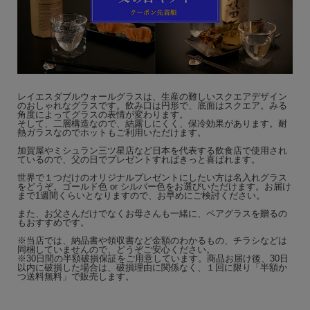
レイエスダブルウォールグラスは、生産の難しいスクエアデザイン
のおしゃれなグラスです。飲み口は円形で、底面はスクエア。みる
角度によってグラスの表情が変わります。
そして、二層構造なので、結露しにくく、保冷効果があります。耐
熱ガラスなのでホットもご利用いただけます。
加賀屋やミシュラン三ツ星店など日本を代表する飲食店で使用され
ているので、父の日でプレゼントすればきっと喜ばれます。
世界で１つだけのオリジナルプレゼントにしたい方は名入れグラス
をどうぞ。ゴールド色 or シルバー色をお選びいただけます。お届け
まで1週間くらいとなりますので、お早めにご検討ください。
また、お父さんだけでなくお母さんも一緒に、ペアグラスを贈るの
もおすすめです。
※当店では、納品書や領収書など金額のわかるもの、チラシなどは
同梱していませんので、どうぞご安心ください。
※30日間の半額破損保証をご用意しています。商品お届け後、30日
以内に破損した場合は、破損理由に関係なく、１回に限り「半額か
つ送料無料」で販売します。