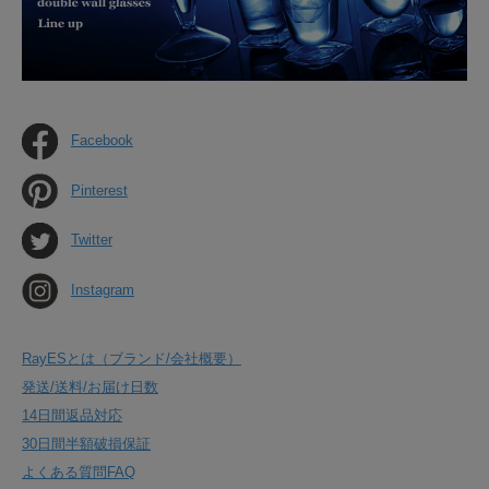
Facebook
Pinterest
Twitter
Instagram
RayESとは（ブランド/会社概要）
発送/送料/お届け日数
14日間返品対応
30日間半額破損保証
よくある質問FAQ