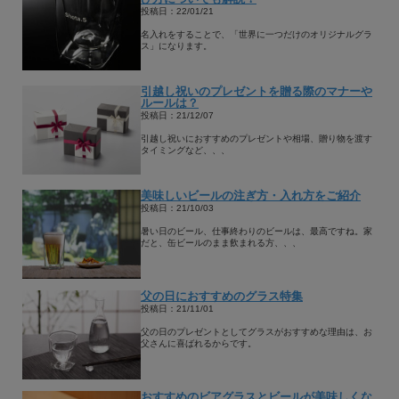
投稿日：22/01/21
名入れをすることで、「世界に一つだけのオリジナルグラ
ス」になります。
引越し祝いのプレゼントを贈る際のマナーや
ルールは？
投稿日：21/12/07
引越し祝いにおすすめのプレゼントや相場、贈り物を渡す
タイミングなど、、、
美味しいビールの注ぎ方・入れ方をご紹介
投稿日：21/10/03
暑い日のビール、仕事終わりのビールは、最高ですね。家
だと、缶ビールのまま飲まれる方、、、
父の日におすすめのグラス特集
投稿日：21/11/01
父の日のプレゼントとしてグラスがおすすめな理由は、お
父さんに喜ばれるからです。
おすすめのビアグラスとビールが美味しくな