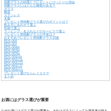
焼酎グラスの特徴とプレゼントにぴったりな理由
焼酎グラスにはどんな種類がある？
ガラス
陶器
ステンレス
木製
プレゼント用焼酎グラス選びのポイントは？
飲み方にあわせて選ぶ
性能で選ぶ
ラッピング・名入れなどのサービスで選ぶ
プレゼント用焼酎グラスの予算は？
おすすめプレゼント用焼酎グラス10選
RDS-004
RDS-002
RDS-004bf
RDS-002bf
RDS-002bs
RDS-004mbl
RDS-004mpk
RDS-004mgn
RDS-004mor
RDS-004mye
プレゼント選びならレイエスで
まとめ
お酒にはグラス選びが重要
なぜお酒にはグラス選びが重要か。それはグラスによってお酒本来の味を