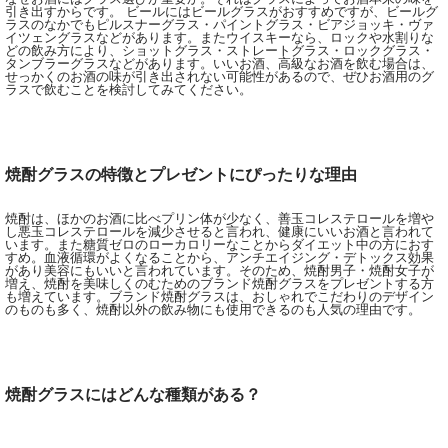
引き出すからです。 ビールにはビールグラスがおすすめですが、ビールグ
ラスのなかでもピルスナーグラス・パイントグラス・ビアジョッキ・ヴァ
イツェングラスなどがあります。またウイスキーなら、ロックや水割りな
どの飲み方により、ショットグラス・ストレートグラス・ロックグラス・
タンブラーグラスなどがあります。いいお酒、高級なお酒を飲む場合は、
せっかくのお酒の味が引き出されない可能性があるので、ぜひお酒用のグ
ラスで飲むことを検討してみてください。
焼酎グラスの特徴とプレゼントにぴったりな理由
焼酎は、ほかのお酒に比べプリン体が少なく、善玉コレステロールを増や
し悪玉コレステロールを減少させると言われ、健康にいいお酒と言われて
います。また糖質ゼロのローカロリーなことからダイエット中の方におす
すめ。血液循環がよくなることから、アンチエイジング・デトックス効果
があり美容にもいいと言われています。そのため、焼酎男子・焼酎女子が
増え、焼酎を美味しくのむためのブランド焼酎グラスをプレゼントする方
も増えています。ブランド焼酎グラスは、おしゃれでこだわりのデザイン
のものも多く、焼酎以外の飲み物にも使用できるのも人気の理由です。
焼酎グラスにはどんな種類がある？