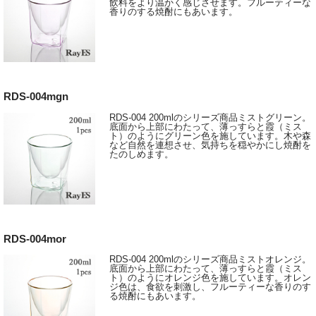
飲料をより温かく感じさせます。フルーティーな
香りのする焼酎にもあいます。
RDS-004mgn
RDS-004 200mlのシリーズ商品ミストグリーン。
底面から上部にわたって、薄っすらと霞（ミス
ト）のようにグリーン色を施しています。木や森
など自然を連想させ、気持ちを穏やかにし焼酎を
たのしめます。
RDS-004mor
RDS-004 200mlのシリーズ商品ミストオレンジ。
底面から上部にわたって、薄っすらと霞（ミス
ト）のようにオレンジ色を施しています。オレン
ジ色は、食欲を刺激し、フルーティーな香りのす
る焼酎にもあいます。