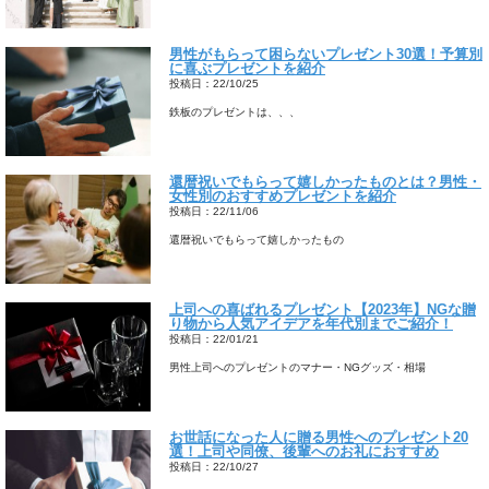
男性がもらって困らないプレゼント30選！予算別
に喜ぶプレゼントを紹介
投稿日：22/10/25
鉄板のプレゼントは、、、
還暦祝いでもらって嬉しかったものとは？男性・
女性別のおすすめプレゼントを紹介
投稿日：22/11/06
還暦祝いでもらって嬉しかったもの
上司への喜ばれるプレゼント【2023年】NGな贈
り物から人気アイデアを年代別までご紹介！
投稿日：22/01/21
男性上司へのプレゼントのマナー・NGグッズ・相場
お世話になった人に贈る男性へのプレゼント20
選！上司や同僚、後輩へのお礼におすすめ
投稿日：22/10/27