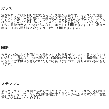
ガラス
焼酎をロックや水割りで飲むならガラス製が定番です。ガラスは陶器製・
ステンレス製・木製と違い、中身が見えることが大きな特徴です。氷をい
れたらより冷たく感じることでしょう。また飲み口がやさしいのもいいで
すね。耐熱ガラスでできたものなら、ホットも利用できますので、夏は水
割り、冬はお湯割りというように1年中利用できますよ。
陶器
ガラスの次によく利用される素材として陶器製があります。日本ならでは
の焼酎に、日本ならではの素焼きの陶器は相性がいいです。陶器製のもの
のなかには手触りがざらついたものがありますので、持ちやすいものもあ
ります。
ステンレス
最近ではステンレス製のものも増えてきました。ステンレスのよさは割れ
ないこと。そして、なかには断熱性にすぐれたものもありますので、性能
重視の方にはおすすめです。