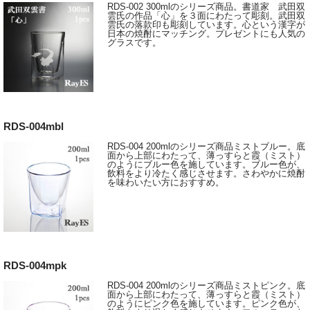
RDS-002 300mlのシリーズ商品。書道家 武田双
雲氏の作品「心」を３面にわたって彫刻。武田双
雲氏の落款印も彫刻しています。心という漢字が
日本の焼酎にマッチング。プレゼントにも人気の
グラスです。
RDS-004mbl
RDS-004 200mlのシリーズ商品ミストブルー。底
面から上部にわたって、薄っすらと霞（ミスト）
のようにブルー色を施しています。ブルー色が、
飲料をより冷たく感じさせます。さわやかに焼酎
を味わいたい方におすすめ。
RDS-004mpk
RDS-004 200mlのシリーズ商品ミストピンク。底
面から上部にわたって、薄っすらと霞（ミスト）
のようにピンク色を施しています。ピンク色が、