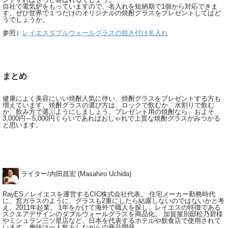
自社で電気炉をもっていますので、名入れを短納期で1個から対応できま
す。ぜひ世界で１つだけのオリジナルの焼酎グラスをプレゼントしてはど
うでしょうか。
参照）
レイエスダブルウォールグラスの焼き付け名入れ
まとめ
健康によく美容にいい焼酎人気に伴い、焼酎グラスをプレゼントする方も
増えています。焼酎グラスの選び方は、ロックで飲むか、水割りで飲む
か、飲み方で選ぶようにしましょう。プレゼント用の焼酎なら、およそ
3,000円～5,000円くらいであればおしゃれで上質な焼酎グラスがみつかる
と思います。
ライター/内田昌宏 (Masahiro Uchida)
RayES／レイエスを運営するCIC株式会社代表。 住宅メーカー勤務時代
に、窓ガラスのように、グラスも2重にしたら結露しないのではないかと考
え、2011年起業。 1年をかけて海外で職人を探し、レイエスの特徴である
スクエアデザインのダブルウォールグラスを商品化。 加賀屋別邸松乃碧様
やミシュラン三ツ星店など、日本を代表するホテルや飲食店で使用されて
います。趣味は一人飲みしながらの商品開発。