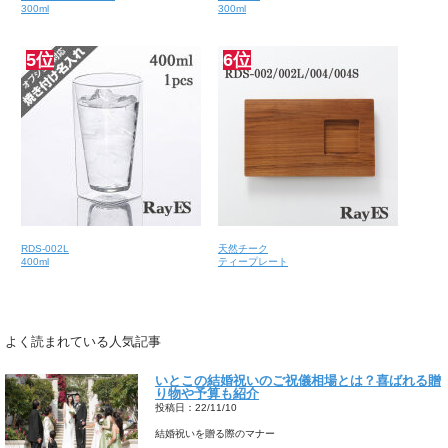
300ml
300ml
5位
6位
RDS-002L
天然チーク
400ml
ティープレート
よく読まれている人気記事
いとこの結婚祝いのご祝儀相場とは？喜ばれる贈
り物や予算も紹介
投稿日：22/11/10
結婚祝いを贈る際のマナー