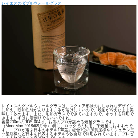
レイエスのダブルウォールグラス
レイエスのダブルウォールグラスは、スクエア形状のおしゃれなデザイン
に加え、断熱性能があります。氷が溶けにくいので、焼酎が冷えたまま美
味しく飲めます。また、耐熱ガラスでできていますので、ホットも利用で
きます。冬はお湯割りでもいいですね。
容量200mlのRDS-004は、お酒のプロが認める焼酎グラスです。
（MonoMax 2018年9月号） 特に、ロックでの利用、芋焼酎におすすめで
す。「プロが選ぶ日本のホテル100選」総合1位の加賀屋様やミシュラン三
ツ星店様など日本を代表するホテルや飲食店で利用されています。プレゼ
ントすればきっと喜ばれるでしょう。