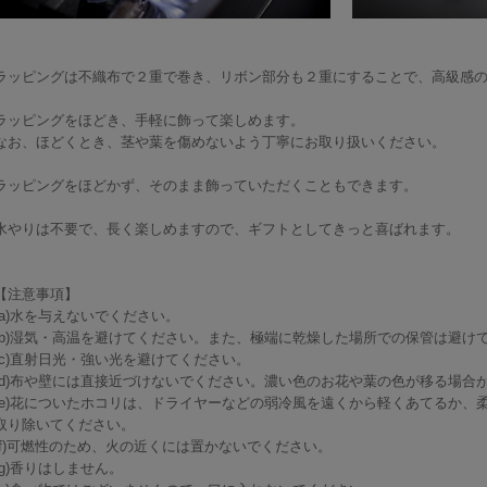
ラッピングは不織布で２重で巻き、リボン部分も２重にすることで、高級感
ラッピングをほどき、手軽に飾って楽しめます。
なお、ほどくとき、茎や葉を傷めないよう丁寧にお取り扱いください。
ラッピングをほどかず、そのまま飾っていただくこともできます。
水やりは不要で、長く楽しめますので、ギフトとしてきっと喜ばれます。
【注意事項】
(a)水を与えないでください。
(b)湿気・高温を避けてください。また、極端に乾燥した場所での保管は避け
(c)直射日光・強い光を避けてください。
(d)布や壁には直接近づけないでください。濃い色のお花や葉の色が移る場合
(e)花についたホコリは、ドライヤーなどの弱冷風を遠くから軽くあてるか、
取り除いてください。
(f)可燃性のため、火の近くには置かないでください。
(g)香りはしません。