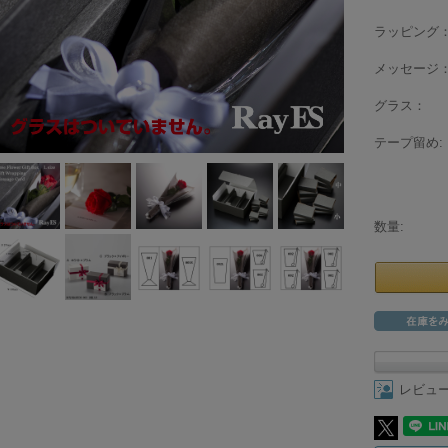
ラッピング
メッセージ
グラス：
テープ留め:
数量:
レビュ