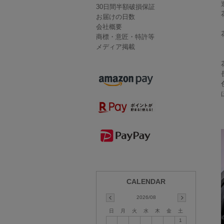
30日間半額破損保証
お届けの日数
会社概要
商標・意匠・特許等
メディア掲載
2026/08
日
月
火
水
木
金
土
1