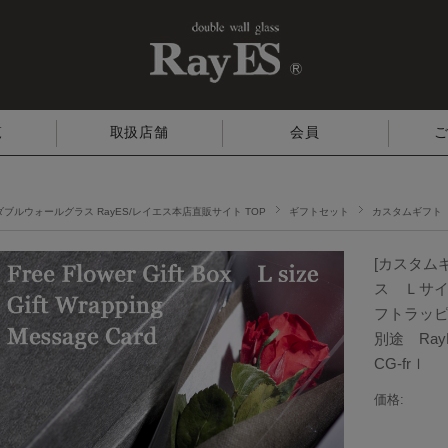
覧
取扱店舗
会員
ダブルウォールグラス RayES/レイエス本店直販サイト TOP
ギフトセット
カスタムギフト
[カスタム
ス Ｌサイ
フトラッ
別途 Ra
CG-frｌ
価格: