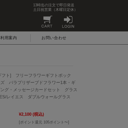
13時迄の注文で即日発送
土日祝営業（木曜日定休）
ご利用案内
お問い合わせ
ギフト] フリーフラワーギフトボック
ズ バラプリザーブドフラワー1本・ギ
ピング・メッセージカードセット グラス
yES/レイエス ダブルウォールグラス
¥2,100
(税込)
[ポイント還元 105ポイント〜]