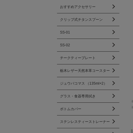
おすすめアクセサリー
クリップ式チタンスプーン
SS-01
SS-02
チークティープレート
栃木レザー天然本革コースター
ジュウバコマス （135ml×2）
グラス・食器専用拭き
ボトムカバー
ステンレスティーストレーナー