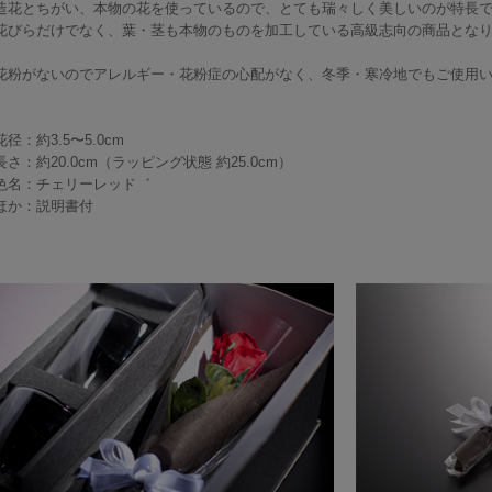
造花とちがい、本物の花を使っているので、とても瑞々しく美しいのが特長
花びらだけでなく、葉・茎も本物のものを加工している高級志向の商品とな
花粉がないのでアレルギー・花粉症の心配がなく、冬季・寒冷地でもご使用
花径：約3.5〜5.0cm
長さ：約20.0cm（ラッピング状態 約25.0cm）
色名：チェリーレッド゛
ほか：説明書付