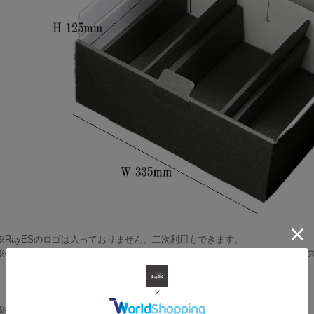
※RayESのロゴは入っておりません。二次利用もできます。
※仕切（w80mm*d255mm*h65mm)を外すと、w105mm*d255mm*h100
[組み合わせ例]