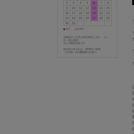
2
3
4
5
6
7
8
9
10
11
12
13
14
15
16
17
18
19
20
21
22
23
24
25
26
27
28
29
30
31
■
■
今日
定休日
13時迄のご注文は即日発送します。（土・
日・祝も発送）
主に木曜日定休です。
焼き付け名入れは、5営業日で発送
（注文後、約1週間後のお届け）