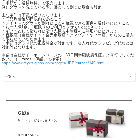
「半額かつ送料無料」で販売します。
例）グラスを洗っている際、落として割った場合も対象
主な条件は下記の通りとなります。
・商品到着後30日以内であること
・レイエスのグラスが割れたことを確認できる画像を送付いただくこと
・お一人様1点、1度限りのご利用とさせていただきます。
・ギフトとして贈られた贈り先様も本制度をご利用いただけます。
・直販店（自社サイト・楽天市場店・アマゾン・ヤフー店）からのご購入
に限らせていただきます。
・半額はグラス代の正規料金が対象です。名入れ代やラッピング代などは
対象外となります。
申請は自社サイトホームページの「30日間半額破損保証」より行ってくだ
さい。（「rayes 保証」で検索）
https://www.rayes-glass.com/hpgen/HPB/entries/140.html
一覧へ