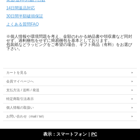
14日間返品対応
30日間半額破損保証
よくある質問FAQ
※個人情報や環境問題を考え、金額のわかる納品書や領収書など同封
せず、過剰梱包をせずに簡易梱包を基本としております。
包装紙などラッピングをご希望の場合、ギフト商品（有料）をお選び
下さい。
カートを見る
会員マイページへ
支払方法 / 送料 / 発送
特定商取引法表示
個人情報の取扱い
お問い合わせ（mail / tel）
表示：スマートフォン｜
PC