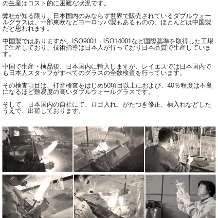
の生産はコスト的に困難な状況です。
弊社が知る限り、日本国内のみならず世界で販売されているダブルウォー
ルグラスは、一部東欧などヨーロッパ製もあるものの、ほとんどは中国製
だと思われます。
中国製ではありますが、ISO9001・ISO14001など国際基準を取得した工場
で生産しており、技術指導は日本人が行っており日本品質で生産していま
す。
中国で生産・検品後、日本国内に輸入しますが、レイエスでは日本国内で
も日本人スタッフがすべてのグラスの全数検査を行っています。
その検査項目は、打音検査をはじめ50項目以上におよび、40％程度は不良
になるほど難易度の高いダブルウォールグラスです。
そして、日本国内の自社にて、ロゴ入れ、がたつき修正、柄入れなどした
うえで、出荷しております。