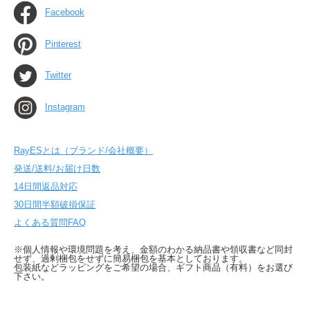
Facebook
Pinterest
Twitter
Instagram
RayESとは（ブランド/会社概要）
発送/送料/お届け日数
14日間返品対応
30日間半額破損保証
よくある質問FAQ
※個人情報や環境問題を考え、金額のわかる納品書や領収書など同封
せず、過剰梱包をせずに簡易梱包を基本としております。
包装紙などラッピングをご希望の場合、ギフト商品（有料）をお選び
下さい。