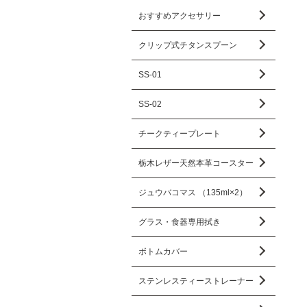
おすすめアクセサリー
クリップ式チタンスプーン
SS-01
SS-02
チークティープレート
栃木レザー天然本革コースター
ジュウバコマス （135ml×2）
グラス・食器専用拭き
ボトムカバー
ステンレスティーストレーナー