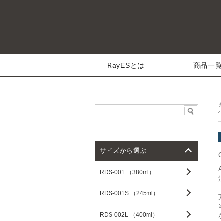
RayESとは
商品一
サイズから選ぶ
RDS-001 （380ml）
RDS-001S （245ml）
RDS-002L （400ml）