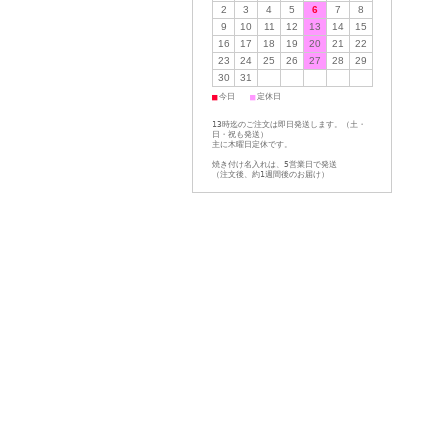
2
3
4
5
6
7
8
9
10
11
12
13
14
15
16
17
18
19
20
21
22
23
24
25
26
27
28
29
30
31
■
■
今日
定休日
13時迄のご注文は即日発送します。（土・
日・祝も発送）
主に木曜日定休です。
焼き付け名入れは、5営業日で発送
（注文後、約1週間後のお届け）