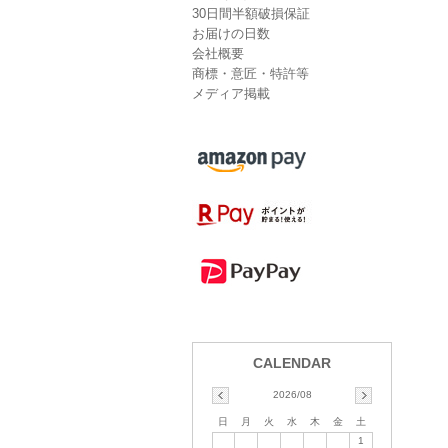
30日間半額破損保証
お届けの日数
会社概要
商標・意匠・特許等
メディア掲載
2026/08
日
月
火
水
木
金
土
1