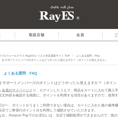
覧
取扱店舗
会員
ダブルウォールグラス RayES/レイエス本店直販サイト TOP
よくある質問 FAQ
Q.サポートメンバーズのポイントはどうやったら使えますか？（ポイントが使えません）
よくある質問 FAQ
Q.サポートメンバーズのポイントはどうやったら使えますか？（ポイン
A.
会員のマイページ
より、ログインしたうえで、商品をカートに入れて購入
注文内容を確認する画面に、ポイントを利用する項目がありますので、使用
万が一、ポイントがうまくご利用できない場合は、カートに入れた後の備考
当店でご希望のポイント分を利用して減額させていただきます。
なお、Amazon Payでのお支払いは、当店で減額処理ができませんので、