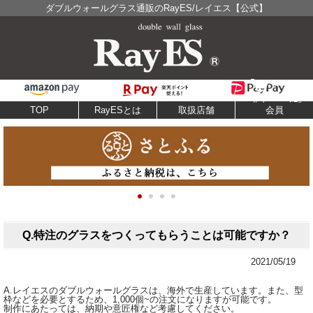
ダブルウォールグラス通販のRayES/レイエス【公式】
TOP
RayESとは
取扱店舗
会員
Q.特注のグラスをつくってもらうことは可能ですか？
2021/05/19
A.レイエスのダブルウォールグラスは、海外で生産しています。また、型
枠などを必要とするため、1,000個~の注文になりますが可能です。
制作にあたっては、納期や意匠権など考慮してください。