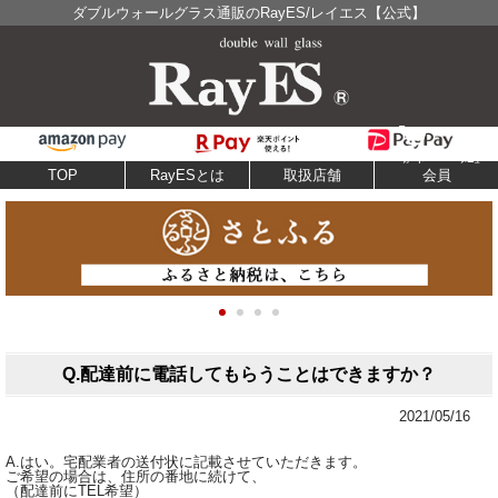
ダブルウォールグラス通販のRayES/レイエス【公式】
TOP
RayESとは
取扱店舗
会員
Q.配達前に電話してもらうことはできますか？
2021/05/16
A.はい。宅配業者の送付状に記載させていただきます。
ご希望の場合は、住所の番地に続けて、
（配達前にTEL希望）