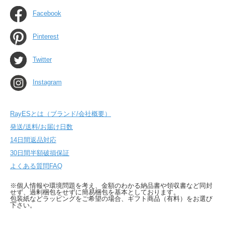
Facebook
Pinterest
Twitter
Instagram
RayESとは（ブランド/会社概要）
発送/送料/お届け日数
14日間返品対応
30日間半額破損保証
よくある質問FAQ
※個人情報や環境問題を考え、金額のわかる納品書や領収書など同封
せず、過剰梱包をせずに簡易梱包を基本としております。
包装紙などラッピングをご希望の場合、ギフト商品（有料）をお選び
下さい。