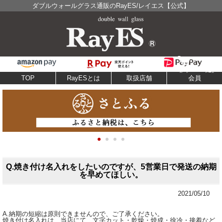
ダブルウォールグラス通販のRayES/レイエス【公式】
TOP
RayESとは
取扱店舗
会員
Q.焼き付け名入れをしたいのですが、5営業日で発送の納期
を早めてほしい。
2021/05/10
A.納期の短縮は原則できませんので、ご了承ください。
焼き付け名入れは、当店にて、文字カット・乾燥・焼成・徐冷・接着など