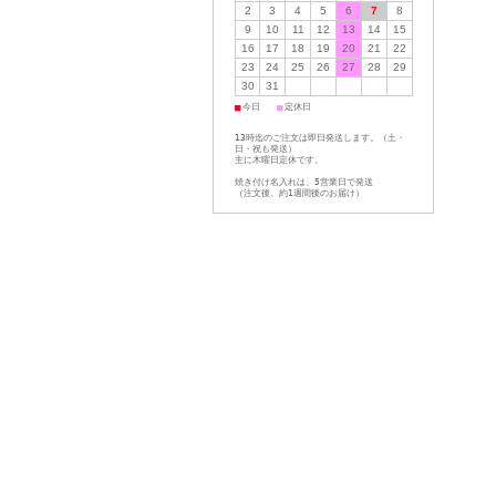
2
3
4
5
6
7
8
9
10
11
12
13
14
15
16
17
18
19
20
21
22
23
24
25
26
27
28
29
30
31
■
■
今日
定休日
13時迄のご注文は即日発送します。（土・
日・祝も発送）
主に木曜日定休です。
焼き付け名入れは、5営業日で発送
（注文後、約1週間後のお届け）