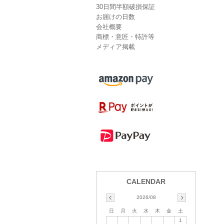
30日間半額破損保証
お届けの日数
会社概要
商標・意匠・特許等
メディア掲載
2026/08
日
月
火
水
木
金
土
1