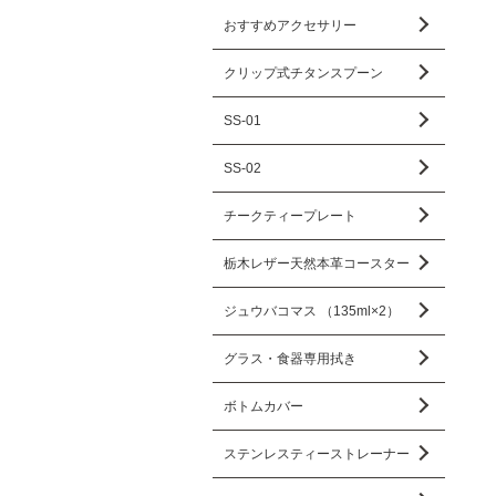
おすすめアクセサリー
クリップ式チタンスプーン
SS-01
SS-02
チークティープレート
栃木レザー天然本革コースター
ジュウバコマス （135ml×2）
グラス・食器専用拭き
ボトムカバー
ステンレスティーストレーナー