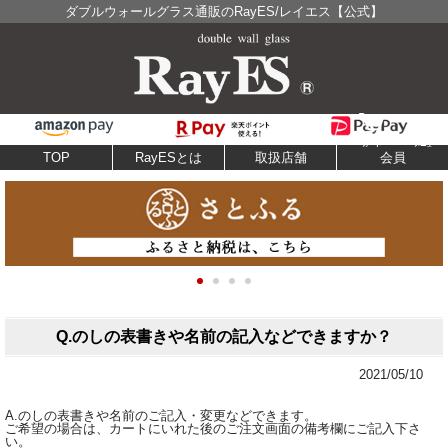
ダブルウォールグラス通販のRayES/レイエス【公式】
TOP
RayESとは
取扱店舗
会員
Q.のしの表書きや名前の記入などできますか？
2021/05/10
A.のしの表書きや名前のご記入・変更などできます。
ご希望の場合は、カートにいれた後のご注文画面の備考欄にご記入下さ
い。