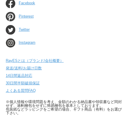
Facebook
Pinterest
Twitter
Instagram
RayESとは（ブランド/会社概要）
発送/送料/お届け日数
14日間返品対応
30日間半額破損保証
よくある質問FAQ
※個人情報や環境問題を考え、金額のわかる納品書や領収書など同封
せず、過剰梱包をせずに簡易梱包を基本としております。
包装紙などラッピングをご希望の場合、ギフト商品（有料）をお選び
下さい。