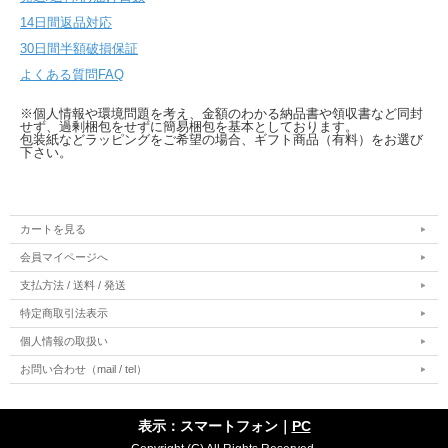
14日間返品対応
30日間半額破損保証
よくある質問FAQ
※個人情報や環境問題を考え、金額のわかる納品書や領収書など同封
せず、過剰梱包をせずに簡易梱包を基本としております。
包装紙などラッピングをご希望の場合、ギフト商品（有料）をお選び
下さい。
カートを見る
会員マイページへ
支払方法 / 送料 / 発送
特定商取引法表示
個人情報の取扱い
お問い合わせ（mail / tel）
表示：スマートフォン｜
PC