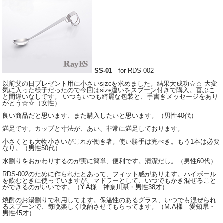
SS-01
for RDS-002
以前父の日プレゼント用に小さいsizeを求めました。結果大成功☆☆ 大変
気に入った様子だったので今回はsize違いをスプーン付きで購入。喜ぶこ
と間違いなしです。 いつもいつも綺麗な包装と、手書きメッセージをあり
がとう☆☆（女性）
良い商品だと思います、また購入したいと思います。（男性40代）
満足です。カップと寸法が、あい、非常に満足しております。
小さくとも大物小さいがこれが働き者。使い勝手は完ぺき。もう1本は必要
なり。（男性50代）
水割りをおかわりするのが実に簡単、便利です。清潔だし。（男性60代）
RDS-002のために作られたとあって、フィット感があります。ハイボール
を飲むときに使っていますが、マドラーとして、いつでもかき混ぜること
ができるのがいいです。（Y.A様 神奈川県・男性38才）
焼酎のお湯割りで利用してます。保温性のあるグラス、いつでも混ぜられ
るスプーンで、毎晩楽しく晩酌させてもらってます。（M.A様 愛知県・
男性45才）