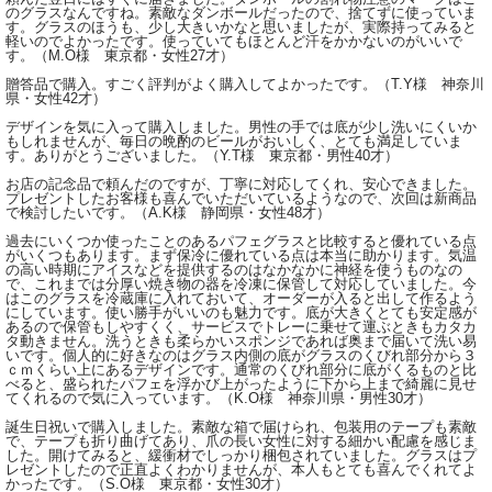
のグラスなんですね。素敵なダンボールだったので、捨てずに使っていま
す。グラスのほうも、少し大きいかなと思いましたが、実際持ってみると
軽いのでよかったです。使っていてもほとんど汗をかかないのがいいで
す。（M.O様 東京都・女性27才）
贈答品で購入。すごく評判がよく購入してよかったです。（T.Y様 神奈川
県・女性42才）
デザインを気に入って購入しました。男性の手では底が少し洗いにくいか
もしれませんが、毎日の晩酌のビールがおいしく、とても満足していま
す。ありがとうございました。（Y.T様 東京都・男性40才）
お店の記念品で頼んだのですが、丁寧に対応してくれ、安心できました。
プレゼントしたお客様も喜んでいただいているようなので、次回は新商品
で検討したいです。（A.K様 静岡県・女性48才）
過去にいくつか使ったことのあるパフェグラスと比較すると優れている点
がいくつもあります。まず保冷に優れている点は本当に助かります。気温
の高い時期にアイスなどを提供するのはなかなかに神経を使うものなの
で、これまでは分厚い焼き物の器を冷凍に保管して対応していました。今
はこのグラスを冷蔵庫に入れておいて、オーダーが入ると出して作るよう
にしています。使い勝手がいいのも魅力です。底が大きくとても安定感が
あるので保管もしやすくく、サービスでトレーに乗せて運ぶときもカタカ
タ動きません。洗うときも柔らかいスポンジであれば奥まで届いて洗い易
いです。個人的に好きなのはグラス内側の底がグラスのくびれ部分から３
ｃｍくらい上にあるデザインです。通常のくびれ部分に底がくるものと比
べると、盛られたパフェを浮かび上がったように下から上まで綺麗に見せ
てくれるので気に入っています。（K.O様 神奈川県・男性30才）
誕生日祝いで購入しました。素敵な箱で届けられ、包装用のテープも素敵
で、テープも折り曲げてあり、爪の長い女性に対する細かい配慮を感じま
した。開けてみると、緩衝材でしっかり梱包されていました。グラスはプ
レゼントしたので正直よくわかりませんが、本人もとても喜んでくれてよ
かったです。（S.O様 東京都・女性30才）