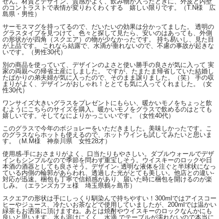
せん。材質とデザイン、質感がよく、飲み物が入ったときに、外皮と内壁
のコントラストで表情が変りわくわくする 嬉しい限りです。（T.N様 広
島県・男性）
サーモスマグを持ってるので、だいたいの効果は分かってました。 透明の
グラスタイプを見つけて、色々と探して見たら、安いのはあっても、外側
の形状がが四角（スクエア）の物が少なかったです。 持ち易いし、見た目
が上品です。 これなら結露で、水滴が垂れないので、不慮の事故が起きな
いです。（男性30代）
別の商品を使っていて、デザインのよさと使い勝手の良さが気に入って 実
家の両親への帰省土産にしました。 ですが、たまたま帰省していた結婚し
たばかりの弟夫婦が気に入ったので、そのまま譲りました。（笑） 手の収
まりがよく、デザインがおしゃれ！ととても気に入ってくれました。（女
性30代）
ワンサイズ大きいグラスをプレゼントにもらい、暖かいモノをちょっと飲
むようにこちらのサイズを購入。暖かいモノをグラスで飲めるのはとても
嬉しいです。そしてなによりかっこいいです。（女性40代）
このグラスで今年のボジョレーをいただきました。美味しかったです。こ
のグラスならホットも使えるので、ホットワインも試してみたいと思いま
す。（M.M様 神奈川県 女性28才）
使用感-手におさまりがよく、口当たりもやさしい。ダブルウォールでデザ
インもシンプルなので季節を問わず重宝しそう。ウイスキーのロックや日
本酒の酒器としても良さそう。デザイン- 透明な液体を注ぐと半球状になっ
ている内側の輪郭があらわれ、透過した光がとても美しい。他店との違い-
対応が迅速。梱包も丁寧で信頼感があり、届いた時に梱包を開けるのが楽
しみ。（エランズカフェ様 埼玉県鶴ヶ島市）
スクエアの形状は手にしっくり馴染んで持ちやすい！300mlではアイスコー
ヒーやジュース、冷たいお茶などで使用していましたが、200mlでは温かい
緑茶もお洒落に頂けますね。あとは焼酎やウイスキーのロックなんかにも
良いと思います。氷も溶けにくく、水滴 でテーブルが濡れないので本当に