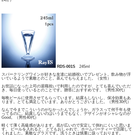
RDS-001S
245ml
スパークリングワインが好きな友達に結婚祝いでプレゼント。飲み物が浮
いているようで素敵とのこと。喜んでもらえました。（女性）
お世話になった上司の退職祝いで利用したのですが、とても喜んでいただ
き、毎日使っているとのことです。贈答におすすめです。（男性30代）
毎晩ビールに使用させてもらっています。結露もしないし、保冷効果もあ
ります。とても満足しています。ありがとうございました。（男性30代）
なんで今までこういうのがなかったんでしょうか。ガラスって何千年も使
ってるのに。結露しないのはいうまでもなく、デザインがオシャレなのが
Good。（男性40代）
軽くて薄く高級感があります。底が広いので安定して倒れにくいと思いま
す。 ビールを入れると、とてもおしゃれで、ホームパーティーで活躍して
くれました。素敵なグラスです。洗うときは慎重に扱っております。