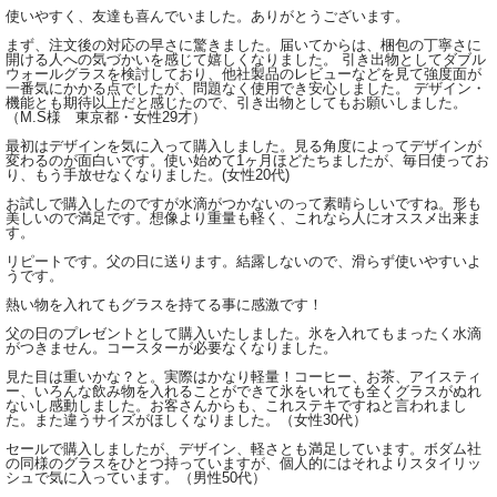
使いやすく、友達も喜んでいました。ありがとうございます。
まず、注文後の対応の早さに驚きました。届いてからは、梱包の丁寧さに
開ける人への気づかいを感じて嬉しくなりました。 引き出物としてダブル
ウォールグラスを検討しており、他社製品のレビューなどを見て強度面が
一番気にかかる点でしたが、問題なく使用でき安心しました。 デザイン・
機能とも期待以上だと感じたので、引き出物としてもお願いしました。
（M.S様 東京都・女性29才）
最初はデザインを気に入って購入しました。見る角度によってデザインが
変わるのが面白いです。使い始めて1ヶ月ほどたちましたが、毎日使ってお
り、もう手放せなくなりました。(女性20代)
お試しで購入したのですが水滴がつかないのって素晴らしいですね。形も
美しいので満足です。想像より重量も軽く、これなら人にオススメ出来ま
す。
リピートです。父の日に送ります。結露しないので、滑らず使いやすいよ
うです。
熱い物を入れてもグラスを持てる事に感激です！
父の日のプレゼントとして購入いたしました。氷を入れてもまったく水滴
がつきません。コースターが必要なくなりました。
見た目は重いかな？と。実際はかなり軽量！コーヒー、お茶、アイスティ
ー、いろんな飲み物を入れることができて氷をいれても全くグラスがぬれ
ないし感動しました。お客さんからも、これステキですねと言われまし
た。また違うサイズがほしくなりました。（女性30代）
セールで購入しましたが、デザイン、軽さとも満足しています。ボダム社
の同様のグラスをひとつ持っていますが、個人的にはそれよりスタイリッ
シュで気に入っています。（男性50代）