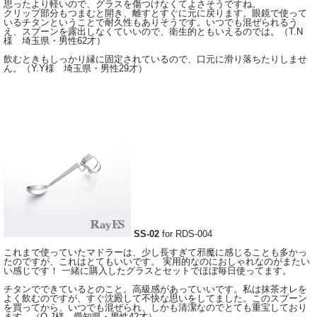
思ったより軽いので、グラスを傷つけなくてよさそうですね。
クリップ部分もつまむと開き、離すとすぐに元に戻ります。眼鏡で使って
いるチタンということで耐久性もありそうです。いつでも混ぜられるう
え、スプーンを露出しなくていいので、衛生的ともいえるのでは。（T.N
様 埼玉県・男性62才）
飲むときもしっかり縁に固定されているので、口元に滑り落ちたりしませ
ん。（Y.Y様 埼玉県・男性29才）
SS-02
for RDS-004
これまで使っていたマドラーは、少し長すぎて邪魔に感じることも多かっ
たのですが、これはとてもいいです。 実用的なのにおしゃれなのがまたい
い感じです！ 一緒に購入したグラスとセットでほぼ毎日使ってます。
チタンでできているとのこと。高級感があっていいです。私は抹茶オレを
よく飲むのですが、すぐ沈殿して不快な思いをしてました。このスプーン
を買ってから、いつでも混ぜられ、しかも清潔なのでとても重宝しており
ます。（O.J様 愛知県・男性42才）