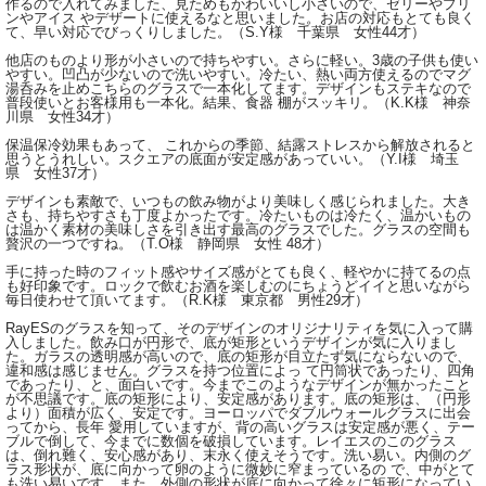
作るので入れてみました、見ためもかわいいし小さいので、ゼリーやプリ
ンやアイス やデザートに使えるなと思いました。お店の対応もとても良く
て、早い対応でびっくりしました。（S.Y様 千葉県 女性44才）
他店のものより形が小さいので持ちやすい。さらに軽い。3歳の子供も使い
やすい。凹凸が少ないので洗いやすい。冷たい、熱い両方使えるのでマグ
湯呑みを止めこちらのグラスで一本化してます。デザインもステキなので
普段使いとお客様用も一本化。結果、食器 棚がスッキリ。（K.K様 神奈
川県 女性34才）
保温保冷効果もあって、 これからの季節、結露ストレスから解放されると
思うとうれしい。スクエアの底面が安定感があっていい。（Y.I様 埼玉
県 女性37才）
デザインも素敵で、いつもの飲み物がより美味しく感じられました。大き
さも、持ちやすさも丁度よかったです。冷たいものは冷たく、温かいもの
は温かく素材の美味しさを引き出す最高のグラスでした。グラスの空間も
贅沢の一つですね。（T.O様 静岡県 女性 48才）
手に持った時のフィット感やサイズ感がとても良く、軽やかに持てるの点
も好印象です。ロックで飲むお酒を楽しむのにちょうどイイと思いながら
毎日使わせて頂いてます。（R.K様 東京都 男性29才）
RayESのグラスを知って、そのデザインのオリジナリティを気に入って購
入しました。飲み口が円形で、底が矩形というデザインが気に入りまし
た。ガラスの透明感が高いので、底の矩形が目立たず気にならないので、
違和感は感じません。グラスを持つ位置によっ て円筒状であったり、四角
であったり、と、面白いです。今までこのようなデザインが無かったこと
が不思議です。底の矩形により、安定感があります。底の矩形は、（円形
より）面積が広く、安定です。ヨーロッパでダブルウォールグラスに出会
ってから、長年 愛用していますが、背の高いグラスは安定感が悪く、テー
ブルで倒して、今までに数個を破損しています。レイエスのこのグラス
は、倒れ難く、安心感があり、末永く使えそうです。洗い易い。内側のグ
ラス形状が、底に向かって卵のように微妙に窄まっているの で、中がとて
も洗い易いです。また、外側の形状が底に向かって徐々に矩形になってい