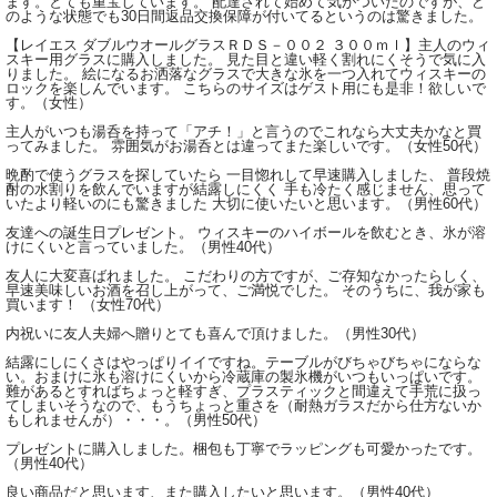
ます。とても重宝しています。 配達されて始めて気がついたのですが、ど
のような状態でも30日間返品交換保障が付いてるというのは驚きました。
【レイエス ダブルウオールグラスＲＤＳ－００２ ３００ｍｌ】主人のウィ
スキー用グラスに購入しました。 見た目と違い軽く割れにくそうで気に入
りました。 絵になるお洒落なグラスで大きな氷を一つ入れてウィスキーの
ロックを楽しんでいます。 こちらのサイズはゲスト用にも是非！欲しいで
す。（女性）
主人がいつも湯呑を持って「アチ！」と言うのでこれなら大丈夫かなと買
ってみました。 雰囲気がお湯呑とは違ってまた楽しいです。（女性50代）
晩酌で使うグラスを探していたら 一目惚れして早速購入しました、 普段焼
酎の水割りを飲んでいますが結露しにくく 手も冷たく感じません、思って
いたより軽いのにも驚きました 大切に使いたいと思います。（男性60代）
友達への誕生日プレゼント。 ウィスキーのハイボールを飲むとき、氷が溶
けにくいと言っていました。（男性40代）
友人に大変喜ばれました。 こだわりの方ですが、ご存知なかったらしく、
早速美味しいお酒を召し上がって、ご満悦でした。 そのうちに、我が家も
買います！ （女性70代）
内祝いに友人夫婦へ贈りとても喜んで頂けました。（男性30代）
結露にしにくさはやっぱりイイですね。テーブルがびちゃびちゃにならな
い。おまけに氷も溶けにくいから冷蔵庫の製氷機がいつもいっぱいです。
難があるとすればちょっと軽すぎ、プラスティックと間違えて手荒に扱っ
てしまいそうなので、もうちょっと重さを（耐熱ガラスだから仕方ないか
もしれませんが）・・・。（男性50代）
プレゼントに購入しました。梱包も丁寧でラッピングも可愛かったです。
（男性40代）
良い商品だと思います、また購入したいと思います。（男性40代）