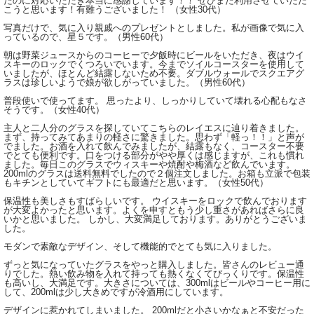
たのに対応いただき本当に感謝しています！！ ぜひまた利用させていただ
こうと思います！有難うございました！ （女性30代）
写真だけで、気に入り親戚へのプレゼントとしました。私が画像で気に入
っているので、星５です。（男性60代）
朝は野菜ジュースからのコーヒーで夕飯時にビールをいただき、夜はウイ
スキーのロックでくつろいでいます。今までソイルコースターを使用して
いましたが、ほとんど結露しないため不要。ダブルウォールでスクエアグ
ラスは珍しいようで娘が欲しがっていました。（男性60代）
普段使いで使ってます。 思ったより、しっかりしていて壊れる心配もなさ
そうです。（女性40代）
主人と二人分のグラスを探していてこちらのレイエスに辿り着きました。
まず、持ってみてあまりの軽さに驚きました。思わず「軽っ！！」と声が
でました。お酒を入れて飲んでみましたが、結露もなく、コースター不要
でとても便利です。口をつける部分がやや厚くは感じますが、これも慣れ
ました。毎日このグラスでウィスキーや焼酎や梅酒など飲んでいます。
200mlのグラスは送料無料でしたので２個注文しました。お箱も立派で包装
もキチンとしていてギフトにも最適だと思います。（女性50代）
保温性も美しさもすばらしいです。 ウイスキーをロックで飲んでおります
が大変よかったと思います。よくを申すともう少し重さがあればさらに良
いかと思いました。 しかし、大変満足しております。ありがとうございま
した。
モダンで素敵なデザイン、そして機能的でとても気に入りました。
ずっと気になっていたグラスをやっと購入しました。皆さんのレビュー通
りでした。熱い飲み物を入れて持っても熱くなくてびっくりです。保温性
も高いし、大満足です。大きさについては、300mlはビールやコーヒー用に
して、200mlは少し大きめですが冷酒用にしています。
デザインに惹かれてしまいました。 200mlだと小さいかなぁと不安だった