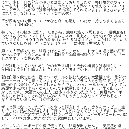
です。少し、口の部分が厚いとは言っておりましたが、毎日焼酎やウィス
キーを入れて愛用しております。冷たくしても温めても使えるダブルウォ
ールグラス。我が家では毎日食卓で活躍してくれています。壊さないよう
に気をつけなければ・・・。（女性50代）
底が四角なので扱いにくいかなと逆に心配していたが…持ちやすくもあり
上々！（男性50代）
持って、その軽さに驚く。 軽さから、繊細な造りを思わせる。 透明度もし
っかりあるからソフトドリンクもおしゃれに見える。 なかなか使いやすい
グラスです。 ＨＯＴな飲み物を注いだときは要注意だ！ 見た目に涼しいの
でいきなり口を付けそうになる（笑 やけどに注意（男性50代）
買って大正解でした。結露はほとんどしません。これから冬場は熱い紅茶
をいれて楽しもうと思います。30日間半額破損保証もとてもうれしいサー
ビスです。（女性20代）
まだ利用はしていないが、そのガラス細工の造形の綺麗さは素晴らしい。
次回はギフト用に購入させてもらおうと考えている。（男性30代）
朝は白湯を飲むため、夜はハイボールを飲むためなど大活躍です。 耐熱の
コーヒーカップを持っていますがレイエスのグラスの方が断然持ちやすく
軽いので出番はなくなってしまいそうです。 ハイボールを入れてもとても
綺麗で氷も溶けずらくなんといっても結露しません。もっと早く出会いた
かったです。 大酒のみの主人には少々小さかったようで、何度もハイボー
ルをおかわりしなければならないのでもう少し大きなタイプがあるといい
なと言っていました。（女性30代）
ずっと気になっていたグラスをやっと購入しました。皆さんのレビュー通
りでした。熱い飲み物を入れて持っても熱くなくてびっくりです。保温性
も高いし、大満足です。大きさについては、300mlはビールやコーヒー用に
して、200mlは少し大きめですが冷酒用にしています。
パソコンのキーボードの横で使っても、結露が出ませんし、安定感が違い