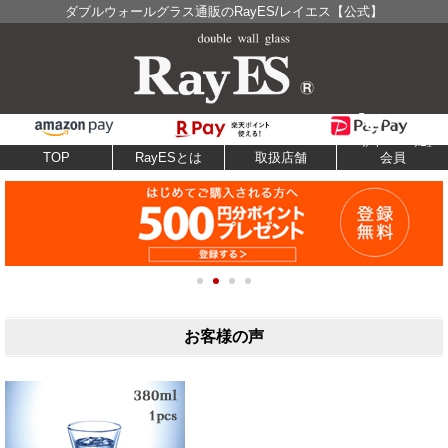
ダブルウォールグラス通販のRayES/レイエス【公式】
TOP
RayESとは
取扱店舗
会員
お客様の声