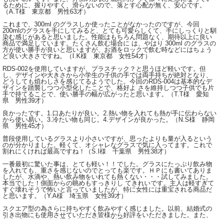
るために、握りやすく、滑らないので、落とす心配が無く、安心です。
（A.T様 東京都 男性63才）
これまで、300ml のグラスしか使ったことがなかったのですが、今回
200mlのグラスを手にしてみると、とても可愛らしくて、手にしっくりと馴
染む感じがあると思いました。性能はもちろん問題なく、期待以上に良い
商品で満足しています。たくさん飲む場合に は、やはり 300ml のグラスの
方が使い勝手が良いと思いますが、お酒をロックで飲む時などにはちょう
ど良い大きさですね。（I.K様 東京都 女性54才）
RDS-002を使用していますが、プラスチック？と思うほど軽いです。但
し、デザインや大きさから小学生の子供の手では両手持ちが絶対となり、
どうしても煩わしさを感じてるようでした。今回のRDS-004は基本的なデ
ザインを踏襲しつつ小型化したことで、格好よ さを維持しつつ子供でも片
手で持てることで、使い勝手の幅が広がったと思います。（T.T様 愛知
県 男性39才）
良かったです。1.口あたりが良い。2.熱い物を入れても熱が手に伝わらない
から使い易い。3.冷たい物も同じ。4.デザインが良かった。（N.S様 静岡
県 男性45才）
普段使用しているグラスより小さいですが、思ったよりも量が入るという
のが分かりました。軽くて、オシャレなグラスで気に入ってます。これで
割れにくければ最高ですね！（S.I様 千葉県 男性38才）
一番最初に驚いた事は、とても軽い！！でした。グラスにたっぷり飲み物
を入れても、重さを感じないのでとっても楽です。ＨＰにも書いてありま
したが、水滴や、熱い飲み物をいれても熱くない・・・試してみました。
本当でした！側面からの眺めもすっきりし てきれいです。主人は軽すぎて
すぐ壊れそうで怖いと言っていましたが、特に女性には重宝される商品だ
と思います。（Y.A様 埼玉県 女性39才）
スクエア型の為さらに持ちやすく飲みやすく感じました。以前、結婚式の
引き出物にも使用させていただき皆様から好評をいただきました。また、