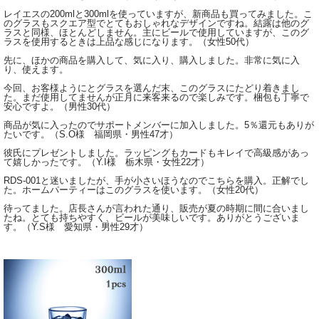
レイエスの200mlと300mlを使っていますが、新商品も買ってみました。こ
のグラスもスクエア型でとてもおしゃれなデザインですね。結露は他のグ
ラスと同様、ほとんどしません。主にビールで使用していますが、このグ
ラスを使用するときは上品な感じになります。（女性50代）
先に、ほかの商品を購入して、気に入り、購入しました。非常に気に入
り、使えます。
今回、お客様ようにとグラスを選んだ末、このグラスにたどり着きまし
た。まだ使用してませんが正月に来客来るので楽しみです。梱包も丁寧で
安心ですよ。（男性30代）
商品が気に入ったのでサポートメンバーに加入しました。5％還元もありが
たいです。（S.O様 福岡県・男性47才）
彼氏にプレゼントしました。ラッピングもカードもキレイで高級感があっ
て嬉しかったです。（Y.I様 栃木県・女性22才）
RDS-001と迷いましたが、手が小さいほうなのでこちらを購入。正解でし
た。ホームパーティーはこのグラスを使います。（女性20代）
待ってました。店長さんが言われた通り、販売が夏の時期に間に合いまし
たね。とても持ちやすく、ビールが美味しいです。ありがとうございま
す。（Y.S様 愛知県・男性29才）