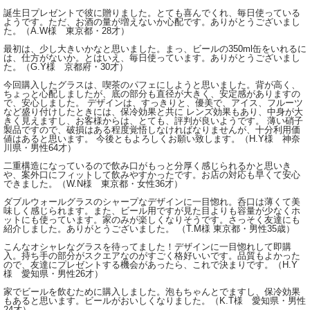
誕生日プレゼントで彼に贈りました。とても喜んでくれ、毎日使っている
ようです。ただ、お酒の量が増えないか心配です。ありがとうございまし
た。（A.W様 東京都・28才）
最初は、少し大きいかなと思いました。まっ、ビールの350ml缶をいれるに
は、仕方がないか。とはいえ、毎日使っています。ありがとうございまし
た。（G.Y様 京都府・30才）
今回購入したグラスは、喫茶のパフェにしようと思いました。背が高く、
ちょっと心配しましたが、底の部分も直径が大きく、安定感がありますの
で、安心しました。 デザインは、すっきりと、優美で、アイス、フルーツ
など盛り付けしたときには、保冷効果と共に レンズ効果もあり、中身が大
きく見えますし、お客様からは、とても、評判が良いようです。 薄い硝子
製品ですので、破損はある程度覚悟しなければなりませんが、十分利用価
値はあると思います。 今後ともよろしくお願い致します。（H.Y様 神奈
川県・男性64才）
二重構造になっているので飲み口がもっと分厚く感じられるかと思いき
や、案外口にフィットして飲みやすかったです。お店の対応も早くて安心
できました。（W.N様 東京都・女性36才）
ダブルウォールグラスのシャープなデザインに一目惚れ。呑口は薄くて美
味しく感じられます。また、ビール用ですが見た目よりも容量が少なくホ
ットにも使っています。家のみが楽しくなりそうです。さっそく友達にも
紹介しました。ありがとうございました。 （T.M様 東京都・男性35歳）
こんなオシャレなグラスを待ってました！デザインに一目惚れして即購
入。持ち手の部分がスクエアなのがすごく格好いいです。品質もよかった
ので、友達にプレゼントする機会があったら、これで決まりです。（H.Y
様 愛知県・男性26才）
家でビールを飲むために購入しました。泡もちゃんとでますし、保冷効果
もあると思います。ビールがおいしくなりました。（K.T様 愛知県・男性
24才）