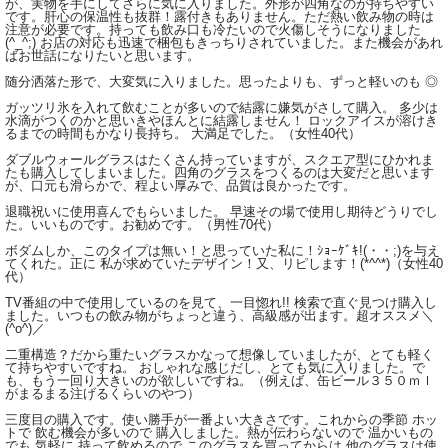
が、実物を手にしてさらに気に入りました。外形が四角なのが持ちやすい
です。肝心の保温性も抜群！露付きもありません。ただ熱い飲み物の時は
注意が必要です。持っても飲み口も冷たいので火傷しそうになりました
(^_^;) お店の対応も迅速で梱包もきっちりされていました。また機会があれ
ばお世話になりたいと思います。
随分洒落た形で、大変気に入りました。思ったよりも、ずっと軽いのも ◎
ガッツリ氷を入れて飲むことが多いので結露に嫌気がさして購入。 多少は
水滴がつくのかと思いきやほんとに結露しません！ ロックアイスが溶けき
るまでの時間もかなり長持ち。 大満足でした。（女性40代）
ダブルウォールグラスはたくさん持っていますが、スクエア型にひかれま
たも購入してしまいました。四角のグラスをつくるのは大変だと思います
が、口元も滑らかで、程よい厚みで、品質は良かったです。
退職祝いに使用喜んでもらいました。 早速その場で使用し期待どうりでし
た。いいものです。お勧めです。（男性70代）
ボダムしか、このタイプは無い！と思っていた私に！ｼｮｰｹﾞｷ!(・・;)を与え
てくれた。正に 私が求めていたデザイン！又、リピします！(*^^*)（女性40
代）
TV番組の中で使用しているのを見て、一目惚れ!! 検索で直ぐ見つけ購入し
ました。いつもの飲み物がちょっと違う、高級感が出ます。超オススメ＼
(^o^)／
二重構造？だから重たいグラスかなって想像していましたが、とても軽く
て持ちやすいですね。 おしゃれな感じだし、とても気に入りました。で
も、もう一回り大きいのが欲しいですね。（例えば、缶ビール３５０ｍｌ
がまるまる注げるくらいのやつ）
三度目の購入です。使い勝手が一番よい大きさです。これからの季節 ホッ
トで 飲む機会が多いので 購入しました。熱が伝わらないので 温かいもの
でも 気軽に 持って飲めるので このグラスを買ってからは 他のグラスは使