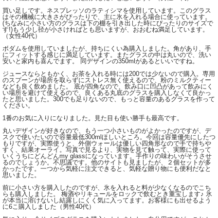
買い足しです。ネスプレッソのラティシマを使用しています。このグラス
はその機械に大きさがぴったりで、主に氷を入れる場合に使っています。
(ちなみに小さい方のグラスは下の棚を引き出した時にぴったりのサイズで
す!)もう少し径が小さければとも思いますが、おおむね満足しています。
（女性40代）
ボダムを使用していましたが、持ちにくい為購入しました。角があり、手
にフィットする感じに満足しています。またグラスの中は丸いので、洗い
安いと家内も喜んでます。 同デザインの350mlがあるといいですね。
ジュースならともかく、お茶を入れる時には200では少ないので購入。専用
のスプーンが場所を取らずにストレス無く使えるので、粉のミルクティー
なども良く飲めました。 底が四角なので、飲み口に凹凸があって飲みにく
い場所を避けて使えるので、良くある丸底のグラスを購入しなくて良かっ
たと思いました。300でも足りないので、もっと容量のあるグラスを作って
ください。
1番のお気に入りになりました。見た目も使い勝手も最高です。
丸いデザインが好きなので、もう一つ小さいものがよかったのですが、デ
スクで使いたいので容量最低300mlほしいところ。今回は容量優先にしたつ
もりですが、実際使うと、外側ウォールは優しい四角形なので手で持ちや
すく、結果オーライ。写真で見るより、実物を見て触って、実際に使って
いくうちにどんどんmy glassになっています。手作りの味わいがそうさせ
るのでしょうか。不思議です。他のサイトも見ましたが、２個セットが多
かったです。一つから気軽に注文できると、気軽な贈り物にも便利だなと
思いました。
前に小さい方を購入したのですが、氷を入れると料が少なくなるのでこち
らも購入しました。 梅酒やリキュールをロックで飲むとき重宝します♪ 氷
が本当に溶けないし結露しにくく気に入ってます。お客様にも出せるよう
に6こ購入しました（男性40代）