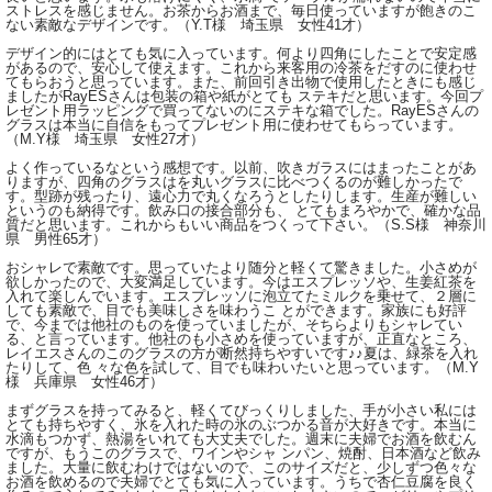
ストレスを感じません。お茶からお酒まで、毎日使っていますが飽きのこ
ない素敵なデザインです。（Y.T様 埼玉県 女性41才）
デザイン的にはとても気に入っています。何より四角にしたことで安定感
があるので、安心して使えます。これから来客用の冷茶をだすのに使わせ
てもらおうと思っています。また、前回引き出物で使用したときにも感じ
ましたがRayESさんは包装の箱や紙がとても ステキだと思います。今回プ
レゼント用ラッピングで買ってないのにステキな箱でした。RayESさんの
グラスは本当に自信をもってプレゼント用に使わせてもらっています。
（M.Y様 埼玉県 女性27才）
よく作っているなという感想です。以前、吹きガラスにはまったことがあ
りますが、四角のグラスはを丸いグラスに比べつくるのが難しかったで
す。型跡が残ったり、遠心力で丸くなろうとしたりします。生産が難しい
というのも納得です。飲み口の接合部分も、 とてもまろやかで、確かな品
質だと思います。これからもいい商品をつくって下さい。（S.S様 神奈川
県 男性65才）
おシャレで素敵です。思っていたより随分と軽くて驚きました。小さめが
欲しかったので、大変満足しています。今はエスプレッソや、生姜紅茶を
入れて楽しんでいます。エスプレッソに泡立てたミルクを乗せて、２層に
しても素敵で、目でも美味しさを味わうこ とができます。家族にも好評
で、今までは他社のものを使っていましたが、そちらよりもシャレてい
る、と言っています。他社のも小さめを使っていますが、正直なところ、
レイエスさんのこのグラスの方が断然持ちやすいです♪♪夏は、緑茶を入れ
たりして、色 々な色を試して、目でも味わいたいと思っています。（M.Y
様 兵庫県 女性46才）
まずグラスを持ってみると、軽くてびっくりしました、手が小さい私には
とても持ちやすく、氷を入れた時の氷のぶつかる音が大好きです。本当に
水滴もつかず、熱湯をいれても大丈夫でした。週末に夫婦でお酒を飲むん
ですが、もうこのグラスで、ワインやシャ ンパン、焼酎、日本酒など飲み
ました。大量に飲むわけではないので、このサイズだと、少しずつ色々な
お酒を飲めるので夫婦でとても気に入っています。うちで杏仁豆腐を良く