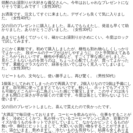
焼酎のお湯割りが大好きな義父さんへ。今年はおしゃれなプレゼントにな
りそうで楽しみです！（女性30代）
お洒落です。注文してすぐに来ました。デザインも良くて気に入りまし
た。（女性40代）
父の日のプレゼントに購入しました。喜んでもらえたし、発送も早くて助
かりました。ありがとうございました。（女性30代）
あまりにも軽くてびっくり。確かにお湯割りがさめにくい。今度はロック
で試してみます。
とにかく素敵です。初めて購入しましたが、梱包も割れ物らしくしっかり
でよかった。 段ボールのテープがはがしやすように、ひと手間加えてある
ところがうれしいです。梱包や手紙など、すごく丁寧な感じがしました。
見たこともないものを買うのは、ちょっと心配でしたが、買ってよかった
です。素敵なグラスなので、緑茶を注いでしばらく見入ってしまいまし
た。（女性30代）
リピートもの。文句なし。使い勝手よし。再び驚く。（男性50代）
1個落としてわれてしまったので再購入です。2個入りなので1個は予備にし
ます。自宅用に使ってますとてもいいです。軽いし、ホットでもアイスで
も可能なところが一石二鳥といった感じで重宝します。このサイズは洗う
ときも間口と深さが手が届くので楽です。今度は落として割らないように
使います。
父の日のプレゼントしました。喜んで貰えたので良かったです。
”大満足”で毎日使っております。コーヒーを飲みながら、仕事をすることが
多く、冷めにくくかつ、私が持っているコーヒーマシンに高さ、容量のサ
イズが合うものをネットでさがしていまして、なかなかピンとくるものが
無い中、御社にヒットしまして、大変いいお買い物をすることができまし
た。温かいまま、飲めますし、冷たいものも長持ちし、結露も全くありま