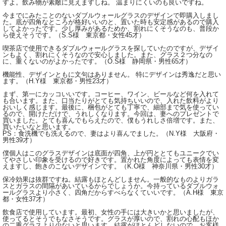
すよ。飲み物が素敵に見えますしね。 温まりにくいのも良いですね。
今までにみたことのないダブルウォールグラスのデザインで即購入しまし
た。底が四角なところが格好いいのと、置いた時も安定感があるので購入
してよかったです。少し厚みがあるためか、割れにくそうなのも、普段か
ら使えそうです。（S.S様 東京都・女性45才）
喫茶店で使用できるダブルウォールグラスを探していたのですが、デザイ
ンもよく、割れにくそうなので安心しました。また、グラス２つ分なの
に、重くないのがよかったです。（O.S様 静岡県・男性65才）
機能性、デザインともに文句はありません。 特にデザインは秀逸だと思い
ます。（H.Y様 東京都・男性23才）
まず、第一にカッコいいです。コーヒー、ワイン、ビールなど何を入れて
も合います。また、口当たりがとても気持ちいいので、入れた飲料がより
おいしく感じます。最後に、梱包がとても丁寧で、細部まで気を使ってい
るので、開けただけで、うれしくなります。今回は、妻へのプレゼントで
買いました。とても喜んでもらえたので、僕もうれしさ倍増です。また、
買いたいなと思います。
PS：食洗機でも洗えるので、妻はより喜んでました。（N.Y様 大阪府・
男性39才）
僕個人はこのグラスデザインは底面が四角、上が円ととてもユニークでい
てやさしい印象を受けるので好きです。置かれた角度によっても表情を変
えますし、飽きのこないデザインです。（K.O様 神奈川県・男性30才）
保冷効果は抜群ですね。結露もほとんどしません。一般的なものよりガラ
スとガラスの間隔があいているからでしょうか。今持っているダブルウォ
ールグラスより小さく、四角だからすべらなくていいです。（A.H様 東京
都・女性37才）
飲食店で使用しています。最初、女性の手には大きいかと思いましたが、
使ってるとそうでもなさそうです。グラスが厚いので、割れの心配もほか
の二重グラスより少ないと思います。結露がほとんどしないので、お客様