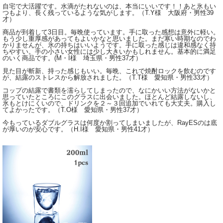
自宅で大活躍です。水滴がたれないのは、本当にいいです！！あと氷もい
つもより、長く残っているような気がします。（T.Y様 大阪府・男性39
才）
商品が到着して3日目。毎晩使っています。手に取った感想は意外に軽い。
もう少し重厚感があってもよいかなと思いました。まだ寒い時期なのでわ
かりませんが、氷の持ちはいいようです。手に取った感じは違和感なく持
ちやすい。手の小さい女性には少し大きいかもしれません。基本的に満足
のいく商品です。(M・I様 埼玉県・男性37才）
見た目が斬新、持った感じもいい。毎晩、これで焼酎ロックを飲むのです
が、結露のストレスから解放されました。（T.T様 愛知県・男性33才）
コップの結露で書類を濡らしてしまったので、なにかいい方法がないかと
思っていたところにこのグラスに出会いました。ほとんど結露しないし、
氷もとけにくいので、ドリンクを２～３回追加でいれても大丈夫。購入し
てよかったです。（T.O様 愛知県・男性37才）
今もっているダブルグラスは何度か割ってしまいましたが、RayESのは底
が厚いのが安心です。（H.I様 愛知県・男性41才）