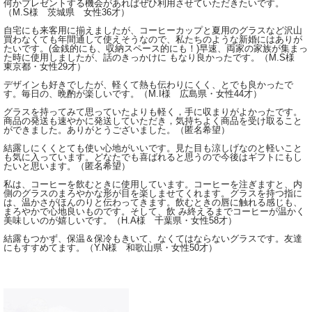
何かプレゼントする機会があればぜひ利用させていただきたいです。
（M.S様 茨城県 女性36才）
自宅にも来客用に揃えましたが、コーヒーカップと夏用のグラスなど沢山
買わなくても年間通して使えそうなので、私たちのような新婚にはありが
たいです。(金銭的にも、収納スペース的にも！)早速、両家の家族が集まっ
た時に使用しましたが、話のきっかけに もなり良かったです。（M.S様
東京都・女性29才）
デザインも好きでしたが、軽くて熱も伝わりにくく、とでも良かったで
す。毎日の、晩酌が楽しいです。（M.I様 広島県・女性44才）
グラスを持ってみて思っていたよりも軽く，手に収まりがよかったです。
商品の発送も速やかに発送していただき，気持ちよく商品を受け取ること
ができました。ありがとうございました。（匿名希望）
結露しにくくとても使い心地がいいです。見た目も涼しげなのと軽いこと
も気に入っています。どなたでも喜ばれると思うので今後はギフトにもし
たいと思います。（匿名希望）
私は、コーヒーを飲むときに使用しています。コーヒーを注ぎますと、内
側のグラスのまろやかな形が目を楽しませてくれます。グラスを持つ指に
は、温かさがほんのりと伝わってきます。飲むときの唇に触れる感じも、
まろやかで心地良いものです。そして、飲 み終えるまでコーヒーが温かく
美味しいのが嬉しいです。（H.A様 千葉県・女性58才）
結露もつかず、保温＆保冷もきいて、なくてはならないグラスです。友達
にもすすめてます。（Y.N様 和歌山県・女性50才）