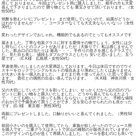
用して おりません。今回はプレゼント用に購入しました。相手の方も大変
喜んで下さりましたので 贈り物としても 重宝させて頂いております。（女
性50代）
焼酎を飲むパパにプレゼント♪ まだ使用していないので、結露がどうか…
はわかりませんが・・・。コースターなくても大丈夫ならいいなっ♪（女性
30代）
変わったデザインでおしゃれ。機能的でもあるのでとってもオススメです
届きました。丁寧な包装グラスに対する愛情その物でしょう。女性には少
し持ちにくいとのコメントがありましたが（大振りで） 私は感じませんで
した。飲み口の口当たりは 最高・・・。手作りの良さを感じるグラスでし
た。見た目も美し、値段もダブルグラスとしたら 安いと思いました。五つ
星です。（E.K様 広島県・女性50代）
早速使用いたしましたが大変満足しております。今日は休日ですのでウイ
スキーをロックでシングルモルトの場合あまり薄めにしたくはありません
が大きい氷を一個入れました。 まだまだ色々使ってみたいと思って居り
ます。 貴社との偶然の出会い喜んでおります。 （K.K様 神奈川県・女
性70代）
父の大切にしていたグラスを割ってしまい、せっかくだから父の日のプレ
ゼントに新しい物をと購入いたしました。 どうやら喜んでもらえたよう
で、「とても軽い」「持っても熱くならない」と好評でした。 手軽な値段
のおかげで予備含めて買うことができ、父を安心させられたのも良かった
です。(G.I様 東京都・男性30代)
両親にプレゼントしました。口触りがいいと喜んでくれました。（男性50
代）
前回小さいのを購入して使用してたら、家族が欲しがったのでジュース用
を購入です。 二重グラスはネットで沢山の種類のが販売されていますが、
このデザインのものが良くて再購入しました。 ビールを飲むのにも良いで