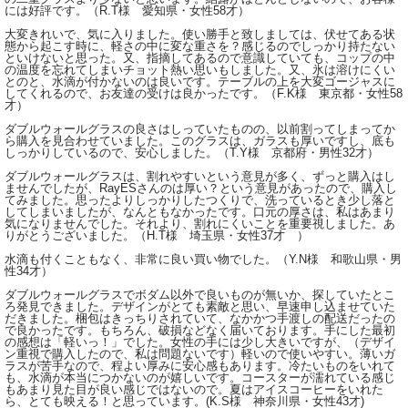
には好評です。（R.T様 愛知県・女性58才）
大変きれいで、気に入りました。使い勝手と致しましては、伏せてある状
態から起こす時に、軽さの中に変な重さを？感じるのでしっかり持たない
といけないと思った。又、指摘してあるので意識していても、コップの中
の温度を忘れてしまいチョット熱い思いもしました。又、氷は溶けにくい
とのと、水滴が付かないのは良いです。テーブルの上を大変ゴージャスに
してくれるので、お友達の受けは良かったです。（F.K様 東京都・女性58
才）
ダブルウォールグラスの良さはしっていたものの、以前割ってしまってか
ら購入を見合わせていました。このグラスは、ガラスも厚いですし、底も
しっかりしているので、安心しました。（T.Y様 京都府・男性32才）
ダブルウォールグラスは、割れやすいという意見が多く、ずっと購入はし
ませんでしたが、RayESさんのは厚い？という意見があったので、購入し
てみました。思ったよりしっかりしたつくりで、洗っているとき少し落と
してしまいましたが、なんともなかったです。口元の厚さは、私はあまり
気になりませんでした。それより、割れにくいことを重要視しました。あ
りがとうございました。（H.T様 埼玉県・女性37才 ）
水滴も付くこともなく、非常に良い買い物でした。（Y.N様 和歌山県・男
性34才）
ダブルウォールグラスでボダム以外で良いものが無いか、探していたとこ
ろ発見できました。デザインがとても素敵と思い、早速申し込ませていた
だきました。梱包はきっちりされていて、なかかつ手渡しの配送だったの
で良かったです。もちろん、破損などなく届いております。手にした最初
の感想は「軽いっ！」でした。女性の手には少し大きいですが、（デザイ
ン重視で購入したので、私は問題ないです）軽いので使いやすい。薄いガ
ラスが苦手なので、程よい厚みに安心感もあります。冷たいものをいれて
も、水滴が本当につかないのが嬉しいです。コースターが濡れている感じ
もあまり見た目が良い感じではないので。夏はアイスコーヒーをいれた
ら、とても映える！と思っています。(K.S様 神奈川県・女性43才)