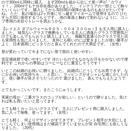
ので300mlも同時に購入。 まず200mlを箱から出して第一声が「カワイ
イ！」 200mlでも十分存在感がありました。 インテリアの一部として飾り
たいくらいです。 購入してから30日間の保障があるのもありがたいです
ね。 ただ、私の場合は2ヶ月後に引っ越すマイホームで使用するので ひた
すら大切に保存するつもりです。 他の食器と触れて割れないように、コッ
プ専用の水切りトレーを買おうかな。
【レイエス ダブルウォールＲＤＳ－００４ ２００ｍｌ】を主人用に購入し
ました。 味気ないグラスで晩酌をしている主人に洒落たグラスで雰囲気だ
けでも楽しんでもらおうと購入しました。 掲載写真通りのグラスで見た目
も実用性も気に入りました。 意外にも軽いのには驚きましたが使い勝手が
よく、日本酒用にピッタリだと喜んでくれたので大満足です。（女性）
形が変わっていて今までにない形で面白く使いやすい
安定感抜群で使いやすいです 冷たいものでもなかなか汗をかかないので便
利です これからの季節はコーヒーなどに重宝しそうです！
いとこの結婚のお祝いに贈りました。 結婚式にどうしても出席できず、な
にかお祝いの気持ちを、、と思い。 ラッピングがオシャレな感じがしたの
と、使い勝手が良さそうだったので 選びました。 喜んでもらえたようで
す。
とてもかっこいいです。またこうにゅうします。
実家の母が「二重ガラスのコップが欲しい」というので贈りました。良け
れば私も買いたいと思ってます。
とても軽くカッコいいグラスです。主人にプレゼント用に購入しました。
気に入って毎晩、使ってます。（女性）
とても軽く、何よりデザインがすてきです。プレゼント相手が大切にしま
いこんでしまい使用感はまだ確認できていませんが笑 自宅用にも欲しくな
りました。（20代）