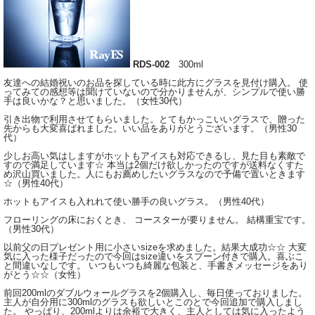
RDS-002
300ml
友達への結婚祝いのお品を探している時に此方にグラスを見付け購入。 使
ってみての感想等は聞けていないので分かりませんが、シンプルで使い勝
手は良いかな？と思いました。（女性30代）
引き出物で利用させてもらいました。とてもかっこいいグラスで、贈った
先からも大変喜ばれました。いい品をありがとうございます。（男性30
代）
少しお高い気はしますがホットもアイスも対応できるし、見た目も素敵で
すので満足しています☆ 本当は2個だけ欲しかったのですが送料なくすた
め沢山買いました。人にもお薦めしたいグラスなので予備で置いときます
☆（男性40代）
ホットもアイスも入れれて使い勝手の良いグラス。（男性40代）
フローリングの床におくとき、 コースターが要りません。 結構重宝です。
（男性30代）
以前父の日プレゼント用に小さいsizeを求めました。結果大成功☆☆ 大変
気に入った様子だったので今回はsize違いをスプーン付きで購入。喜ぶこ
と間違いなしです。 いつもいつも綺麗な包装と、手書きメッセージをあり
がとう☆☆（女性）
前回200mlのダブルウォールグラスを2個購入し、毎日使っておりました。
主人が自分用に300mlのグラスも欲しいとこのとで今回追加で購入しまし
た。 やっぱり、200mlよりは余裕で大きく、主人としては気に入ったよう