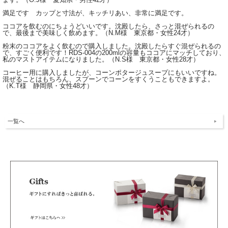
満足です カップと寸法が、キッチリあい、非常に満足です。
ココアを飲むのにちょうどいいです。沈殿したら、さっと混ぜられるの
で、最後まで美味しく飲めます。（N.M様 東京都・女性24才）
粉末のココアをよく飲むので購入しました。沈殿したらすぐ混ぜられるの
で、すごく便利です！RDS-004の200mlの容量もココアにマッチしており、
私のマストアイテムになりました。（N.S様 東京都・女性28才）
コーヒー用に購入しましたが、コーンポタージュスープにもいいですね。
混ぜることはもちろん、スプーンでコーンをすくうこともできますよ。
（K.T様 静岡県・女性48才）
一覧へ