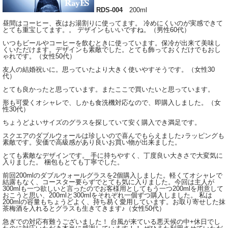
RDS-004
200ml
昼間はコーヒー、夜はお湯割りに使ってます。 冷めにくいのが実感できて
とても重宝してます。。 デザインもいいですね。（男性60代）
いつもビールやコーヒーを飲むときに使っています。保冷が出来て美味し
くいただけます。デザインも素敵でした。とても飾っておくだけでもおし
ゃれです。（女性50代）
友人の結婚祝いに。思っていたより大きく使いやすそうです。（女性30
代）
とても良かったと思っています。またここで買いたいと思っています。
形も可愛くオシャレで、しかも食洗機対応なので、即購入しました。（女
性30代）
ちょうどよいサイズのグラスを探していて安く購入でき満足です。
スクエアのダブルウォールは珍しいので喜んでもらえました♪ラッピングも
素敵です。安価で高級感があり良いお買い物が出来ました。
とても素敵なデザインです。 手に持ちやすく、丁度良い大きさで大変気に
入りました。 梱包もとても丁寧でした。
前回200mlのダブルウォールグラスを2個購入しました。軽くてオシャレで
結露もなく、コースター要らずでとても気に入りました。今回は主人が
300mlも一つ欲しいと言ったのでお客様用としてもう一つ200mlを用意して
おこうと思い、200mlと300mlをそれぞれ一個ずつ購入しました。 私は
200mlの容量もちょうどよく、持ち易く愛用しています。お取り寄せした抹
茶梅酒を入れるとグラスも生きてきます♪（女性50代）
急ぎでの対応有難うございました！ 台風が来ている悪天候の中+休日でし