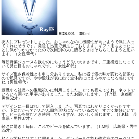
RDS-001
380ml
友人にプレゼントしました。おしゃれなのに機能性が高いようで気に入っ
てくれたそうです。発送も迅速で満足しております。ギフト用もあったこ
とに気がつかなかったので次回別の人に贈るときはそちらにしようと思い
ます。（女性30代）
毎朝野菜ジュースを飲むのにちょうど良い大きさです。二重構造になって
いて見た目もおしゃれです。（女性40代）
サイズ重さ保冷性とも申し分ありません。私は器で酒の味が変わる節派な
ので私見ですが、やや酸味が表に出て全体的にはまろやかになる感じです
ね（男性40代）
退職する社員への退職祝いに利用しました。とても喜んでくれ、ネットで
いろいろ調べた甲斐がありました。またお願いします。（T.Y様 京都府・
男性62才）
デザインに一目ぼれして購入しました。写真ではわかりにくかったです
が、下にむかってだんだん四角形状になっているのが、すごく格好いいで
す。ビールを飲むとき使用していますが、おいしく感じます。（T.K様 兵
庫県・男性37才）
軽さに驚き！毎日、これでビールを飲んでいます。（T.M様 広島県・男性
25才）
頼んだ翌日にはすぐに届きました。ダンボールの割れ物注意のマークはこ