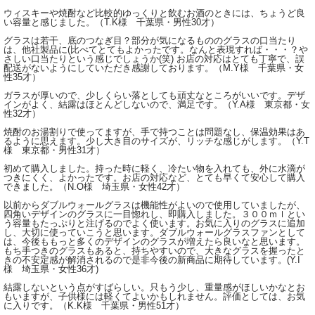
ウィスキーや焼酎など比較的ゆっくりと飲むお酒のときには、ちょうど良
い容量と感じました。（T.K様 千葉県・男性30才）
グラスは若干、底のつなぎ目？部分が気になるもののグラスの口当たり
は、他社製品に(比べてとてもよかったです。なんと表現すれば・・・？や
さしい口当たりという感じでしょうか(笑) お店の対応はとても丁寧で、誤
配送がないようにしていただき感謝しております。（M.Y様 千葉県・女
性35才）
ガラスが厚いので、少しくらい落としても頑丈なところがいいです。デザ
インがよく、結露はほとんどしないので、満足です。（Y.A様 東京都・女
性32才）
焼酎のお湯割りで使ってますが、手で持つことは問題なし、保温効果はあ
るように思えます。少し大き目のサイズが、リッチな感じがします。（Y.T
様 東京都・男性31才）
初めて購入しました。持った時に軽く、冷たい物を入れても、外に水滴が
つきにくく、よかったです。お店の対応など、とても早くて安心して購入
できました。（N.O様 埼玉県・女性42才）
以前からダブルウォールグラスは機能性がよいので使用していましたが、
四角いデザインのグラスに一目惚れし、即購入しました。３００ｍｌとい
う容量もたっぷりと注げるのでよく使います。お気に入りのグラスに追加
し、大切に使っていこうと思います。ダブルウォールグラスファンとして
は、今後ももっと多くのデザインのグラスが増えたら良いなと思います。
もち手つきのグラスもあると、持ちやすいので、大きなグラスを握ったと
きの不安定感が解消されるので是非今後の新商品に期待しています。(Y.I
様 埼玉県・女性36才)
結露しないという点がすばらしい。只もう少し、重量感がほしいかなとお
もいますが、子供様には軽くてよいかもしれません。評価としては、お気
に入りです。（K.K様 千葉県・男性51才）