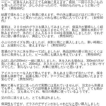
ーヒー、紅茶を入れるととても綺麗に見えます。前回、一回り小さいもの
を買ったのですが、少し小さかったので、今回のものがちょうど良いで
す。（男性60代）
結露で濡れることなく快適に使えます。中の氷は夏はほどほどに溶けてい
きます。ちょっと変わったおしゃれな感じが気に入っています。（女性50
代）
最初は、２００mlのグラスを購入してみましたが、保温力が素晴らしく紹
介されている内容と全く違いはありませんでした。私は、酒類を水割りで
飲みますので、氷のたくさん入る３００mlを追加購入しましたが、それぞ
れに使い勝手があり、満足しています。（男性60代）
小ぶりのサイズを買いましたが、水割り用にと購入しました。寒い時期に
は、お湯割りにも、使えますね~！（男性50代）
普通のグラスに氷を浮かべて試しましたが、商品説明の通り溶けにくくは
るかに長持ちしました。ビール用にも購入を考えています。（男性60代）
お試し品の200mlと一緒に購入しました。氷を入れる場合は、300mlの方が
良いと感じました。200mlは、ネスカェのバリスタ用で、ちょうど良いサイ
ズでした。 割らないように、大事に使用したいと思います。
アイスコーヒーを入れて飲んでます。氷もあまり溶けず冷たいです。保冷
効果も抜群です。結露も無いです。テーブルに置いても底は乾いたままで
安心です。（男性50代）
離れて暮らす父に送ったので実際には見れていませんが、 注文から到着ま
でも早く、商品についての説明書きも同封されていたようで、とても助か
りました。 父も喜んでくれ、毎日の晩酌に使っているようです。
父の日に送りました。とても喜ばれました。
保温性もですが、グラスのデザインがおしゃれだなと思い購入しました