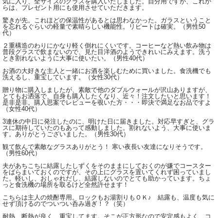
気に入り、全サイズのグラスを購入いたしました。自分用ですが、これか
らは、プレゼント用にも使用させていただきます。
驚きが先。これほどの保温性があるとは思わなかった。ガラスということ
を忘れるぐらいの軽量で素晴らしい機能性。リピートは確実。（男性50
代）
２重構造のわりにかなり軽く倒れにくいです。コーヒーなど熱い飲み物は
普段グラスで飲まないので、見た目洋酒のようできれいにみえます。洗う
とき割れないように大事に使いたい。（男性40代）
お酒の大好きな主人と一緒にお酒を楽しむために買いました。食洗機でも
洗えるし、重宝しています。（女性30代）
贈り物に購入しましたが、素敵で他のダブルウォールが沢山ありますが、
とてもお洒落で、自身も購入したくなり、近々！注文したいと思います！
是非是非。購入思案でレビューを覗いた方・・・即決で満足なお品ですよ
（女性40代）
3連休の中日に発注したのに、明けた日に届きました。対応早すぎと、グラ
スに期待していたのもあって感動しました。割れないよう、大事に使いま
す。ありがとうございました。（男性30代）
観て飲んで素敵なグラスありがとう！ 寒い夜長い友達になりそうです。
（男性60代）
夫があちこちに結露したしずくをそのままにしておくのが嫌でコースター
をばらまいておくのですが、その上にグラスを置いてくれず困っていまし
た。軽いし、おしゃれだし、結露しないのでとても助かっています。ちょ
っと食洗機の場所を取るけど全然許せます！
こちらは主人の焼酎専用。ロックもお湯割りもＯＫ♪ 結露も、温度も気に
せず頂けるのでついつい呑み過ぎ！？（笑）
耐熱、断熱が良く、重宝してます。そこが正方形なので安定感もよく、コ