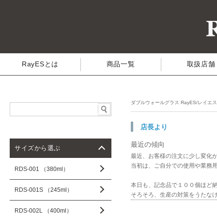
RayESとは
商品一覧
取扱店舗
ダブルウォールグラス RayES/レイエ
店長より
最近の傾向
サイズから選ぶ
最近、お客様の注文に少し変化
当初は、ご自分での使用や業務
RDS-001 （380ml）
本日も、記念品で１００個ほど
RDS-001S （245ml）
そろそろ、生産の対策をうたな
RDS-002L （400ml）