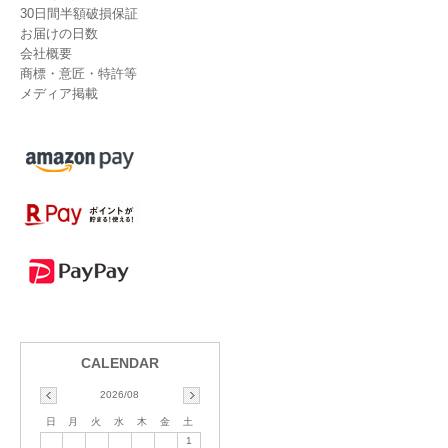
30日間半額破損保証
お届けの日数
会社概要
商標・意匠・特許等
メディア掲載
2026/08
日
月
火
水
木
金
土
1