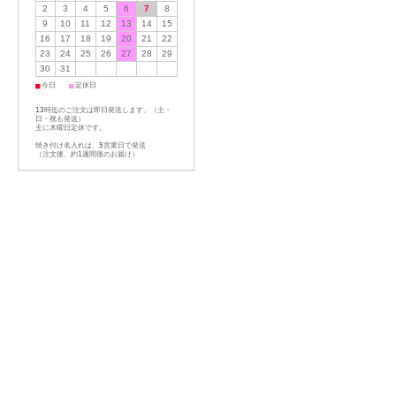
2
3
4
5
6
7
8
9
10
11
12
13
14
15
16
17
18
19
20
21
22
23
24
25
26
27
28
29
30
31
■
■
今日
定休日
13時迄のご注文は即日発送します。（土・
日・祝も発送）
主に木曜日定休です。
焼き付け名入れは、5営業日で発送
（注文後、約1週間後のお届け）