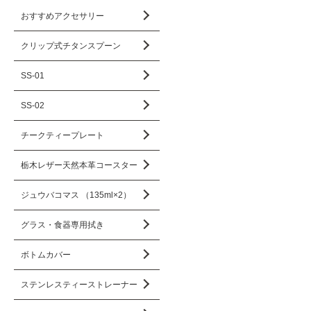
おすすめアクセサリー
クリップ式チタンスプーン
SS-01
SS-02
チークティープレート
栃木レザー天然本革コースター
ジュウバコマス （135ml×2）
グラス・食器専用拭き
ボトムカバー
ステンレスティーストレーナー