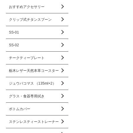
おすすめアクセサリー
クリップ式チタンスプーン
SS-01
SS-02
チークティープレート
栃木レザー天然本革コースター
ジュウバコマス （135ml×2）
グラス・食器専用拭き
ボトムカバー
ステンレスティーストレーナー