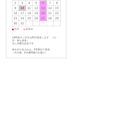
2
3
4
5
6
7
8
9
10
11
12
13
14
15
16
17
18
19
20
21
22
23
24
25
26
27
28
29
30
31
■
■
今日
定休日
13時迄のご注文は即日発送します。（土・
日・祝も発送）
主に木曜日定休です。
焼き付け名入れは、5営業日で発送
（注文後、約1週間後のお届け）