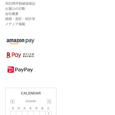
30日間半額破損保証
お届けの日数
会社概要
商標・意匠・特許等
メディア掲載
2026/08
日
月
火
水
木
金
土
1