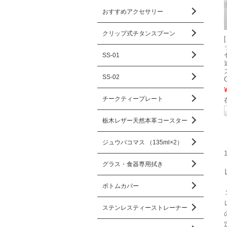
おすすめアクセサリー
クリップ式チタンスプーン
SS-01
SS-02
チークティープレート
栃木レザー天然本革コースター
ジュウバコマス （135ml×2）
グラス・食器専用拭き
ボトムカバー
ステンレスティーストレーナー