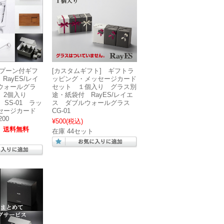
スプーン付ギフ
[カスタムギフト] ギフトラ
 RayES/レイ
ッピング・メッセージカード
ウォールグラ
セット １個入り グラス別
02 2個入り
途・紙袋付 RayES/レイエ
1、SS-01 ラッ
ス ダブルウォールグラス
セージカード
CG-01
200
¥500
(税込)
送料無料
在庫 44セット