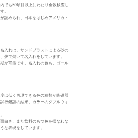
内でも50項目以上にわたり全数検査し
です。
性が認められ、日本をはじめアメリカ・
の名入れは、サンドブラストによる砂の
し、炉で焼いて名入れをしています。
納期が可能です。名入れの色も、ゴール
温度は低く再現できる色の種類が陶磁器
ど試行錯誤の結果、カラーのダブルウォ
す。
な面白さ、また飲料のもつ色を損なわな
ような表現をしています。