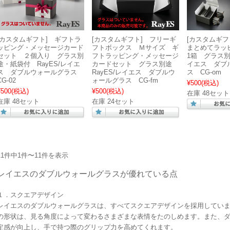
[カスタムギフト] ギフトラ
[カスタムギフト] フリーギ
[カスタムギフ
ッピング・メッセージカード
フトボックス Ｍサイズ ギ
まとめてラッ
セット ２個入り グラス別
フトラッピング・メッセージ
1箱 グラス別
途・紙袋付 RayES/レイエ
カードセット グラス別途
イエス ダブ
ス ダブルウォールグラス
RayES/レイエス ダブルウ
ス CG-om
CG-02
ォールグラス CG-fm
¥500
(税込)
¥500
(税込)
¥500
(税込)
在庫 48セット
在庫 48セット
在庫 24セット
11件中1件〜11件を表示
レイエスのダブルウォールグラスが優れている点
１．スクエアデザイン
レイエスのダブルウォールグラスは、すべてスクエアデザインを採用してい
の形状は、見る角度によって変わるさまざまな表情をたのしめます。また、
定感が向上し、手で持つ際のグリップ力を高めてくれます。