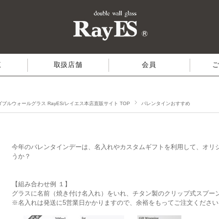
覧
取扱店舗
会員
ダブルウォールグラス RayES/レイエス本店直販サイト TOP
バレンタインおすすめ
今年のバレンタインデーは、名入れやカスタムギフトを利用して、オリ
うか？
【組み合わせ例 １】
グラスに名前（焼き付け名入れ）をいれ、チタン製のクリップ式スプー
※名入れは発送に5営業日かかりますので、余裕をもってご注文ください