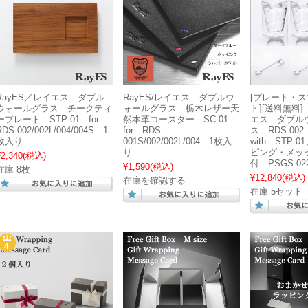
RayES／レイエス ダブル
RayES/レイエス ダブルウ
[プレート・
ウォールグラス チークティ
ォールグラス 栃木レザー天
ト][送料無料]
ープレート STP-01 for
然本革コースター SC-01
エス ダブル
RDS-002/002L/004/004S 1
for RDS-
ス RDS-0
枚入り
001S/002/002L/004 1枚入
with STP-0
り
ピング・メッ
¥2,340
(税込)
付 PSGS-02
¥1,590
(税込)
在庫 8枚
¥12,840
(税込)
在庫を確認する
在庫 5セット