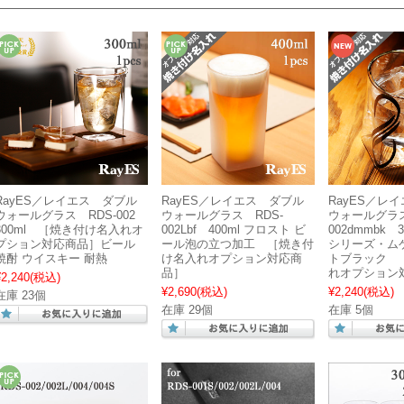
RayES／レイエス ダブル
RayES／レイエス ダブル
RayES／レ
ウォールグラス RDS-002
ウォールグラス RDS-
ウォールグラス
300ml ［焼き付け名入れオ
002Lbf 400ml フロスト ビ
002dmmbk 
プション対応商品］ビール
ール泡の立つ加工 ［焼き付
シリーズ・ム
焼酎 ウイスキー 耐熱
け名入れオプション対応商
トブラック 
品］
れオプション
¥2,240
(税込)
¥2,690
(税込)
¥2,240
(税込)
在庫 23個
在庫 29個
在庫 5個