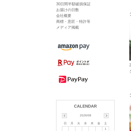
30日間半額破損保証
お届けの日数
会社概要
商標・意匠・特許等
メディア掲載
2026/08
日
月
火
水
木
金
土
1