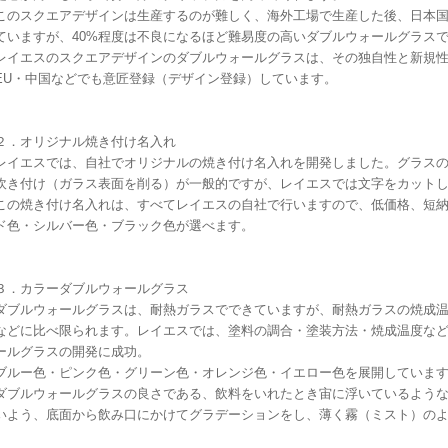
このスクエアデザインは生産するのが難しく、海外工場で生産した後、日本国
ていますが、40%程度は不良になるほど難易度の高いダブルウォールグラス
レイエスのスクエアデザインのダブルウォールグラスは、その独自性と新規
EU・中国などでも意匠登録（デザイン登録）しています。
２．オリジナル焼き付け名入れ
レイエスでは、自社でオリジナルの焼き付け名入れを開発しました。グラス
吹き付け（ガラス表面を削る）が一般的ですが、レイエスでは文字をカット
この焼き付け名入れは、すべてレイエスの自社で行いますので、低価格、短
ド色・シルバー色・ブラック色が選べます。
３．カラーダブルウォールグラス
ダブルウォールグラスは、耐熱ガラスでできていますが、耐熱ガラスの焼成
などに比べ限られます。レイエスでは、塗料の調合・塗装方法・焼成温度な
ールグラスの開発に成功。
ブルー色・ピンク色・グリーン色・オレンジ色・イエロー色を展開していま
ダブルウォールグラスの良さである、飲料をいれたとき宙に浮いているよう
いよう、底面から飲み口にかけてグラデーションをし、薄く霧（ミスト）の