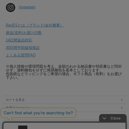
Instagram
RayESとは（ブランド/会社概要）
発送/送料/お届け日数
14日間返品対応
30日間半額破損保証
よくある質問FAQ
※個人情報や環境問題を考え、金額のわかる納品書や領収書など同封
せず、過剰梱包をせずに簡易梱包を基本としております。
包装紙などラッピングをご希望の場合、ギフト商品（有料）をお選び
下さい。
カートを見る
会員マイページへ
支払方法 / 送料 / 発送
特定商取引法表示