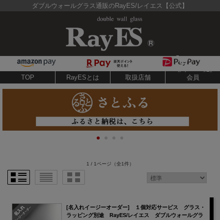
ダブルウォールグラス通販のRayES/レイエス【公式】
TOP
RayESとは
取扱店舗
会員
1 / 1ページ
（全1件）
[名入れイージーオーダー] １個対応サービス グラス・
ラッピング別途 RayES/レイエス ダブルウォールグラ