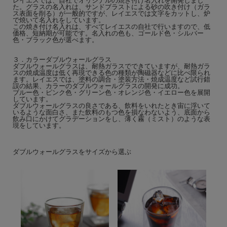
レイエスでは、自社でオリジナルの焼き付け名入れを開発しまし
た。グラスの名入れは、サンドブラストによる砂の吹き付け（ガラ
ス表面を削る）が一般的ですが、レイエスでは文字をカットし、炉
で焼いて名入れをしています。
この焼き付け名入れは、すべてレイエスの自社で行いますので、低
価格、短納期が可能です。名入れの色も、ゴールド色・シルバー
色・ブラック色が選べます。
３．カラーダブルウォールグラス
ダブルウォールグラスは、耐熱ガラスでできていますが、耐熱ガラ
スの焼成温度は低く再現できる色の種類が陶磁器などに比べ限られ
ます。レイエスでは、塗料の調合・塗装方法・焼成温度など試行錯
誤の結果、カラーのダブルウォールグラスの開発に成功。
ブルー色・ピンク色・グリーン色・オレンジ色・イエロー色を展開
しています。
ダブルウォールグラスの良さである、飲料をいれたとき宙に浮いて
いるような面白さ、また飲料のもつ色を損なわないよう、底面から
飲み口にかけてグラデーションをし、薄く霧（ミスト）のような表
現をしています。
ダブルウォールグラスをサイズから選ぶ