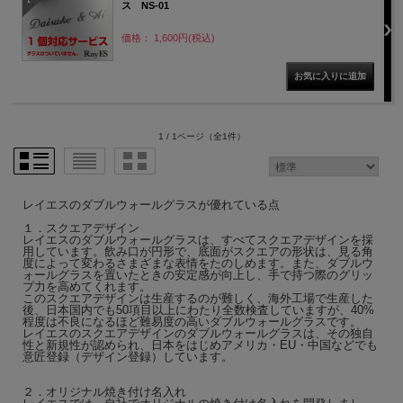
ス NS-01
価格： 1,600円(税込)
1 / 1ページ
（全1件）
レイエスのダブルウォールグラスが優れている点
１．スクエアデザイン
レイエスのダブルウォールグラスは、すべてスクエアデザインを採
用しています。飲み口が円形で、底面がスクエアの形状は、見る角
度によって変わるさまざまな表情をたのしめます。また、ダブルウ
ォールグラスを置いたときの安定感が向上し、手で持つ際のグリッ
プ力を高めてくれます。
このスクエアデザインは生産するのが難しく、海外工場で生産した
後、日本国内でも50項目以上にわたり全数検査していますが、40%
程度は不良になるほど難易度の高いダブルウォールグラスです。
レイエスのスクエアデザインのダブルウォールグラスは、その独自
性と新規性が認められ、日本をはじめアメリカ・EU・中国などでも
意匠登録（デザイン登録）しています。
２．オリジナル焼き付け名入れ