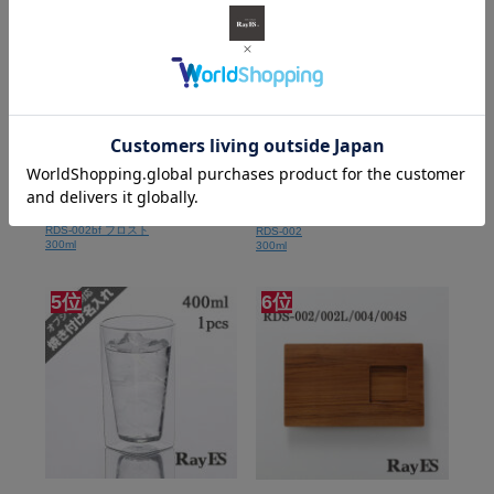
3位
4位
RDS-002bf フロスト
RDS-002
300ml
300ml
5位
6位