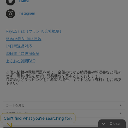
Twitter
Instagram
RayESとは（ブランド/会社概要）
発送/送料/お届け日数
14日間返品対応
30日間半額破損保証
よくある質問FAQ
※個人情報や環境問題を考え、金額のわかる納品書や領収書など同封
せず、過剰梱包をせずに簡易梱包を基本としております。
包装紙などラッピングをご希望の場合、ギフト商品（有料）をお選び
下さい。
カートを見る
会員マイページへ
支払方法 / 送料 / 発送