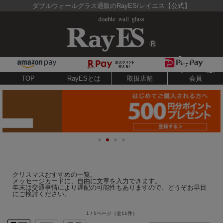
ダブルウォールグラス通販のRayES/レイエス【公式】
TOP
RayESとは
取扱店舗
会員
クリスマスおすすめの一覧。
メッセージカードに、自由に文章を入力できます。
年末は交通事情により遅配の可能性もありますので、どうぞお早目
にご検討ください。
1 / 1ページ
（全11件）