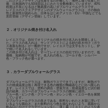
このスクエアデザインは生産するのが難しく、海外工場で生産した
後、日本国内でも50項目以上にわたり全数検査していますが、40%
程度は不良になるほど難易度の高いダブルウォールグラスです。
レイエスのスクエアデザインのダブルウォールグラスは、その独自
性と新規性が認められ、日本をはじめアメリカ・EU・中国などでも
意匠登録（デザイン登録）しています。
２．オリジナル焼き付け名入れ
レイエスでは、自社でオリジナルの焼き付け名入れを開発しまし
た。グラスの名入れは、サンドブラストによる砂の吹き付け（ガラ
ス表面を削る）が一般的ですが、レイエスでは文字をカットし、炉
で焼いて名入れをしています。
この焼き付け名入れは、すべてレイエスの自社で行いますので、低
価格、短納期が可能です。名入れの色も、ゴールド色・シルバー
色・ブラック色が選べます。
３．カラーダブルウォールグラス
ダブルウォールグラスは、耐熱ガラスでできていますが、耐熱ガラ
スの焼成温度は低く再現できる色の種類が陶磁器などに比べ限られ
ます。レイエスでは、塗料の調合・塗装方法・焼成温度など試行錯
誤の結果、カラーのダブルウォールグラスの開発に成功。
ブルー色・ピンク色・グリーン色・オレンジ色・イエロー色を展開
しています。
ダブルウォールグラスの良さである、飲料をいれたとき宙に浮いて
いるような面白さ、また飲料のもつ色を損なわないよう、底面から
飲み口にかけてグラデーションをし、薄く霧（ミスト）のような表