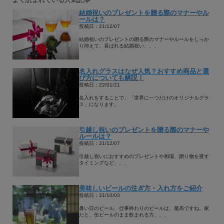
結婚祝いのプレゼントを贈る際のマナーやル
ールは？
投稿日：21/12/07
結婚祝いのプレゼントの贈る際のマナーやルールをしっか
り抑えて、喜ばれる結婚祝い、、、
名入れグラスはなぜ人気？おすすめ商品と選
び方についても解説！
投稿日：22/01/21
名入れをすることで、「世界に一つだけのオリジナルグラ
ス」になります。
引越し祝いのプレゼントを贈る際のマナーや
ルールは？
投稿日：21/12/07
引越し祝いにおすすめのプレゼントや相場、贈り物を渡す
タイミングなど、、、
美味しいビールの注ぎ方・入れ方をご紹介
投稿日：21/10/03
暑い日のビール、仕事終わりのビールは、最高ですね。家
だと、缶ビールのまま飲まれる方、、、