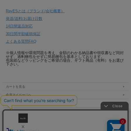
RayESとは（ブランド/会社概要）
発送/送料/お届け日数
14日間返品対応
30日間半額破損保証
よくある質問FAQ
※個人情報や環境問題を考え、金額のわかる納品書や領収書など同封
せず、過剰梱包をせずに簡易梱包を基本としております。
包装紙などラッピングをご希望の場合、ギフト商品（有料）をお選び
下さい。
カートを見る
会員マイページへ
支払方法 / 送料 / 発送
特定商取引法表示
個人情報の取扱い
お問い合わせ（mail / tel）