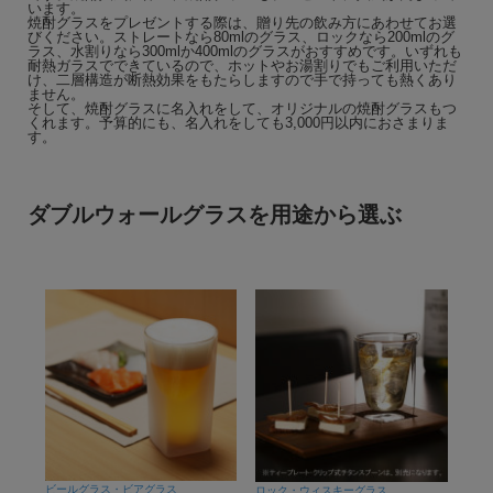
います。
焼酎グラスをプレゼントする際は、贈り先の飲み方にあわせてお選
びください。ストレートなら80mlのグラス、ロックなら200mlのグ
ラス、水割りなら300mlか400mlのグラスがおすすめです。いずれも
耐熱ガラスでできているので、ホットやお湯割りでもご利用いただ
け、二層構造が断熱効果をもたらしますので手で持っても熱くあり
ません。
そして、焼酎グラスに名入れをして、オリジナルの焼酎グラスもつ
くれます。予算的にも、名入れをしても3,000円以内におさまりま
す。
ダブルウォールグラスを用途から選ぶ
ビールグラス・ビアグラス
ロック・ウィスキーグラス