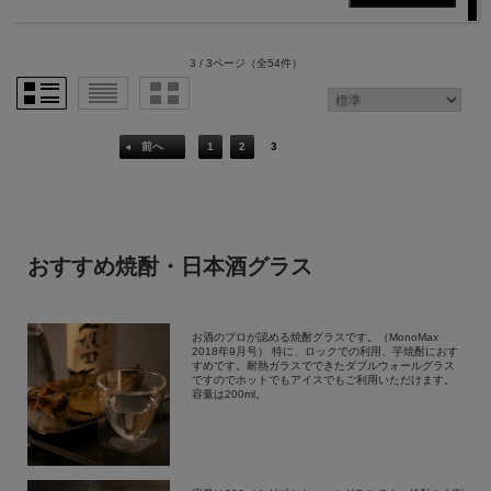
3 / 3ページ
（全54件）
前へ
1
2
3
おすすめ焼酎・日本酒グラス
お酒のプロが認める焼酎グラスです。（MonoMax
2018年9月号） 特に、ロックでの利用、芋焼酎におす
すめです。耐熱ガラスでできたダブルウォールグラス
ですのでホットでもアイスでもご利用いただけます。
容量は200ml。