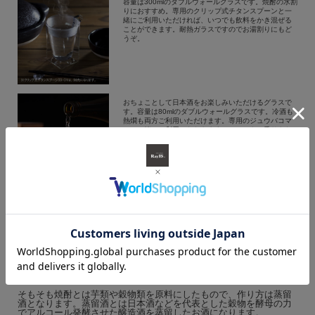
容量は300mlのダブルウォールグラスです。焼酎の水割
りにおすすめ。専用のクリップ式チタンスプーンと一
緒にご利用いただければ、いつでも飲料をかき混ぜる
ことができます。耐熱ガラスですのでお湯割りにもど
うぞ。
おちょことして日本酒をお楽しみいただけるグラスで
す。容量は80mlのダブルウォールグラスです。冷酒も
熱燗も両方ご利用いただけます。専用のジュウバコマ
スと一緒にご利用いただきますと、ヒノキの香りをた
のしみながら味わえます。
焼酎グラスの雑学 オンスとは？タンブラ
ーとは？
そもそも焼酎とは芋類や穀物類を原料にしたもので、作り方は蒸留
酒となります。蒸留酒とは日本酒などを代表とした穀物を酵母の力
でアルコール発酵させた醸造酒を蒸留したお酒になります。