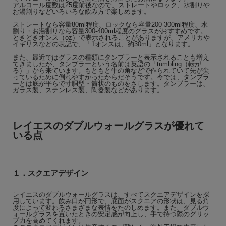
アルコール度数は25度前後なので、ストレートやロック、水割りや
お湯割りなどいろいろな飲み方で楽しめます。
ストレートなら容量80ml程度、ロックなら容量200-300ml程度、水
割り・お湯割りなら容量300-400ml程度のグラスがおすすめです。
ときどきオンス（oz）で表示されることがありますが、アメリカや
イギリスなどの表記で、「1オンスは、約30ml」となります。
また、最近ではグラスの種類にタンブラーと表示されることも増え
てきましたが、タンブラーという名前は英語の「tumbling（転が
る）」から来ています。もともと牛の角などで作られていて先が尖
っているために倒れやすかったからだそうです。今では、タンブラ
ーとは底が平らで寸胴型・筒状のものをさします。タンブラーは、
ガラス製、ステンレス製、陶器製などがあります。
レイエスのダブルウォールグラスが優れて
いる点
１．スクエアデザイン
レイエスのダブルウォールグラスは、すべてスクエアデザインを採
用しています。飲み口が円形で、底面がスクエアの形状は、見る角
度によって変わるさまざまな表情をたのしめます。また、ダブルウ
ォールグラスを置いたときの安定感が向上し、手で持つ際のグリッ
プ力を高めてくれます。