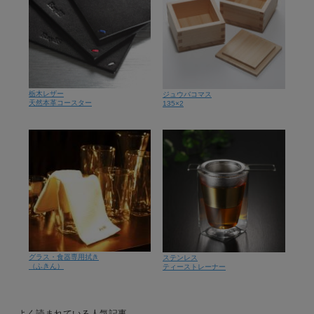
栃木レザー
ジュウバコマス
天然本革コースター
135×2
グラス・食器専用拭き
ステンレス
（ふきん）
ティーストレーナー
よく読まれている人気記事