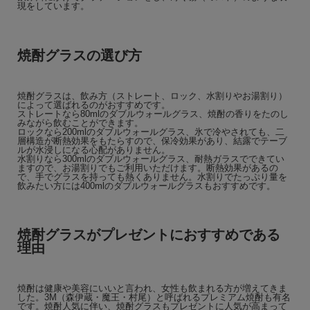
現をしています。
焼酎グラスの選び方
焼酎グラスは、飲み方（ストレート、ロック、水割りやお湯割り）
によって選ばれるのがおすすめです。
ストレートなら80mlのダブルウォールグラス、焼酎の香りをたのし
みながら飲むことができます。
ロックなら200mlのダブルウォールグラス、氷で冷やされても、二
層構造が断熱効果をもたらすので、保冷効果があり、結露でテーブ
ルが水浸しになる心配がありません。
水割りなら300mlのダブルウォールグラス、耐熱ガラスでできてい
ますので、お湯割りでもご利用いただけます。断熱効果があるの
で、手でグラスを持っても熱くありません。水割りでたっぷり量を
飲みたい方には400mlのダブルウォールグラスもおすすめです。
焼酎グラスがプレゼントにおすすめである
理由
焼酎は健康や美容にいいと言われ、女性も飲まれる方が増えてきま
した。3M（森伊蔵・魔王・村尾）と呼ばれるプレミアム焼酎も有名
です。焼酎人気に伴い、焼酎グラスもプレゼントに人気が高まって